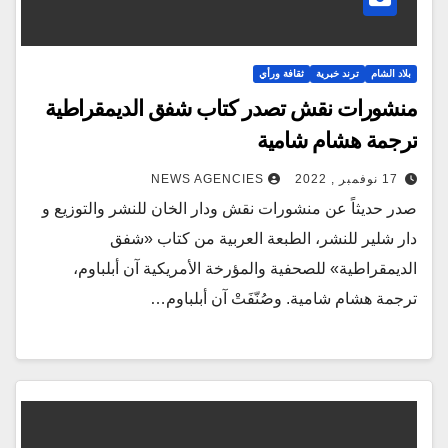
بلاد الشام
ترند خبرية
ثقافة ورأي
منشورات نقش تصدر كتاب شفق الديمقراطية
ترجمة هشام شامية
17 نوفمبر , 2022
NEWS AGENCIES
صدر حديثاً عن منشورات نقش ودار الخان للنشر والتوزيع و
دار شلير للنشر، الطبعة العربية من كتاب «شفق
الديمقراطية» للصحفية والمؤرخة الأمريكية آن أبلباوم،
ترجمة هشام شامية. وصُنّفَتْ آن أبلباوم…