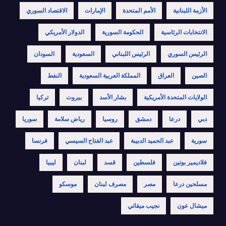
الأزمة اللبنانية
الأمم المتحدة
الإمارات
الاقتصاد السوري
الانتخابات الرئاسية
الحكومة السورية
الدولار الأمريكي
الرئيس السوري
الرئيس اللبناني
السعودية
السودان
الصين
العراق
المملكة العربية السعودية
النفط
الولايات المتحدة الأمريكية
بشار الأسد
بيروت
تركيا
دبي
درعا
دمشق
روسيا
رياض سلامة
سوريا
سورية
عبد الحميد الدبيبة
عبد الفتاح السيسي
فرنسا
فلاديمير بوتين
فلسطين
قسد
لبنان
ليبيا
مسلحين درعا
مصر
مصرف لبنان
موسكو
ميشال عون
نجيب ميقاتي