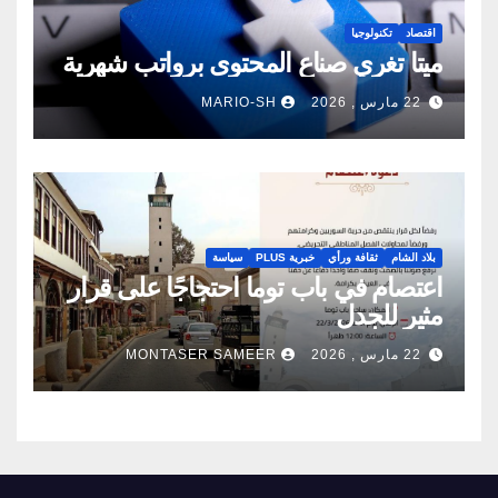
اقتصاد
تكنولوجيا
ميتا تغري صناع المحتوى برواتب شهرية
22 مارس , 2026
MARIO-SH
بلاد الشام
ثقافة ورأي
خبرية PLUS
سياسة
اعتصام في باب توما احتجاجًا على قرار
مثير للجدل
22 مارس , 2026
MONTASER SAMEER