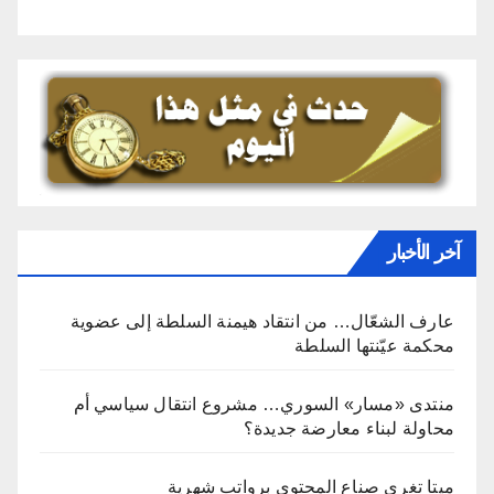
آخر الأخبار
عارف الشعّال… من انتقاد هيمنة السلطة إلى عضوية
محكمة عيّنتها السلطة
منتدى «مسار» السوري… مشروع انتقال سياسي أم
محاولة لبناء معارضة جديدة؟
ميتا تغري صناع المحتوى برواتب شهرية