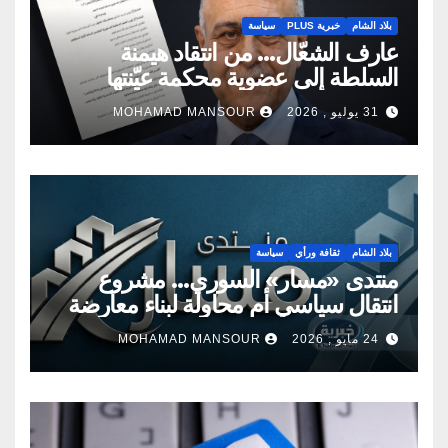
بلاد الشام
خبرية PLUS
سياسة
عارف الشعّال… من انتقاد هيمنة
السلطة إلى عضوية محكمة عيّنتها
السلطة
31 يوليو , 2026
MOHAMAD MANSOUR
بلاد الشام
ثقافة ورأي
سياسة
منتدى «مسار» السوري… مشروع
انتقال سياسي أم محاولة لبناء معارضة
جديدة؟
24 مايو , 2026
MOHAMAD MANSOUR