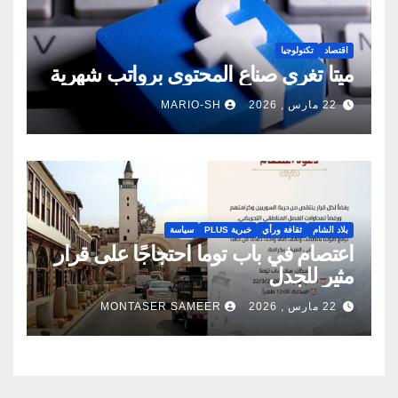
اقتصاد
تكنولوجيا
ميتا تغري صناع المحتوى برواتب شهرية
22 مارس , 2026
MARIO-SH
بلاد الشام
ثقافة ورأي
خبرية PLUS
سياسة
اعتصام في باب توما احتجاجًا على قرار
مثير للجدل
22 مارس , 2026
MONTASER SAMEER