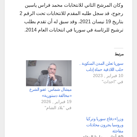
وكان المرشح الثاني للانتخابات محمد فراس ياسين
رجوح، قد سجل طلبه المقدم للانتخابات تحت الرقم 2
بتاريخ 19 نيسان 2021، وقد سبق له أن تقدم بطلب
ترشيح للرئاسة في سوريا في انتخابات العام 2014.
مرتبط
سوريا تعلن المدن المنكوبة ..
حلب اللاذقية حماة إدلب
10 فبراير , 2023
في "احداث"
ميشال شماس: عفو الشرع
«مخالفة دستورية»
19 فبراير , 2026
في "بلاد الشام"
وزراء دفاع سوريا وتركيا
وروسيا يجرون محادثات
مفاجئة
AP أعلنت وزارتا الدفاع