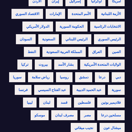
أمريكا
أوكرانيا
إسرائيل
إيران
الأردن
الأزمة اللبنانية
الأمم المتحدة
الإمارات
الاقتصاد السوري
الانتخابات الرئاسية
الحكومة السورية
الدولار الأمريكي
الرئيس السوري
الرئيس اللبناني
السعودية
السودان
الصين
العراق
المملكة العربية السعودية
النفط
الولايات المتحدة الأمريكية
بشار الأسد
بيروت
تركيا
دبي
درعا
دمشق
روسيا
رياض سلامة
سوريا
سورية
عبد الحميد الدبيبة
عبد الفتاح السيسي
فرنسا
فلاديمير بوتين
فلسطين
قسد
لبنان
ليبيا
مسلحين درعا
مصر
مصرف لبنان
موسكو
ميشال عون
نجيب ميقاتي