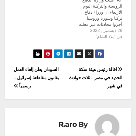
الروسية والتركية اليوم
الأربعاء أن وزراء دفاع
تركيا وسوريا وروسيا
أجروا محادثات غير معلنة
28 ديسمبر , 2022
مسبقاً في موسكو. ويعتبر
في "بلاد الشام"
هذا الاجتماع الأول بين
وزيري الدفاع السوري
والتركمي منذ اندلاع
الأزمة في سوريا منذ 11
عام. وفي بيان لوزارة
الدفاع التركية: إن رؤساء
تصفّح
اقالة رئيس هيئة سكة
السودان يعلن إلغاء العمل
المخابرات السورية
الحديد في مصر .. ثلاث حوادث
بقانون مقاطعة إسرائيل ..
والتركية والروسية أيضاً…
المقالات
في شهر
رسمياً
R.aro
By