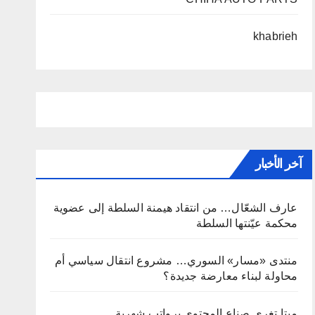
khabrieh
آخر الأخبار
عارف الشعّال… من انتقاد هيمنة السلطة إلى عضوية
محكمة عيّنتها السلطة
منتدى «مسار» السوري… مشروع انتقال سياسي أم
محاولة لبناء معارضة جديدة؟
ميتا تغري صناع المحتوى برواتب شهرية