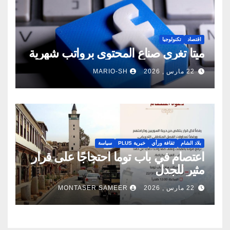
اقتصاد
تكنولوجيا
ميتا تغري صناع المحتوى برواتب شهرية
22 مارس , 2026
MARIO-SH
بلاد الشام
ثقافة ورأي
خبرية PLUS
سياسة
اعتصام في باب توما احتجاجًا على قرار
مثير للجدل
22 مارس , 2026
MONTASER SAMEER