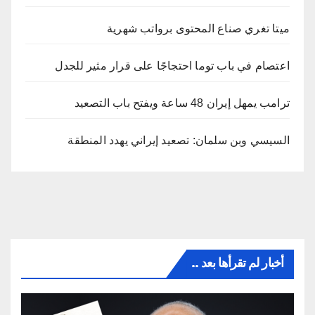
ميتا تغري صناع المحتوى برواتب شهرية
اعتصام في باب توما احتجاجًا على قرار مثير للجدل
ترامب يمهل إيران 48 ساعة ويفتح باب التصعيد
السيسي وبن سلمان: تصعيد إيراني يهدد المنطقة
أخبار لم تقرأها بعد ..