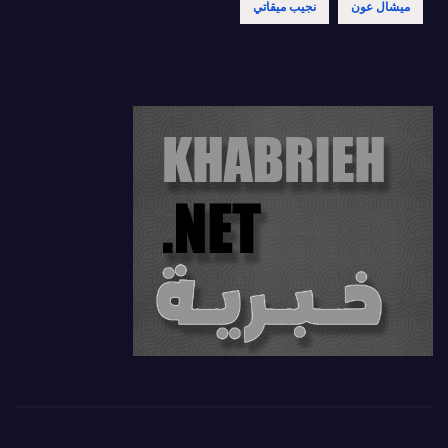
ميشال عون
نجيب ميقاتي