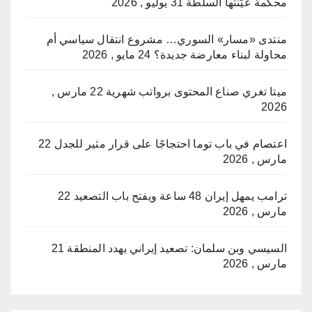
محكمة عيّنتها السلطة
31 يوليو , 2026
منتدى «مسار» السوري… مشروع انتقال سياسي أم
محاولة لبناء معارضة جديدة؟
24 مايو , 2026
ميتا تغري صناع المحتوى برواتب شهرية
22 مارس ,
2026
اعتصام في باب توما احتجاجًا على قرار مثير للجدل
22
مارس , 2026
ترامب يمهل إيران 48 ساعة ويفتح باب التصعيد
22
مارس , 2026
السيسي وبن سلمان: تصعيد إيراني يهدد المنطقة
21
مارس , 2026