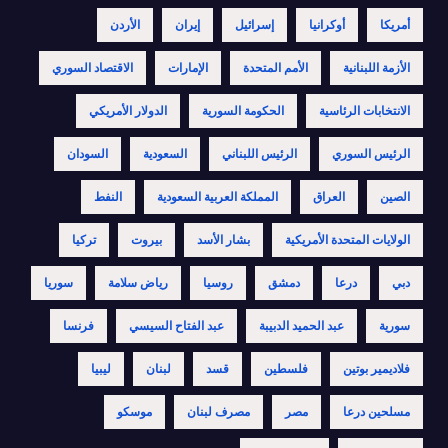
أمريكا
أوكرانيا
إسرائيل
إيران
الأردن
الأزمة اللبنانية
الأمم المتحدة
الإمارات
الاقتصاد السوري
الانتخابات الرئاسية
الحكومة السورية
الدولار الأمريكي
الرئيس السوري
الرئيس اللبناني
السعودية
السودان
الصين
العراق
المملكة العربية السعودية
النفط
الولايات المتحدة الأمريكية
بشار الأسد
بيروت
تركيا
دبي
درعا
دمشق
روسيا
رياض سلامة
سوريا
سورية
عبد الحميد الدبيبة
عبد الفتاح السيسي
فرنسا
فلاديمير بوتين
فلسطين
قسد
لبنان
ليبيا
مسلحين درعا
مصر
مصرف لبنان
موسكو