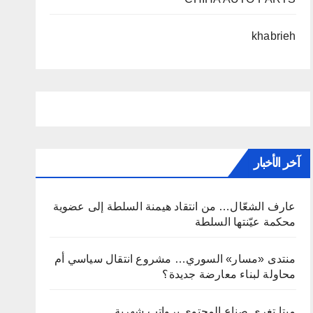
khabrieh
آخر الأخبار
عارف الشعّال… من انتقاد هيمنة السلطة إلى عضوية
محكمة عيّنتها السلطة
منتدى «مسار» السوري… مشروع انتقال سياسي أم
محاولة لبناء معارضة جديدة؟
ميتا تغري صناع المحتوى برواتب شهرية