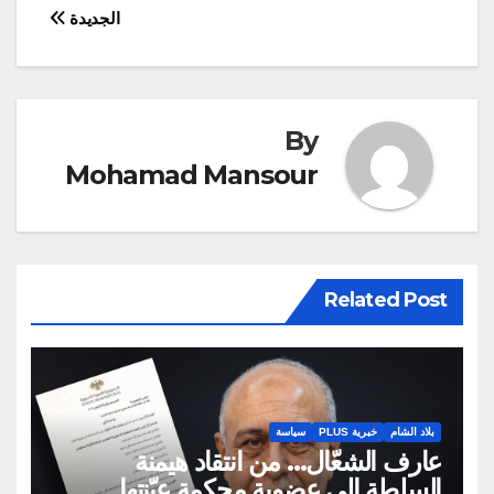
المقالات
المكتب للجنة الشؤون…
الجديدة
By
Mohamad Mansour
Related Post
بلاد الشام
خبرية PLUS
سياسة
عارف الشعّال… من انتقاد هيمنة
السلطة إلى عضوية محكمة عيّنتها