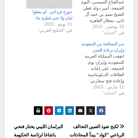
عبدالفتاح السيسي، اليوم
الجمعة، أمير دولة قطر،
جورج قرداحي : لم يعطوا
الشيخ تميم بن حمد آل
لبنان ولا حتى قطرة ماء
ثاني، بمطار القاهرة
11 يونيو , 2022
10 نوفمبر , 2023
الدولي. قام الرئيس
في "الخليج العربي"
في "احداث"
السيسي بمصافحة الوفد
القطري المرافق لأمير
سر المصالحة بين السعودية
قطر، وفعل الأمير قطر
وإيران برعاية الصين
الشيء نفسه مع الوفد
اتفقت المملكة العربية
الرئاسي المرافق للرئيس
السعودية وإيران يوم
السيسي. بعد ذلك، قاد
الجمعة، على إعادة
الرئيس المصري السيسي
العلاقات الدبلوماسية
الأمير قطر إلى قاعة
وإعادة فتح سفارتي
كبار…
11 مارس , 2023
البلدين، بحسب بيان
في "احداث"
مشترك صدر في بكين
نقلته وكالة الأنباء
السعودية الرسمية. وحمل
البيان المشترك الثادر في
بكين يوم أمس 10 آذار
توقيع كل من وانغ بي
تصفّح
لكبح نفوذ الصين التحالف
البرلمان الليبي يختار فتحي
عضو المكتب السياسي
الرباعي “كواد” يبدأ المحادثات
باشاغا لرئاسة الحكومة
للجنة المركزية ومدير