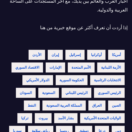
أخبار العرب والعالم بين يديك، مع آخر المستجدات على الساحة
العربية والدولية.
إذا أردت أن تعرف أكثر عن موقع خبرية
من هنا
أمريكا
أوكرانيا
إسرائيل
إيران
الأردن
الأزمة اللبنانية
الأمم المتحدة
الإمارات
الاقتصاد السوري
الانتخابات الرئاسية
الحكومة السورية
الدولار الأمريكي
الرئيس السوري
الرئيس اللبناني
السعودية
السودان
الصين
العراق
المملكة العربية السعودية
النفط
الولايات المتحدة الأمريكية
بشار الأسد
بيروت
تركيا
دبي
درعا
دمشق
روسيا
رياض سلامة
سوريا