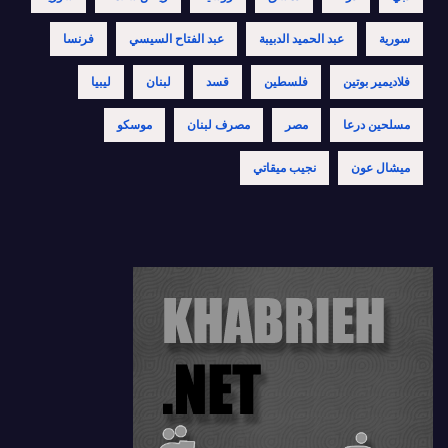
سورية
عبد الحميد الدبيبة
عبد الفتاح السيسي
فرنسا
فلاديمير بوتين
فلسطين
قسد
لبنان
ليبيا
مسلحين درعا
مصر
مصرف لبنان
موسكو
ميشال عون
نجيب ميقاتي