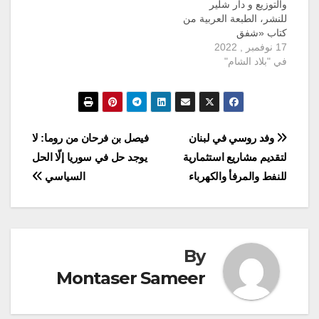
والتوزيع و دار شلير
للنشر، الطبعة العربية من
كتاب «شفق
17 نوفمبر , 2022
الديمقراطية» للصحفية
في "بلاد الشام"
والمؤرخة الأمريكية آن
أبلباوم، ترجمة هشام
شامية. وصُنّفَتْ آن أبلباوم
"Anne Applebaum" من
بين أكثر مائة مثقف نفوذاً
من مجلة فورين بوليسي
تصفّح
وفد روسي في لبنان
فيصل بن فرحان من روما: لا
الأمريكيَّة في لندن، وحاز
لتقديم مشاريع استثمارية
يوجد حل في سوريا إلّا الحل
عملها في التاريخ
المقالات
الحديث…
للنفط والمرفأ والكهرباء
السياسي
By
Montaser Sameer