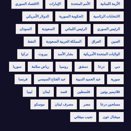
الأزمة اللبنانية
الأمم المتحدة
الإمارات
الاقتصاد السوري
الانتخابات الرئاسية
الحكومة السورية
الدولار الأمريكي
الرئيس السوري
الرئيس اللبناني
السعودية
السودان
الصين
العراق
المملكة العربية السعودية
النفط
الولايات المتحدة الأمريكية
بشار الأسد
بيروت
تركيا
دبي
درعا
دمشق
روسيا
رياض سلامة
سوريا
سورية
عبد الحميد الدبيبة
عبد الفتاح السيسي
فرنسا
فلاديمير بوتين
فلسطين
قسد
لبنان
ليبيا
مسلحين درعا
مصر
مصرف لبنان
موسكو
ميشال عون
نجيب ميقاتي