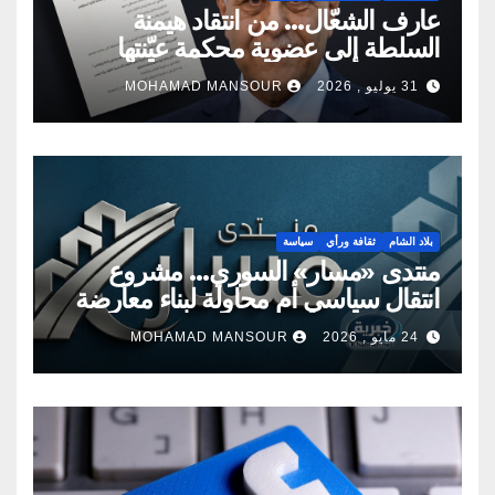
عارف الشعّال… من انتقاد هيمنة
السلطة إلى عضوية محكمة عيّنتها
السلطة
31 يوليو , 2026
MOHAMAD MANSOUR
بلاد الشام
ثقافة ورأي
سياسة
منتدى «مسار» السوري… مشروع
انتقال سياسي أم محاولة لبناء معارضة
جديدة؟
24 مايو , 2026
MOHAMAD MANSOUR