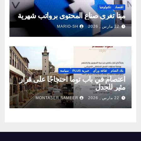
اقتصاد
تكنولوجيا
ميتا تغري صناع المحتوى برواتب شهرية
22 مارس , 2026
MARIO-SH
بلاد الشام
ثقافة ورأي
خبرية PLUS
سياسة
اعتصام في باب توما احتجاجًا على قرار
مثير للجدل
22 مارس , 2026
MONTASER SAMEER