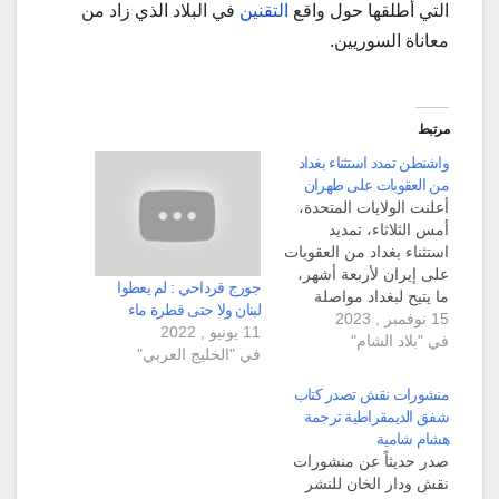
التي أطلقها حول واقع
التقنين
في البلاد الذي زاد من
معاناة السوريين.
مرتبط
واشنطن تمدد استثناء بغداد
من العقوبات على طهران
أعلنت الولايات المتحدة،
أمس الثلاثاء، تمديد
استثناء بغداد من العقوبات
على إيران لأربعة أشهر،
جورج قرداحي : لم يعطوا
ما يتيح لبغداد مواصلة
لبنان ولا حتى قطرة ماء
15 نوفمبر , 2023
استيراد الطاقة من إيران.
11 يونيو , 2022
في "بلاد الشام"
وبموجب هذا الاستثناء،
في "الخليج العربي"
سيتمكن العراق من
استخدام أمواله الخاصة
منشورات نقش تصدر كتاب
لدفع تكاليف استيراد
شفق الديمقراطية ترجمة
الكهرباء من إيران، والتي
هشام شامية
سيتم إيداعها في حسابات
صدر حديثاً عن منشورات
إيرانية مقيدة في العراق.
نقش ودار الخان للنشر
لن تتمكن إيران من…