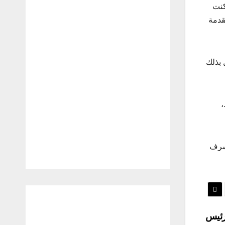
كنت
قدمة
أهل بذلك
فقط،
ومة منذ 5 سنوات وتكفي شرف
رئيس