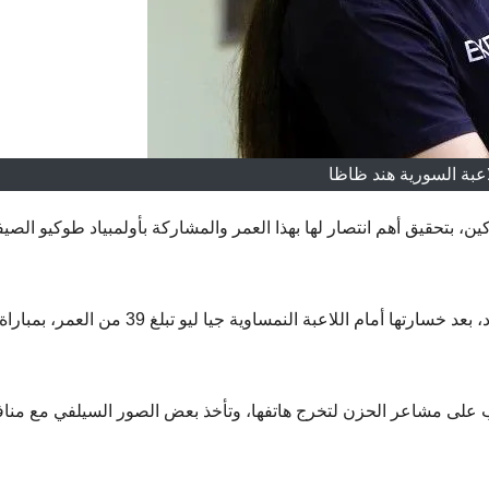
اعبة السورية هند ظاظا
ن، بتحقيق أهم انتصار لها بهذا العمر والمشاركة بأولمبياد طوكيو الصي
وخرجت هند ظاظا البالغة من العمر 12 عام من الأولمبياد، بعد خسارتها أمام اللاعبة النمساوية جيا ليو تبلغ 39 من العمر، بمبارا
 على مشاعر الحزن لتخرج هاتفها، وتأخذ بعض الصور السيلفي مع مناف