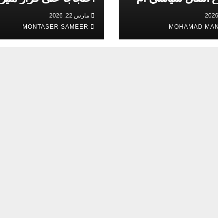
 لبناء معارضة
للجدل
مارس 22, 2026
؟
MONTASER SAMEER
MOHAMAD MA