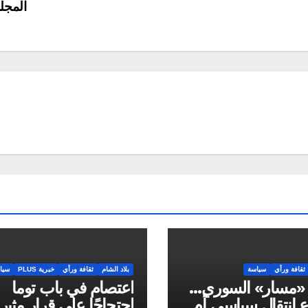
المج
ثقافة ورأي
سياسة
بلاد الشام
ثقافة ورأي
خبرية PLUS
سيا
 «مسار» السوري…
اعتصام في باب توما
انتقال سياسي أم
احتجاجًا على قرار مثير