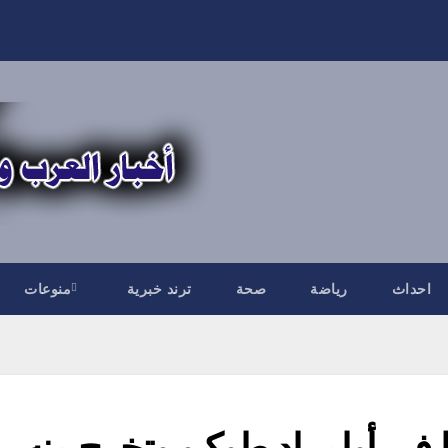
احداث
رياضة
صحة
ترند خبرية
منوعات
في أولمبياد طوكيو وتخرج منه