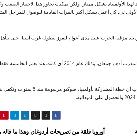
لهذا الأولمبياد بشكل ممتاز، ولكن تمكنت تجاوز هذا الاختبار الصعب و
الأولى لي، كي أعمل بشكل أكبر بالمرات القادمة للوصول للمراحل المت
 السورية هند، من مواليد 2009 خرجت من بلد مزقته الحرب على مدى أعوام لتفوز ببطولة غرب آسيا، حتى تت
وكان الفضل الأول لاكتشاف موهبة هند ظاظا الرياضية، المدرب أدهم جمعان، وذلك عام 2014 أي كانت هند بعمر الخامسة 
وعند سؤال المدرب جمعان عن المشاركة بالأولمبياد، أجاب أن خطة المشاركة بأولمبياد طوكيو مرس
.
ة
أوروبا قلقة من تصريحات أردوغان وهذا ما قاله 