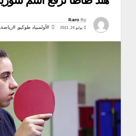
R.aro
By
#أولمبياد طوكيو
,
#رياضة
,
يوليو 24, 2021