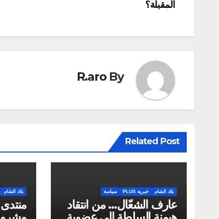
المقبلة؟
المقالات
R.aro
By
Related Post
بلاد الشام
خبرية PLUS
سياسة
بلاد الشام
عارف الشعّال… من انتقاد
منتدى
هيمنة السلطة إلى عضوية
مشروع 