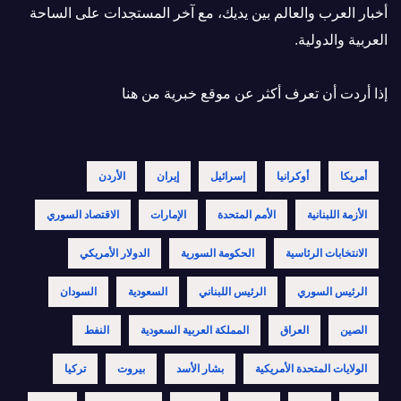
أخبار العرب والعالم بين يديك، مع آخر المستجدات على الساحة
العربية والدولية.
إذا أردت أن تعرف أكثر عن موقع خبرية
من هنا
أمريكا
أوكرانيا
إسرائيل
إيران
الأردن
الأزمة اللبنانية
الأمم المتحدة
الإمارات
الاقتصاد السوري
الانتخابات الرئاسية
الحكومة السورية
الدولار الأمريكي
الرئيس السوري
الرئيس اللبناني
السعودية
السودان
الصين
العراق
المملكة العربية السعودية
النفط
الولايات المتحدة الأمريكية
بشار الأسد
بيروت
تركيا