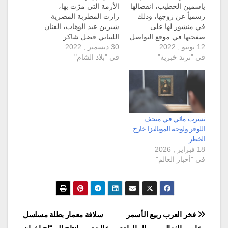
ياسمين الخطيب، انفصالها
الأزمة التي مرّت بها،
رسمياً عن زوجها، وذلك
زارت المطربة المصرية
في منشور لها على
شيرين عبد الوهاب، الفنان
صفحتها في موقع التواصل
اللبناني فضل شاكر
12 يونيو , 2022
فيسبوك، صباح يوم أمس
30 ديسمبر , 2022
الهارب من تنفيذ أحكام
في "ترند خبرية"
السبت. وجاء إعلان
في "بلاد الشام"
بالسجن بحقه، ونشرا
الخطيب عن انفصالها
صورا جمعتهم سوياً.
بجملة "تم رسميا الانفصال
ورافق شيرين بحسب
عن أ. رمضان حسني"،
الصور التي نشرت اليوم
عقب ساعات من محاولتها
على مواقع التواصل
الانتحار. بالإضافة إلى ذلك
الاجتماعي، زوجها حسام
طلبت الإعلامية المصرية
حبيب، وظهرت هي وفضل
تسرب مائي في متحف
من أصدقائها أن…
شاكر يغنيان سوياً، في…
اللوفر ولوحة الموناليزا خارج
الخطر
18 فبراير , 2026
في "أخبار العالم"
تصفّح
فخر العرب ربيع الأسمر
سلافة معمار بطلة مسلسل