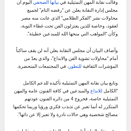
وقالت نقابة المهن التمثيلية في
بيانها الصحفي
اليوم أن
مجلس إدارة النقابة يعلن عن “رفضه التام” لجميع
محاولات نشر “الفكر الظلامي” الذي عانت منه مصر
لعقود، وخاصة للذين يعتزلون الفن تحت غطاء التوبة،
وكأن “المواهب التي منحها الله للمبدعين خطيئة”.
وأضاف البيان أن مجلس النقابة يعلن أنه لن يقف ساكناً
أمام “محاولات تشوية الفن والابداع”، والذي يعدّ من
المؤشرات الثقافية
للتطور
، في المجتمعات المتحضرة.
وتابع بيان نقابة المهن التمثيلية تأكيده للدعم الكامل
“الكامل
للابداع
والمبدعين في كافة الفنون عامة والمهن
التمثيلية خاصة، فخروج 4 من دائره الفنون عودتهم
المتكرر له أنما تعبر عن تذبذب فكري ورؤيا وربما تحكمها
مصالح شخصية وهي حالات نادرة ولا تعبر إلا عن ذاتها”.