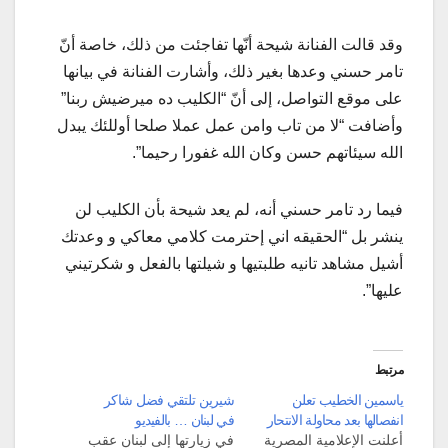
وقد قالت الفنانة شيحة أنّها تفاجئت من ذلك، خاصة أنّ
تامر حسني وعدها بغير ذلك، وأشارت الفنانة في بيانها
على موقع التواصل، إلى أنّ “الكليب ده ميرضيش ربنا”
وأضافت “لا من تاب وامن عمل عملا صلحا أوللئك يبدل
الله سيئاتهم حسن وكان الله غفورا رحيما”.
فيما رد تامر حسني أنه، لم يعد شيحة بأن الكليب لن
ينشر بل “الحقيقه اني إحترمت كلامي معاكي و وعدتك
أشيل مشاهد تانيه طلبتيها و شيلتها بالفعل و شكرتيني
عليها”.
مرتبط
ياسمين الخطيب تعلن
شيرين تلتقي فضل شاكر
انفصالها بعد محاولة الانتحار
في لبنان … بالفيديو
أعلنت الإعلامية المصرية
في زيارتها إلى لبنان عقب