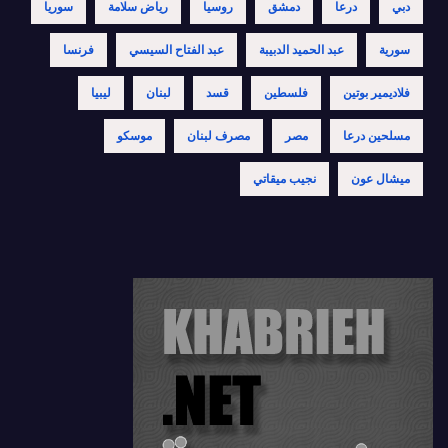
دبي
درعا
دمشق
روسيا
رياض سلامة
سوريا
سورية
عبد الحميد الدبيبة
عبد الفتاح السيسي
فرنسا
فلاديمير بوتين
فلسطين
قسد
لبنان
ليبيا
مسلحين درعا
مصر
مصرف لبنان
موسكو
ميشال عون
نجيب ميقاتي