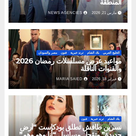
المنطقة
مارس 21, 2026
NEWS AGENCIES
الخليج العربي
بلاد الشام
ترند خبرية
فنون
مصر والسودان
مواعيد عرض مسلسلات رمضان 2026
والقنوات الناقلة
فبراير 18, 2026
MARIA SAIED
بلاد الشام
ترند خبرية
فنون
نسرين طافش تطلق بودكاست “أرض
جديدة” وتؤجل مسلسل “أنا وهو وهم”