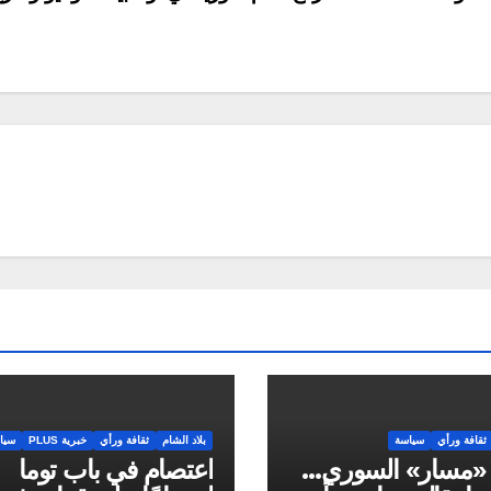
ثقافة ورأي
سياسة
بلاد الشام
ثقافة ورأي
خبرية PLUS
سيا
 «مسار» السوري…
اعتصام في باب توما