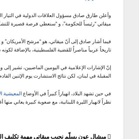
وأعلن طارق صادق مسؤول العلاقات الدولية في التيار ا
ميقاتي “رئيساً للحكومة”، و “سنعطي فرصة قصيرة للتشكي
فيما أشار صادق إلى أنّ ميقاتي، هو “مرشح الأمريكان” و
تاريخاً عربياً مناصراُ للقضية الفلسطينية، بالإضافة لكونه س
إنّ الإشارات الإعلامية في اليومين الماضيين، تشير إلى
المقبلة في لبنان، لكن نتائج الاستشارت يوم الإثنين الق
في حين تشهد البلاد، انهياراً كبيراً في الأوضاع
المعيشية ال
نظراً لانهيار الليرة اللبنانية، مع صعوبة كبيرة يعاني من
تصفّح
ميشال عون يسلّم نجيب ميقاتي مهمة تكليف ا