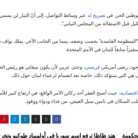
لوطني الحر، في
تصريح ل
ه
عبر وسائط التواصل، إلى أنّ التيار لن يسمي
ل قبل الاستقالة من المجلس النيابي”.
 “المنظومة الفاسدة” بحسب وصفه، بينما من الجانب الأخر، يملك نواف 
فيراً سابقاً للبنان في الأمم المتحدة.
 وجود، رضى أمريكي
فرنسي
، وحتى عربي لأن يكون ميقاتي هو رئيس ال
ادم، هي التي ستؤكد ذلك، خاصة بعد انقسام لزعماء لبنان حول ذلك.
اقتصادية
، حيث أصبح الفقر أحد ركائن الأمر الواقع، في ارتفاع كبير للأس
ها أغلب السكان في تامين سبل العيش، من غذاء ودواء ووقود.
لحكومة
هند ظاظا ترفع اسم سوريا في أولمبياد طوكيو وتخرج