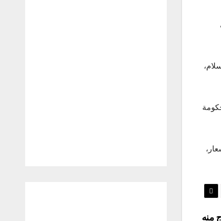
سلام،
حكومة
عار،
 منه