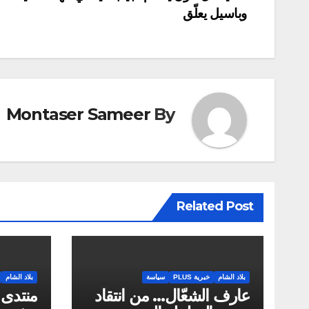
وباسيل يعلّق
المقالات
Montaser Sameer
By
Related Post
بلاد الشام
خبرية PLUS
سياسة
بلاد الشام
عارف الشعّال… من انتقاد
منتدى