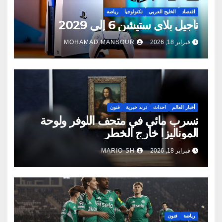
اقتصاد
الخليج العربي
تكنولوجيا
رياضة
تأجيل بلاي ستيشن 6 إلى 2029
فبراير 18, 2026
MOHAMAD MANSOUR
أخبار العالم
احداث
ترند خبرية
فنون
تسرب مائي في متحف اللوفر ولوحة
الموناليزا خارج الخطر
فبراير 18, 2026
MARIO-SH
رياضة
فنون