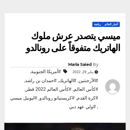
أخبار العالم
رياضة
ميسي يتصدر عرش ملوك
الهاتريك متفوقاً على رونالدو
Maria Saied
By
#أمريكا الجنوبية
,
يناير 29, 2022
#الأرجنتين
,
#الهاتريك
,
#حمدان بن راشد
,
#كأس العالم
,
#كأس العالم 2022 قطر
,
#كرة القدم
,
#كريستيانو رونالدو
,
#ليونيل ميسي
,
#ولي عهد دبي