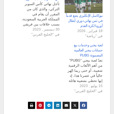
تأجل نهائي كأس السوبر
التركي، والذي كان من
المقرر أن يقام في
نيوكاسل الإنكليزي يضع قدماً
المملكة العربية السعودية،
في ثمن نهائي دوري أبطال
بسبب خلافات بين فريقي
أوروبا لكرة القدم
30 ديسمبر , 2023
النهائي فنربخشة وغلطة
18 فبراير , 2026
في "الخليج العربي"
سراي (Galatasaray vs
في "رياضة"
Fenerbahce match)
والجهة المنظمة للكأس.
لعبة ببجي وخدمات بيع
وكان مقرراً أن تبدأ
حسابات ببجي العالمية
المباراة النهائية عند
المضمونة PUBG
الساعة السادسة إلا الربع
تعدّ لعبة ببجي "PUBG"
مساء بتوقيت غرينتش،
من أهم الألعاب الرقمية
في توقع لحضور آلاف
شعبية، أو حتى ربما الِهر
المشجعين في…
حالياً في عصرنا هذا، إذ
إنها تحظى بشعبية هائلة
15 يوليو , 2023
في عالم الألعاب
في "الخليج العربي"
الإلكترونية، منذ إطلاقها
لأول مرة في عام 2017
من قبل شركة Tencent
Games وكان تطويرها
بالتعاون مع شركة PUBG