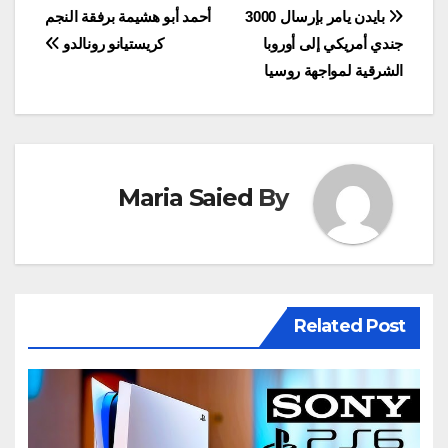
Corporation. وحققت
تصفّح
بايدن يامر بإرسال 3000
أحمد أبو هشيمة برفقة النجم
ببجي منذ ذلك الحين،…
جندي أمريكي إلى أوروبا
كريستيانو رونالدو
المقالات
الشرقية لمواجهة روسيا
Maria Saied
By
Related Post