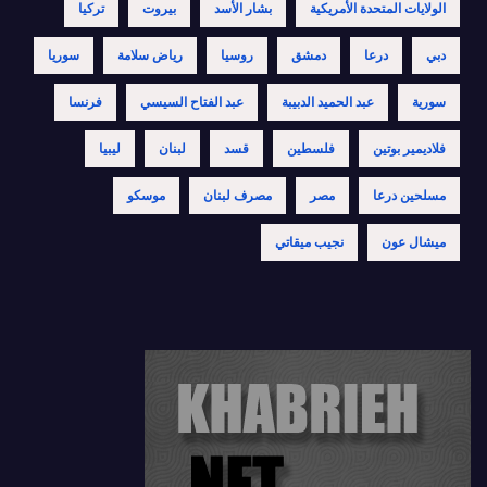
الولايات المتحدة الأمريكية
بشار الأسد
بيروت
تركيا
دبي
درعا
دمشق
روسيا
رياض سلامة
سوريا
سورية
عبد الحميد الدبيبة
عبد الفتاح السيسي
فرنسا
فلاديمير بوتين
فلسطين
قسد
لبنان
ليبيا
مسلحين درعا
مصر
مصرف لبنان
موسكو
ميشال عون
نجيب ميقاتي