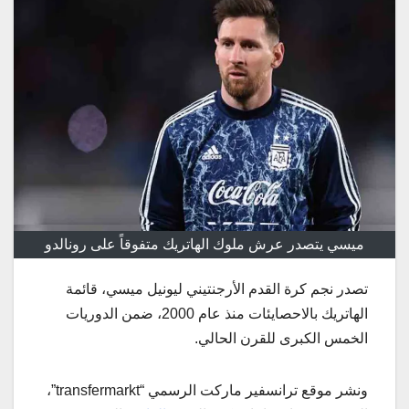
ميسي يتصدر عرش ملوك الهاتريك متفوقاً على رونالدو
تصدر نجم كرة القدم الأرجنتيني ليونيل ميسي، قائمة
الهاتريك بالاحصايئات منذ عام 2000، ضمن الدوريات
الخمس الكبرى للقرن الحالي.
ونشر موقع ترانسفير ماركت الرسمي “transfermarkt”،