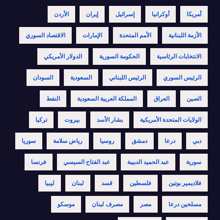
أمريكا
أوكرانيا
إسرائيل
إيران
الأردن
الأزمة اللبنانية
الأمم المتحدة
الإمارات
الاقتصاد السوري
الانتخابات الرئاسية
الحكومة السورية
الدولار الأمريكي
الرئيس السوري
الرئيس اللبناني
السعودية
السودان
الصين
العراق
المملكة العربية السعودية
النفط
الولايات المتحدة الأمريكية
بشار الأسد
بيروت
تركيا
دبي
درعا
دمشق
روسيا
رياض سلامة
سوريا
سورية
عبد الحميد الدبيبة
عبد الفتاح السيسي
فرنسا
فلاديمير بوتين
فلسطين
قسد
لبنان
ليبيا
مسلحين درعا
مصر
مصرف لبنان
موسكو