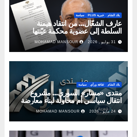
بلاد الشام
خبرية PLUS
سياسة
عارف الشعّال… من انتقاد هيمنة
السلطة إلى عضوية محكمة عيّنتها
السلطة
31 يوليو , 2026
MOHAMAD MANSOUR
بلاد الشام
ثقافة ورأي
سياسة
منتدى «مسار» السوري… مشروع
انتقال سياسي أم محاولة لبناء معارضة
جديدة؟
24 مايو , 2026
MOHAMAD MANSOUR