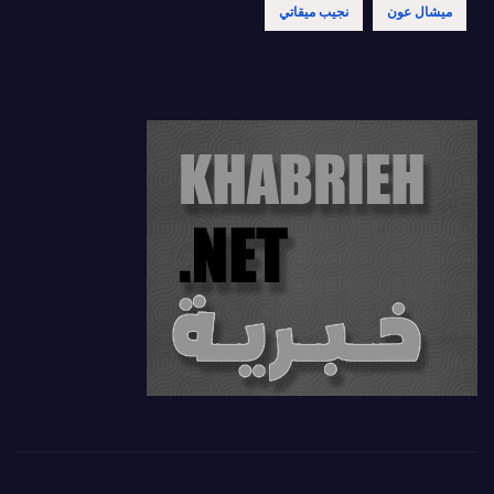
ميشال عون
نجيب ميقاتي