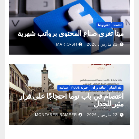
اقتصاد
تكنولوجيا
ميتا تغري صناع المحتوى برواتب شهرية
22 مارس , 2026
MARIO-SH
بلاد الشام
ثقافة ورأي
خبرية PLUS
سياسة
اعتصام في باب توما احتجاجًا على قرار
مثير للجدل
22 مارس , 2026
MONTASER SAMEER