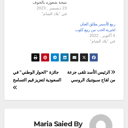
نتيجة شعوره بالخوف
23 ديسمبر , 2023
والقلق على عائلته في
في "بلاد الشام"
غزة. قبل أيام من ليلة عيد
الميلاد، تلقى خبر وفاة
ربيع الأسمر يطلق العنان
والده داخل كنيسة نزح
لخبرية الحب من ربيع كلوب
إليها. ويروي صايغ المقيم
4 أكتوبر , 2022
في الولايات المتحدة
في "بلاد الشام"
لوكالة فرانس برس…
تصفّح
الرئيس الأسد تلقى جرعة
جائزة “الحوار الوطني” في
من لقاح سبوتنيك الروسي
السعودية لتعزيز قيم التسامح
المقالات
Maria Saied
By