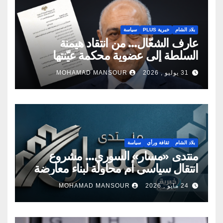
بلاد الشام
خبرية PLUS
سياسة
عارف الشعّال… من انتقاد هيمنة
السلطة إلى عضوية محكمة عيّنتها
السلطة
31 يوليو , 2026
MOHAMAD MANSOUR
بلاد الشام
ثقافة ورأي
سياسة
منتدى «مسار» السوري… مشروع
انتقال سياسي أم محاولة لبناء معارضة
جديدة؟
24 مايو , 2026
MOHAMAD MANSOUR