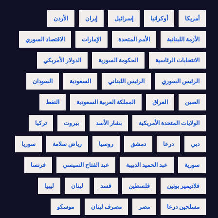
أمريكا
أوكرانيا
إسرائيل
إيران
الأردن
الأزمة اللبنانية
الأمم المتحدة
الإمارات
الاقتصاد السوري
الانتخابات الرئاسية
الحكومة السورية
الدولار الأمريكي
الرئيس السوري
الرئيس اللبناني
السعودية
السودان
الصين
العراق
المملكة العربية السعودية
النفط
الولايات المتحدة الأمريكية
بشار الأسد
بيروت
تركيا
دبي
درعا
دمشق
روسيا
رياض سلامة
سوريا
سورية
عبد الحميد الدبيبة
عبد الفتاح السيسي
فرنسا
فلاديمير بوتين
فلسطين
قسد
لبنان
ليبيا
مسلحين درعا
مصر
مصرف لبنان
موسكو