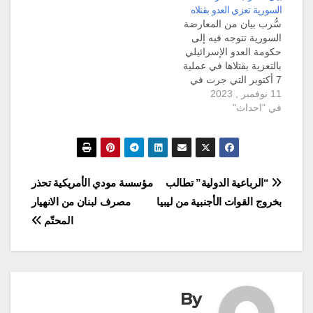
السورية تعزي العدو بقتلاه
سُّرب بيان من المعارضة
السورية تتوجه فيه إلى
حكومة العدو الإسرائيلي
بالتعزية بقتلاها في عملية
7 أكتوبر التي جرت في
11 نوفمبر , 2023
غلاف غزة، ومطالبة
في "احداث"
بضرب سوريا وإيران. نشر
صحافي استقصائي
مستقل صورة عن بيان
مسرّب موجه إلى إيريت
ليليان سفيرة إسرائيل في
الجمهورية التركية،
تصفّح
“الرباعية الدولية” تطالب
مؤسسة مودي الأمريكية تحذر
وتضمّن البيان تعزية
بخروج القوات الأجنبية من ليبيا
مصرف لبنان من الانهيار
للحكومة الاسرائيلية
المقالات
بقتلاها، بالإضافة…
المحتّم
By