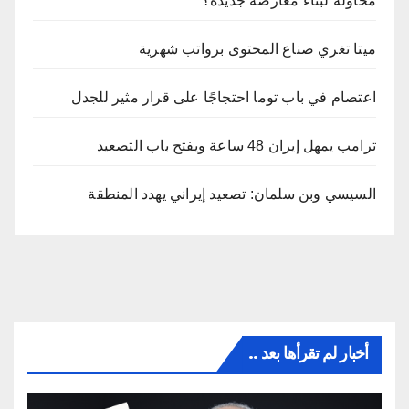
محاولة لبناء معارضة جديدة؟
ميتا تغري صناع المحتوى برواتب شهرية
اعتصام في باب توما احتجاجًا على قرار مثير للجدل
ترامب يمهل إيران 48 ساعة ويفتح باب التصعيد
السيسي وبن سلمان: تصعيد إيراني يهدد المنطقة
أخبار لم تقرأها بعد ..