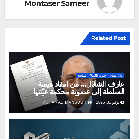
Montaser Sameer
Related Post
بلاد الشام
خبرية PLUS
سياسة
عارف الشعّال… من انتقاد هيمنة
السلطة إلى عضوية محكمة عيّنتها
السلطة
يوليو 31, 2026
MOHAMAD MANSOUR