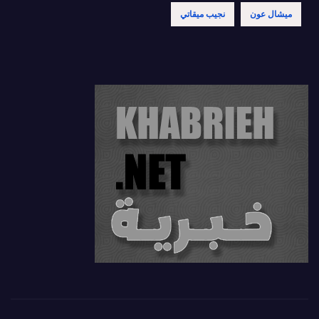
ميشال عون
نجيب ميقاتي