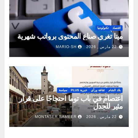
اقتصاد
تكنولوجيا
ميتا تغري صناع المحتوى برواتب شهرية
22 مارس , 2026
MARIO-SH
بلاد الشام
ثقافة ورأي
خبرية PLUS
سياسة
اعتصام في باب توما احتجاجًا على قرار
مثير للجدل
22 مارس , 2026
MONTASER SAMEER