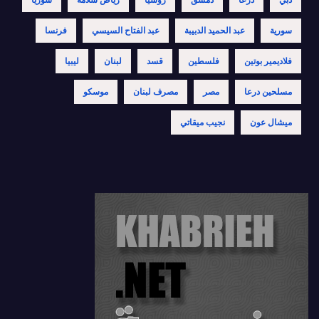
سورية
عبد الحميد الدبيبة
عبد الفتاح السيسي
فرنسا
فلاديمير بوتين
فلسطين
قسد
لبنان
ليبيا
مسلحين درعا
مصر
مصرف لبنان
موسكو
ميشال عون
نجيب ميقاتي