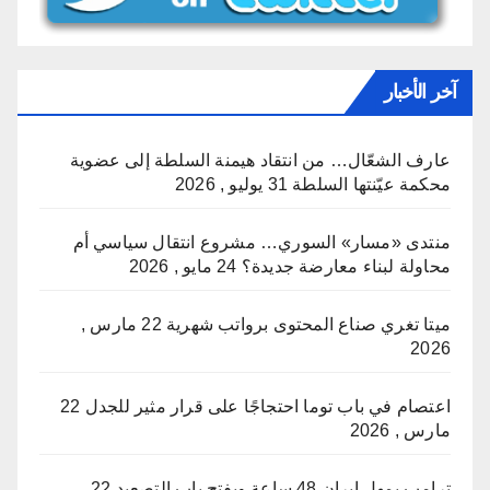
آخر الأخبار
عارف الشعّال… من انتقاد هيمنة السلطة إلى عضوية
محكمة عيّنتها السلطة
31 يوليو , 2026
منتدى «مسار» السوري… مشروع انتقال سياسي أم
محاولة لبناء معارضة جديدة؟
24 مايو , 2026
ميتا تغري صناع المحتوى برواتب شهرية
22 مارس ,
2026
اعتصام في باب توما احتجاجًا على قرار مثير للجدل
22
مارس , 2026
ترامب يمهل إيران 48 ساعة ويفتح باب التصعيد
22