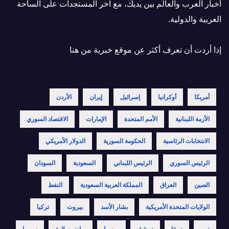
أخبار العرب والعالم بين يديك، مع آخر المستجدات على الساحة
العربية والدولية.
إذا أردت أن تعرف أكثر عن موقع خبرية
من هنا
أمريكا
أوكرانيا
إسرائيل
إيران
الأردن
الأزمة اللبنانية
الأمم المتحدة
الإمارات
الاقتصاد السوري
الانتخابات الرئاسية
الحكومة السورية
الدولار الأمريكي
الرئيس السوري
الرئيس اللبناني
السعودية
السودان
الصين
العراق
المملكة العربية السعودية
النفط
الولايات المتحدة الأمريكية
بشار الأسد
بيروت
تركيا
دبي
درعا
دمشق
روسيا
رياض سلامة
سوريا