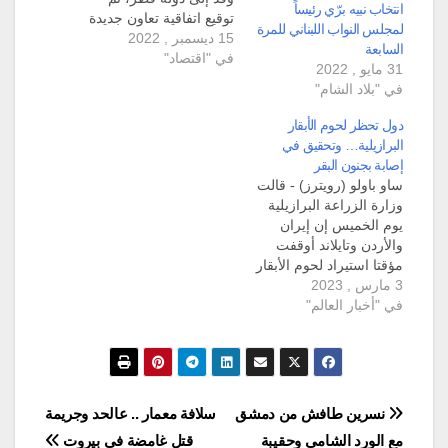
انتخاب نبيه برّي رئيساً
توقيع اتفاقية تعاون جديدة
لمجلس النواب اللبناني للمرة
15 ديسمبر , 2022
بين البلدين. ووقع كل من
السابعة
في "اقتصاد"
رئيس مجلس الشورى
31 مايو , 2022
القطري حسن بن عبد الله
في "بلاد الشام"
الغام، ورئيس مجلس
النواب المصري،
دول تحظر لحوم الأبقار
بروتوكول تعاون بين
البرازيلية… وتحقيق في
المجلسين. وشملت
إصابة بجنون البقر
اتفاقية التعاون الجديدة
ساو باولو (رويترز) - قالت
على أطر وآليات تعاون…
وزارة الزراعة البرازيلية
يوم الخميس إن إيران
والأردن وتايلاند أوقفت
مؤقتا استيراد لحوم الأبقار
3 مارس , 2023
من البلاد بينما تحقق
في "أخبار العالم"
السلطات في حالة إصابة
بجنون البقر من ولاية بارا،
وفقا لبيان أرسل إلى
رويترز. كما أكدت الوزارة
أن روسيا أوقفت الواردات
من ولاية بارا بعد اكتشاف
تصفّح
نسرين طافش من دمشق
سلافة معمار .. عالحد وجريمة
حالة…
مع الورد الشامي وحقيبة
قتل غامضة في بيروت