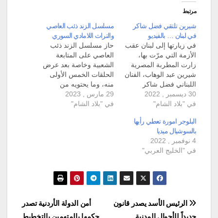
مرتبط
شيرين تلتقي فضل شاكر
مسلسل الزند ذئب العاصي
في لبنان … بالفيديو
والتراث اللامادي السوري
في زيارتها إلى لبنان عقب
حاز مسلسل الزند ذئب
الأزمة التي مرّت بها،
العاصي على المتابعة
زارت المطربة المصرية
الشعبية وخاصة بعد عرض
شيرين عبد الوهاب، الفنان
الحلقات الخمس الأولى
اللبناني فضل شاكر
منه، وما يحتويه من
30 ديسمبر , 2022
الهارب من تنفيذ أحكام
29 مارس , 2023
التراث اللامادي السوري
في "بلاد الشام"
بالسجن بحقه، ونشرا
في "بلاد الشام"
والحكايات المحليّة لمعاناة
صورا جمعتهم سوياً.
الطبقة الكادحة في سوريا
البلوجر امورة تعطي رأيها
ورافق شيرين بحسب
في منطقة نهر العاصي،
بالسوشيال ميديا
الصور التي نشرت اليوم
مواجهة حكم الاحتلال
4 نوفمبر , 2022
على مواقع التواصل
العثماني، وتسلط
في "الخليج العربي"
الاجتماعي، زوجها حسام
الاقطاعي والفاسدين.
حبيب، وظهرت هي وفضل
وتحمل أحداث مسلسل
شاكر يغنيان سوياً، في…
ذئب العاصي: الزند،
تفاصيل الحياة اليومية
للفلاحين والسكان…
تصفّح
الرئيس الأسد يصدر قانون
أمن الدولة الأردنية تصدر
جديداً للأحوال المدنية
حكمها بالمتهمين بالتخطيط