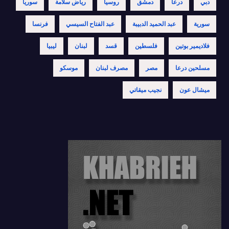
دبي
درعا
دمشق
روسيا
رياض سلامة
سوريا
سورية
عبد الحميد الدبيبة
عبد الفتاح السيسي
فرنسا
فلاديمير بوتين
فلسطين
قسد
لبنان
ليبيا
مسلحين درعا
مصر
مصرف لبنان
موسكو
ميشال عون
نجيب ميقاتي