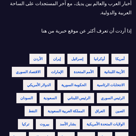
أخبار العرب والعالم بين يديك، مع آخر المستجدات على الساحة
العربية والدولية.
إذا أردت أن تعرف أكثر عن موقع خبرية
من هنا
أمريكا
أوكرانيا
إسرائيل
إيران
الأردن
الأزمة اللبنانية
الأمم المتحدة
الإمارات
الاقتصاد السوري
الانتخابات الرئاسية
الحكومة السورية
الدولار الأمريكي
الرئيس السوري
الرئيس اللبناني
السعودية
السودان
الصين
العراق
المملكة العربية السعودية
النفط
الولايات المتحدة الأمريكية
بشار الأسد
بيروت
تركيا