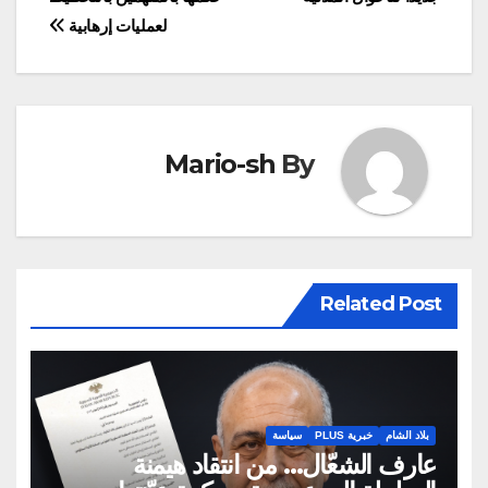
المقالات
لعمليات إرهابية
Mario-sh
By
Related Post
بلاد الشام
خبرية PLUS
سياسة
عارف الشعّال… من انتقاد هيمنة