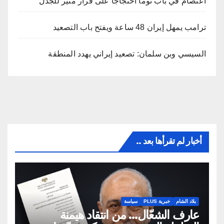
اعتصام في باب توما احتجاجًا على قرار مثير للجدل
ترامب يمهل إيران 48 ساعة ويفتح باب التصعيد
السيسي وبن سلمان: تصعيد إيراني يهدد المنطقة
أخبار لم تقرأها بعد ..
بلاد الشام
خبرية PLUS
سياسة
عارف الشعّال… من انتقاد هيمنة