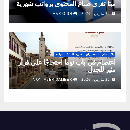
ميتا تغري صناع المحتوى برواتب شهرية
22 مارس , 2026
MARIO-SH
بلاد الشام
ثقافة ورأي
خبرية PLUS
سياسة
اعتصام في باب توما احتجاجًا على قرار
مثير للجدل
22 مارس , 2026
MONTASER SAMEER