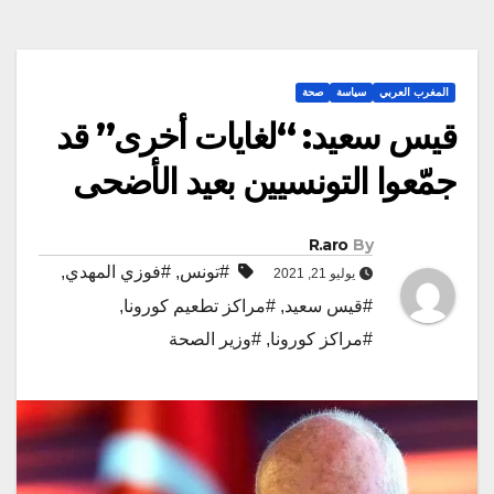
المغرب العربي
سياسة
صحة
قيس سعيد: “لغايات أخرى” قد
جمّعوا التونسيين بعيد الأضحى
R.aro
By
#تونس
,
#فوزي المهدي
,
يوليو 21, 2021
#قيس سعيد
,
#مراكز تطعيم كورونا
,
#مراكز كورونا
,
#وزير الصحة