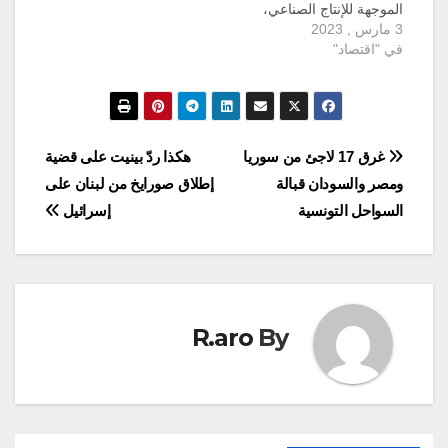
الموجهة للإنتاج الصناعي،
3 مارس , 2023
في الوقت الذي يشهد فيه
في "اقتصاد"
إنتاجها المحلي من النفط
تراجعًا ملحوظًا مقارنة
بالسنوات الماضية.
مهاجرون من جنوب
الصحراء يلوذون بسفارات
بلدانهم في تونس وكان
تصفّح
غرق 17 لاجئ من سوريا
هكذا ردّ بينيت على قضية
بعض المهاجرين ما يقارب
ومصر والسودان قبالة
إطلاق صورايخ من لبنان على
المئة قد اتخذوا من دول
المقالات
جنوب…
السواحل التونسية
إسرائيل
R.aro
By