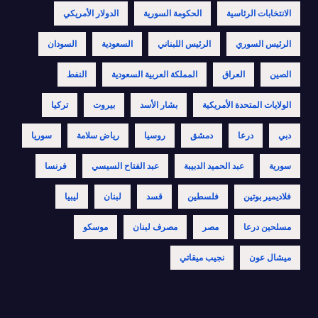
الانتخابات الرئاسية
الحكومة السورية
الدولار الأمريكي
الرئيس السوري
الرئيس اللبناني
السعودية
السودان
الصين
العراق
المملكة العربية السعودية
النفط
الولايات المتحدة الأمريكية
بشار الأسد
بيروت
تركيا
دبي
درعا
دمشق
روسيا
رياض سلامة
سوريا
سورية
عبد الحميد الدبيبة
عبد الفتاح السيسي
فرنسا
فلاديمير بوتين
فلسطين
قسد
لبنان
ليبيا
مسلحين درعا
مصر
مصرف لبنان
موسكو
ميشال عون
نجيب ميقاتي