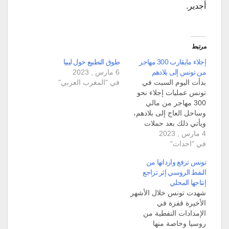
أجدير.
مرتبط
إجلاء مايقارب 300 مهاجر
طوق التطبيع حول ليبيا
من تونس إلى بلادهم
6 مارس , 2023
بدأت اليوم السبت في
في "المغرب العربي"
تونس عمليات إجلاء نحو
300 مهاجر من مالي
وساحل العاج إلى بلادهم،
ويأتي ذلك بعد حملات
4 مارس , 2023
عدائية تجاه المهاجرين غير
في "احداث"
القانونيين من دول جنوب
الصحراء. وكان خطاب
تونس ترفع وارداتها من
الرئيس التونسي قيس
النفط الروسي إثر تراجع
سعيّد، قد أجّج هذه
إنتاجها المحلي
الحملات العدائية، في
شهدت تونس خلال الأشهر
خطاب ألقاه الأسبوع
الأخيرة قفزة في
الفائت شدّد فيه على
الإمدادات النفطية من
وجوب اتّخاذ…
روسيا وخاصة منها