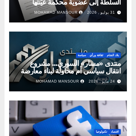
السلطة إلى عضوية محكمة عيّنتها
السلطة
31 يوليو , 2026
MOHAMAD MANSOUR
بلاد الشام
ثقافة ورأي
سياسة
منتدى «مسار» السوري… مشروع
انتقال سياسي أم محاولة لبناء معارضة
جديدة؟
24 مايو , 2026
MOHAMAD MANSOUR
اقتصاد
تكنولوجيا