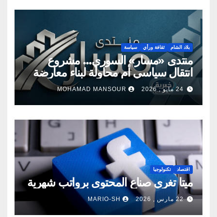
بلاد الشام
ثقافة ورأي
سياسة
منتدى «مسار» السوري… مشروع
انتقال سياسي أم محاولة لبناء معارضة
جديدة؟
24 مايو , 2026
MOHAMAD MANSOUR
اقتصاد
تكنولوجيا
ميتا تغري صناع المحتوى برواتب شهرية
22 مارس , 2026
MARIO-SH