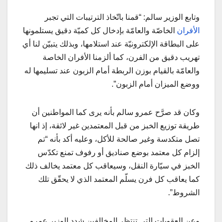
وتابع الوزير سالم: “قمنا باتّخاذ الترتيبات التي تجبر
الأفران
الخاصّة والعامّة بإدخال كل كميّة دقيق يستلمونها
على البطاقة الإلكترونيّة عند استلامها، وبذلك يتبيّن لنا أي
تهريب دقيق من الفرن، كما ألزمنا الأفران الخاصة
والعامّة بالقيام بوزن الربطة أمام الزبون عند تسليمها له
ووضع الميزان أمام الزبون”.
وكان قد صرَّح عمرو سالم بأنه يرى كما المواطنين أن
طريقة توزيع الخبز من قبل المعتمدين غير لائقة، إذ انها
تصل متكدسة وغير صالحة للأكل، وعليه أكد بأنه “تم
إلزام كل معتمد بوضع صناديق أو رفوف تمنع تكدّس
الخبز في سيّارة النقل، وسيعاقب كل معتمد يخالف ذلك
كما يعاقب كل فرن يسلّم المعتمد الذي لا يحقّق تلك
الشروط”.
وعن العقوبات التي تنتظر المخالفين شدد الوزير عمرو