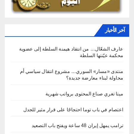
آخر الأخبار
عارف الشعّال… من انتقاد هيمنة السلطة إلى عضوية
محكمة عيّنتها السلطة
منتدى «مسار» السوري… مشروع انتقال سياسي أم
محاولة لبناء معارضة جديدة؟
ميتا تغري صناع المحتوى برواتب شهرية
اعتصام في باب توما احتجاجًا على قرار مثير للجدل
ترامب يمهل إيران 48 ساعة ويفتح باب التصعيد