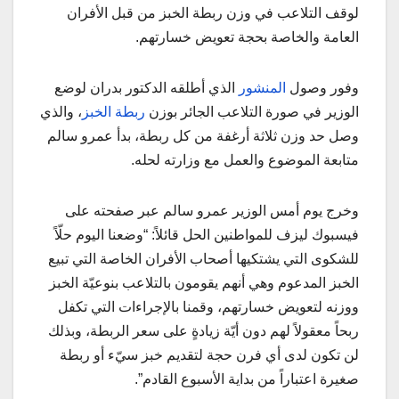
لوقف التلاعب في وزن ربطة الخبز من قبل الأفران
العامة والخاصة بحجة تعويض خسارتهم.
وفور وصول
المنشور
الذي أطلقه الدكتور بدران لوضع
الوزير في صورة التلاعب الجائر بوزن
ربطة الخبز
، والذي
وصل حد وزن ثلاثة أرغفة من كل ربطة، بدأ عمرو سالم
متابعة الموضوع والعمل مع وزارته لحله.
وخرج يوم أمس الوزير عمرو سالم عبر صفحته على
فيسبوك ليزف للمواطنين الحل قائلاً: “وضعنا اليوم حلّاً
للشكوى التي يشتكيها أصحاب الأفران الخاصة التي تبيع
الخبز المدعوم وهي أنهم يقومون بالتلاعب بنوعيّة الخبز
ووزنه لتعويض خسارتهم، وقمنا بالإجراءات التي تكفل
ربحاً معقولاً لهم دون أيّة زيادةٍ على سعر الربطة، وبذلك
لن تكون لدى أي فرن حجة لتقديم خبز سيّء أو ربطة
صغيرة اعتباراً من بداية الأسبوع القادم”.