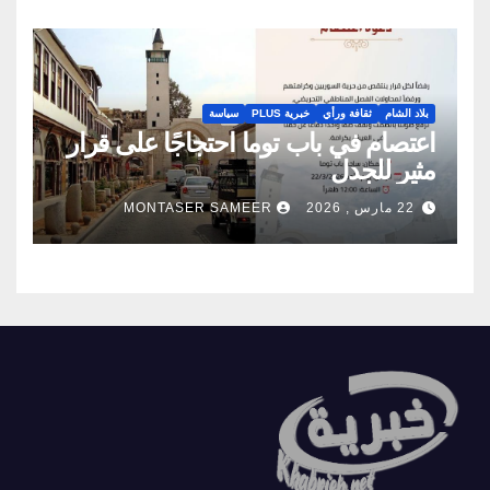
بلاد الشام
ثقافة ورأي
خبرية PLUS
سياسة
اعتصام في باب توما احتجاجًا على قرار
مثير للجدل
22 مارس , 2026
MONTASER SAMEER