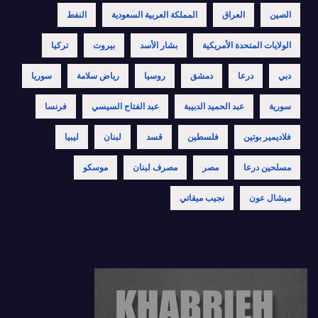
الصين
العراق
المملكة العربية السعودية
النفط
الولايات المتحدة الأمريكية
بشار الأسد
بيروت
تركيا
دبي
درعا
دمشق
روسيا
رياض سلامة
سوريا
سورية
عبد الحميد الدبيبة
عبد الفتاح السيسي
فرنسا
فلاديمير بوتين
فلسطين
قسد
لبنان
ليبيا
مسلحين درعا
مصر
مصرف لبنان
موسكو
ميشال عون
نجيب ميقاتي