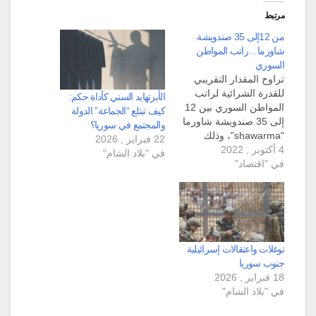
مرتبط
من 12إلى 35 صندويشة
شاورما .. راتب المواطن
السوري
تراوح المقدار التقريبي
للقدرة الشرائية لراتب
الأبرتهايد السني كأداة حكم:
المواطن السوري بين 12
كيف تبتلع “الجماعة” الدولة
إلى 35 صندويشة شاورما
والمجتمع في سوريا؟
"shawarma"، وذلك
22 فبراير , 2026
4 أكتوبر , 2022
بحسب السؤال الذي نشره
في "بلاد الشام"
في "اقتصاد"
الدكتور مهند ملك عبر
صفحته في فيسبوك.
وتسائل الدكتور مهند مالك
الباحث المساعد في
جامعة كامبريدج ومؤسس
"الباحثون السوريون" عبر
منصة فيسبوك: "كم
توغلات واعتقالات إسرائيلية
صندويشة شاورما الراتب
جنوب سوريا
الوسطي بعد الضرائب
18 فبراير , 2026
بمدينتك…
في "بلاد الشام"