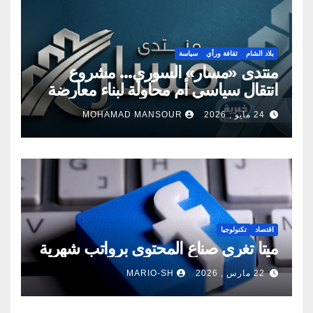
بلاد الشام
ثقافة ورأي
سياسة
منتدى «مسار» السوري… مشروع
انتقال سياسي أم محاولة لبناء معارضة
جديدة؟
24 مايو , 2026
MOHAMAD MANSOUR
اقتصاد
تكنولوجيا
ميتا تغري صناع المحتوى برواتب شهرية
22 مارس , 2026
MARIO-SH