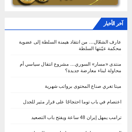
آخر الأخبار
عارف الشعّال… من انتقاد هيمنة السلطة إلى عضوية
محكمة عيّنتها السلطة
منتدى «مسار» السوري… مشروع انتقال سياسي أم
محاولة لبناء معارضة جديدة؟
ميتا تغري صناع المحتوى برواتب شهرية
اعتصام في باب توما احتجاجًا على قرار مثير للجدل
ترامب يمهل إيران 48 ساعة ويفتح باب التصعيد