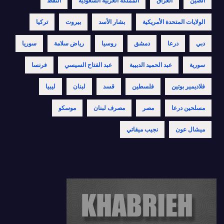
الصين
العراق
المملكة العربية السعودية
النفط
الولايات المتحدة الأمريكية
بشار الأسد
بيروت
تركيا
دبي
درعا
دمشق
روسيا
رياض سلامة
سوريا
سورية
عبد الحميد الدبيبة
عبد الفتاح السيسي
فرنسا
فلاديمير بوتين
فلسطين
قسد
لبنان
ليبيا
مسلحين درعا
مصر
مصرف لبنان
موسكو
ميشال عون
نجيب ميقاتي