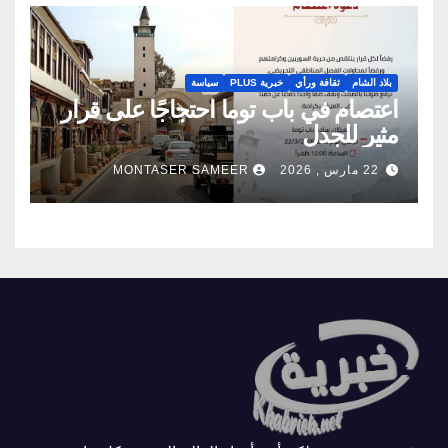
بلاد الشام
ثقافة ورأي
خبرية PLUS
سياسة
اعتصام في باب توما احتجاجًا على قرار
مثير للجدل
22 مارس , 2026
MONTASER SAMEER