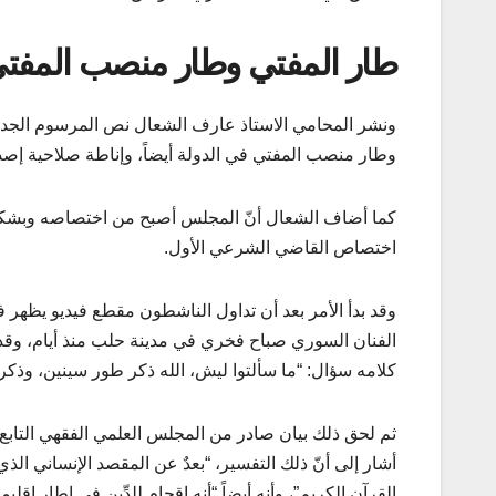
طار المفتي وطار منصب المفت
ونشر المحامي الاستاذ عارف الشعال نص المرسوم الجدي
وطار منصب المفتي في الدولة أيضاً، وإناطة صلاحية إصد
كما أضاف الشعال أنّ المجلس أصبح من اختصاصه وبشكل 
اختصاص القاضي الشرعي الأول.
وقد بدأ الأمر بعد أن تداول الناشطون مقطع فيديو يظهر 
الفنان السوري صباح فخري في مدينة حلب منذ أيام، وقد
كلامه سؤال: “ما سألتوا ليش، الله ذكر طور سينين، وذكر 
ثم لحق ذلك بيان صادر من المجلس العلمي الفقهي التابع 
أشار إلى أنّ ذلك التفسير، “بعدٌ عن المقصد الإنساني الذي
القرآن الكريم”، وأنه أيضاً “أنه إقحام للدِّين في إطار إقل