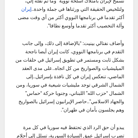
نسمح لإيران بامتلاك أسلحة نووية” وما تم نقله إلي،
ولتلخيص الحقيقة التي ورثناها في جملة واحدة..
إيران
أكثر تقدما في برنامجها النووي أكثر من أي وقت مضى
وآلة التخصيب أكثر تقدما وأوسع نطاقا”.
وأضاف نفتالي بينيت: “بالإضافة إلى ذلك، وإلى جانب
التقدم في برنامجها النووي، كانت إيران أيضا ناجحة
بشكل ثابت ومستمر في تطويق إسرائيل في حلقات من
الميليشيات والصواريخ من كل اتجاه..على مدى العقد
الماضي، تنعكس إيران في كل نافذة بإسرائيل..إلى
الشمال الشرقي توجد مليشيات شيعية في سوريا، ومن
الشمال “حزب الله” اللبناني، وجنوبا حركة “حماس”
والجهاد الاسلامي”..حاصر الإيرانيون إسرائيل بالصواريخ
وهم يجلسون بأمان في طهران”.
يبدو أن حق الرد الذي تحتفظ فيه سوريا في كل مرة
تضرب إسرائيل عمق السيادة السورية، تسلل إلى أحلام