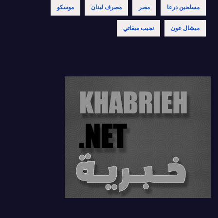
مسلحين درعا
مصر
مصرف لبنان
موسكو
ميشال عون
نجيب ميقاتي