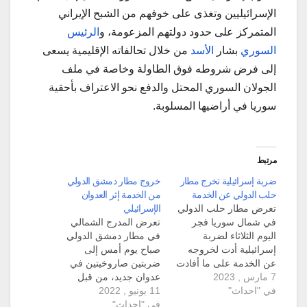
الإسرائيليين وتغذى على خوفهم من الشبح الإيراني
المتمركز على حدود دولتهم المزعومة، و
الرئيس
السوري
بشار
الأسد
من خلال تحالفاته الإقليمية يسعى
إلى فرض شروطه فوق الطاولة وخاصة في ملف
الجولان السوري المحتل والدفع نحو الاعتراف بأحقية
سوريا في أراضيها المسلوبة.
مرتبط
ضربة إسرائيلية تخرج مطار
خروج مطار دمشق الدولي
حلب الدولي عن الخدمة
من الخدمة إثر العدوان
تعرض مطار حلب الدولي
الإسرائيلي
في شمال سوريا فجر
تعرض المدرج الشمالي
اليوم الثلاثاء لضربة
في مطار دمشق الدولي
إسرائيلية أدت لخروجه
صباح يوم أمس إلى
عن الخدمة على ما أفادت
ضربتين صاروخيتين في
7 مارس , 2023
وزارة الدفاع السورية في
عدوان جديد، من قبل
في "احداث"
بيان. ونقلت وكالة الأنباء
11 يونيو , 2022
طيران الكيان الإسرائيلي.
السورية سانا عن بيان
في "احداث"
وبيّنت وكالة الأنباء