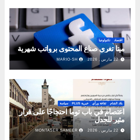
اقتصاد
تكنولوجيا
ميتا تغري صناع المحتوى برواتب شهرية
22 مارس , 2026
MARIO-SH
بلاد الشام
ثقافة ورأي
خبرية PLUS
سياسة
اعتصام في باب توما احتجاجًا على قرار
مثير للجدل
22 مارس , 2026
MONTASER SAMEER