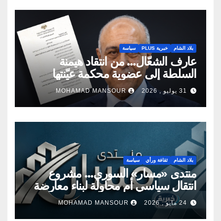
بلاد الشام
خبرية PLUS
سياسة
عارف الشعّال… من انتقاد هيمنة
السلطة إلى عضوية محكمة عيّنتها
السلطة
31 يوليو , 2026
MOHAMAD MANSOUR
بلاد الشام
ثقافة ورأي
سياسة
منتدى «مسار» السوري… مشروع
انتقال سياسي أم محاولة لبناء معارضة
جديدة؟
24 مايو , 2026
MOHAMAD MANSOUR