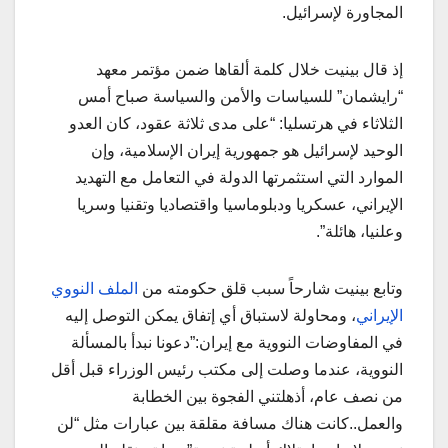
المجاورة لإسرائيل.
إذ قال بينيت خلال كلمة ألقاها ضمن مؤتمر معهد
“رايشمان” للسياسات والأمن والسياسة صباح أمس
الثلاثاء في هرتسليا: “على مدى ثلاثة عقود، كان العدو
الوحيد لإسرائيل هو جمهورية إيران الإسلامية، وإن
الموارد التي استثمرتها الدولة في التعامل مع التهديد
الإيراني، عسكريا ودبلوماسيا واقتصاديا وتقنيا وسريا
وعلنيا، هائلة”.
وتابع بينيت شارحاً سبب قلق حكومته من
الملف النووي
الإيراني
، ومحاولة لاستباق أي إتفاق يمكن التوصل إليه
في المفاوضات النووية مع إيران:”دعونا نبدأ بالمسألة
النووية، عندما وصلت إلى مكتب رئيس الوزراء قبل أقل
من نصف عام، أذهلتني الفجوة بين الخطابة
والعمل..كانت هناك مسافة مقلقة بين عبارات مثل “لن