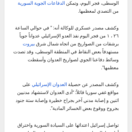
الوسطى، فجر اليوم، وتمكن
الدفاعات الجوية السورية
من التصدي لمعظمها.
وكشف مصدر عسكري للوكالة أنه: ” في حوالي الساعة
٢٦ ، ١ من فجر اليوم نفذ العدو الإسرائيلي عدواناً جوياً
برشقات من الصواريخ من اتجاه شمال شرق
بيروت
مستهدفاً بعض النقاط في المنطقة الوسطى، وقد تصدت
وسائط دفاعنا الجوي لصواريخ العدوان وأسقطت
معظمها”.
وكشف المصدر عن حصيلة
العدوان الإسرائيلي
على
مواقع غفي سوريا قائلاً: “أدى العدوان لاستشهاد مدنيين
اثنين و إصابة مدني آخر بجراح خطيرة وإصابة ستة جنود
بجروح ووقوع بعض الخسائر المادية”.
تواصل إسرائيل اعتدائها على السيادة السورية واختراق