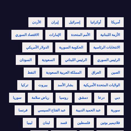
أمريكا
أوكرانيا
إسرائيل
إيران
الأردن
الأزمة اللبنانية
الأمم المتحدة
الإمارات
الاقتصاد السوري
الانتخابات الرئاسية
الحكومة السورية
الدولار الأمريكي
الرئيس السوري
الرئيس اللبناني
السعودية
السودان
الصين
العراق
المملكة العربية السعودية
النفط
الولايات المتحدة الأمريكية
بشار الأسد
بيروت
تركيا
دبي
درعا
دمشق
روسيا
رياض سلامة
سوريا
سورية
عبد الحميد الدبيبة
عبد الفتاح السيسي
فرنسا
فلاديمير بوتين
فلسطين
قسد
لبنان
ليبيا