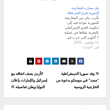
وزارة الدفاع أنه "في تمام
السورية سانا إلى أنّ
بيان مسرّب للمعارضة
الساعة 2:07 من فجر
وسائط الدفاع الجوي
السورية تعزي العدو بقتلاه
اليوم، نفذ العدو
السوري "تصدت فجر
سُّرب بيان من المعارضة
الإسرائيلي عدواناً جوياً
اليوم لعدوان إسرائيلي
السورية تتوجه فيه إلى
من اتجاه البحر
بالصواريخ استهدف بعض
حكومة العدو الإسرائيلي
المتوسط…
النقاط جنوب مدينة
بالتعزية بقتلاها في عملية
دمشق وأسقطت معظم
7 أكتوبر التي جرت في
الصواريخ المعادية". وقد
11 نوفمبر , 2023
غلاف غزة، ومطالبة
أدى…
في "احداث"
بضرب سوريا وإيران. نشر
صحافي استقصائي
مستقل صورة عن بيان
مسرّب موجه إلى إيريت
ليليان سفيرة إسرائيل في
الجمهورية التركية،
تصفّح
وفد سوريا الديمقراطية
الأردن يصف اتفاقه مع
وتضمّن البيان تعزية
“مسد” في موسكو بدعوة من
إسرائيل والإمارات بإعلان
للحكومة الاسرائيلية
المقالات
بقتلاها، بالإضافة…
الخارجية الروسية
النوايا ويعلن تفاصيله