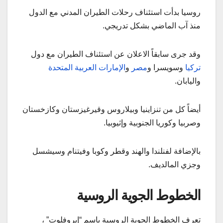
روسيا بدأت استئناف رحلات الطيران المدني مع الدول
منذ آب الماضي بشكل تدريجي.
وقد جرى سابقاً الاعلان عن استئناف الطيران مع دول
تركيا
وسويسرا و
مصر
و
الإمارات العربية المتحدة
واليابان.
أيضاً كل من تنزاينيا وبيلاروس وقيرغيزستان وكازخستان
وصربيا وكوريا الجنوبية وإثيوبيا.
بالإضافة لفنلندا والهند وقطر وكوبا وفيتنام وسيشسل
وجزي المالديف.
الخطوط الجوية الروسية
تعرف الخطوط الجوية الروسية باسم “إيروفلوت” ،