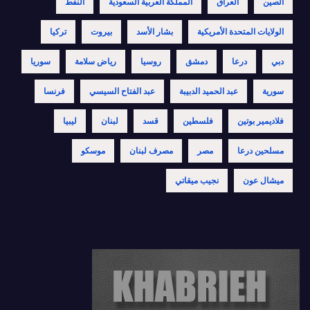
الصين
العراق
المملكة العربية السعودية
النفط
الولايات المتحدة الأمريكية
بشار الأسد
بيروت
تركيا
دبي
درعا
دمشق
روسيا
رياض سلامة
سوريا
سورية
عبد الحميد الدبيبة
عبد الفتاح السيسي
فرنسا
فلاديمير بوتين
فلسطين
قسد
لبنان
ليبيا
مسلحين درعا
مصر
مصرف لبنان
موسكو
ميشال عون
نجيب ميقاتي