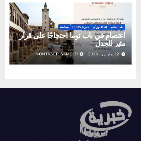
بلاد الشام
ثقافة ورأي
خبرية PLUS
سياسة
اعتصام في باب توما احتجاجًا على قرار
مثير للجدل
22 مارس , 2026
MONTASER SAMEER