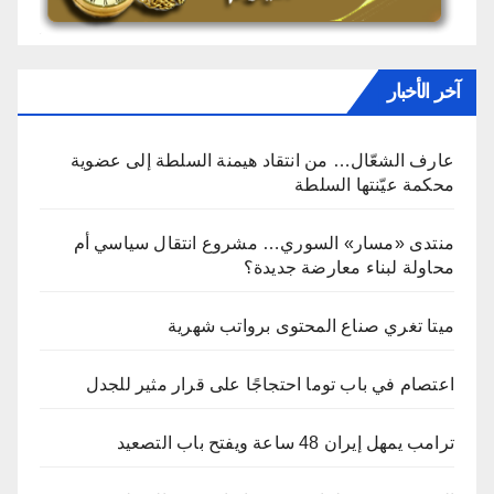
آخر الأخبار
عارف الشعّال… من انتقاد هيمنة السلطة إلى عضوية
محكمة عيّنتها السلطة
منتدى «مسار» السوري… مشروع انتقال سياسي أم
محاولة لبناء معارضة جديدة؟
ميتا تغري صناع المحتوى برواتب شهرية
اعتصام في باب توما احتجاجًا على قرار مثير للجدل
ترامب يمهل إيران 48 ساعة ويفتح باب التصعيد