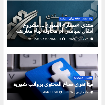
بلاد الشام
ثقافة ورأي
سياسة
منتدى «مسار» السوري… مشروع
انتقال سياسي أم محاولة لبناء معارضة
جديدة؟
24 مايو , 2026
MOHAMAD MANSOUR
اقتصاد
تكنولوجيا
ميتا تغري صناع المحتوى برواتب شهرية
22 مارس , 2026
MARIO-SH