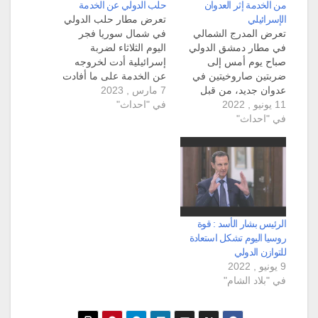
من الخدمة إثر العدوان
حلب الدولي عن الخدمة
الإسرائيلي
تعرض مطار حلب الدولي
تعرض المدرج الشمالي
في شمال سوريا فجر
في مطار دمشق الدولي
اليوم الثلاثاء لضربة
صباح يوم أمس إلى
إسرائيلية أدت لخروجه
ضربتين صاروخيتين في
عن الخدمة على ما أفادت
عدوان جديد، من قبل
7 مارس , 2023
وزارة الدفاع السورية في
11 يونيو , 2022
طيران الكيان الإسرائيلي.
في "احداث"
بيان. ونقلت وكالة الأنباء
في "احداث"
وبيّنت وكالة الأنباء
السورية سانا عن بيان
السورية سانا إلى أنّ
وزارة الدفاع أنه "في تمام
وسائط الدفاع الجوي
الساعة 2:07 من فجر
السوري "تصدت فجر
اليوم، نفذ العدو
اليوم لعدوان إسرائيلي
الإسرائيلي عدواناً جوياً
بالصواريخ استهدف بعض
من اتجاه البحر
النقاط جنوب مدينة
المتوسط…
دمشق وأسقطت معظم
الرئيس بشار الأسد : قوة
الصواريخ المعادية". وقد
روسيا اليوم تشكل استعادة
أدى…
للتوازن الدولي
9 يونيو , 2022
في "بلاد الشام"