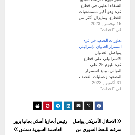
الشفاء الطبي في قطاع
غزة وهو أكبر مستشفيات
القطاع، ومايزال أكثر من
15 نوفمبر , 2023
ألفي شخص عالقين، في
في "احداث"
محيط المنشأة التي تتهم
الدولة العبرية حماس
تطورات التصعيد في غزة –
باستخدامه لأغراض
استمرار العدوان الإسرائيلي
عسكرية، الأمر الذي تنفيه
يتواصل العدوان
الحركة. وبحسب رويترز
الاسرائيلي على قطاع
أكد مسؤولون فلسطينيون
غزة لليوم 25 على
وإسرائيليون اليوم فجرا
التوالي، ومع استمرار
اقتحام المستشفى الواقع
التصعيد وعمليات القصف
في مدينة…
31 أكتوبر , 2023
المكثف على قطاع غزة،
في "احداث"
أعلنت القوات الاسرائيلية
عن مقتل قيادي في
حماس في غارة جوية،
فيما أعلنت حماس
استهداف آليات اسرائيلية.
القصف الاسرائيلي وألقت
تصفّح
الاحتلال الأمريكي يواصل
رئيس أبخازيا أصلان بجانيا يزور
القوات الإسرائيلية قنابل
سرقته للنفط السوري من
العاصمة السورية دمشق
فوسفورية على أطراف