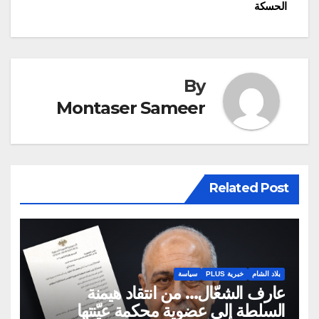
المقالات
بلدتي راميا وعيتا الشعب
الحسكة
جنوبي…
By
Montaser Sameer
Related Post
بلاد الشام
خبرية PLUS
سياسة
عارف الشعّال… من انتقاد هيمنة
السلطة إلى عضوية محكمة عيّنتها