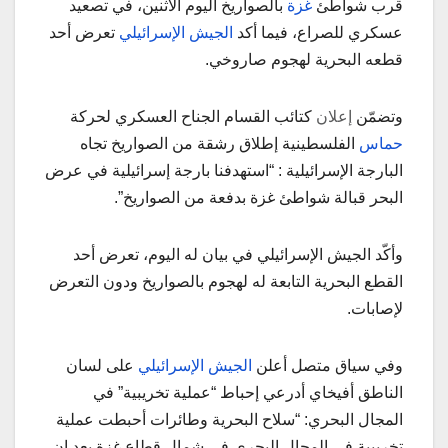
قرب شواطئ
غزة
بالصواريخ اليوم الاثنين، في تصعيد
عسكري للصراع، فيما أكد
الجيش الإسرائيلي
تعرض أحد
قطعه البحرية لهجوم صاروخي.
وتضمّن
إعلان
كتائب القسام الجناح العسكري لحركة
حماس
الفلسطينية إطلاق رشقة من الصواريخ تجاه
البارجة الإسرائيلية : “استهدفنا بارجة إسرائيلية في عرض
البحر قبالة شواطئ غزة بدفعة من الصواريخ”.
وأكّد الجيش الإسرائيلي في بيان له اليوم، تعرض أحد
القطع البحرية التابعة له لهجوم بالصواريخ ودون التعرض
لإصابات.
وفي سياق متصل أعلن
الجيش الإسرائيلي
على لسان
الناطق أفيخاي أدرعي إحباط “عملية تخريبية” في
المجال البحري: “سلاح البحرية وطائرات أحبطت عملية
تخريبية في المجال البحري في شمال قطاع غزة بعد ان