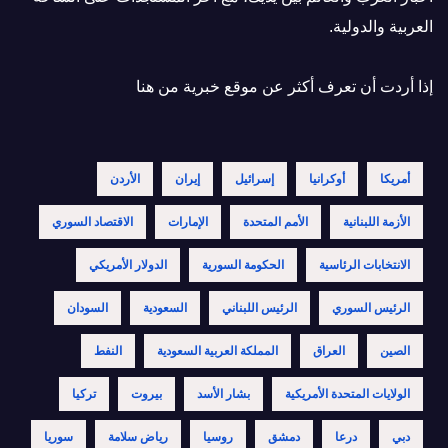
العربية والدولية.
إذا أردت أن تعرف أكثر عن موقع خبرية
من هنا
أمريكا
أوكرانيا
إسرائيل
إيران
الأردن
الأزمة اللبنانية
الأمم المتحدة
الإمارات
الاقتصاد السوري
الانتخابات الرئاسية
الحكومة السورية
الدولار الأمريكي
الرئيس السوري
الرئيس اللبناني
السعودية
السودان
الصين
العراق
المملكة العربية السعودية
النفط
الولايات المتحدة الأمريكية
بشار الأسد
بيروت
تركيا
دبي
درعا
دمشق
روسيا
رياض سلامة
سوريا