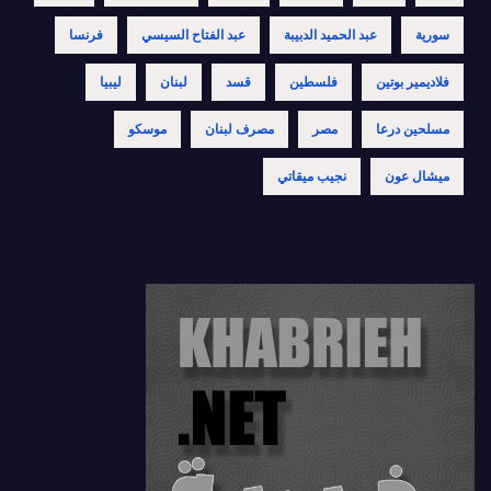
سورية
عبد الحميد الدبيبة
عبد الفتاح السيسي
فرنسا
فلاديمير بوتين
فلسطين
قسد
لبنان
ليبيا
مسلحين درعا
مصر
مصرف لبنان
موسكو
ميشال عون
نجيب ميقاتي