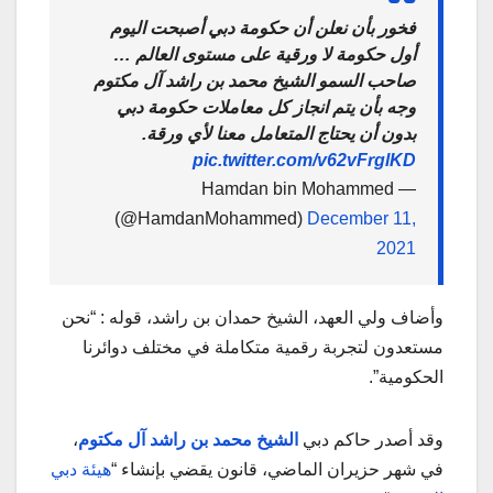
فخور بأن نعلن أن حكومة دبي أصبحت اليوم
أول حكومة لا ورقية على مستوى العالم …
صاحب السمو الشيخ محمد بن راشد آل مكتوم
وجه بأن يتم انجاز كل معاملات حكومة دبي
بدون أن يحتاج المتعامل معنا لأي ورقة.
pic.twitter.com/v62vFrglKD
— Hamdan bin Mohammed
(@HamdanMohammed)
December 11,
2021
وأضاف ولي العهد، الشيخ حمدان بن راشد، قوله : “نحن
مستعدون لتجربة رقمية متكاملة في مختلف دوائرنا
الحكومية”.
وقد أصدر حاكم دبي
الشيخ محمد بن راشد آل مكتوم
،
في شهر حزيران الماضي، قانون يقضي بإنشاء “
هيئة دبي