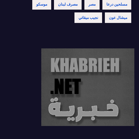
مسلحين درعا
مصر
مصرف لبنان
موسكو
ميشال عون
نجيب ميقاتي