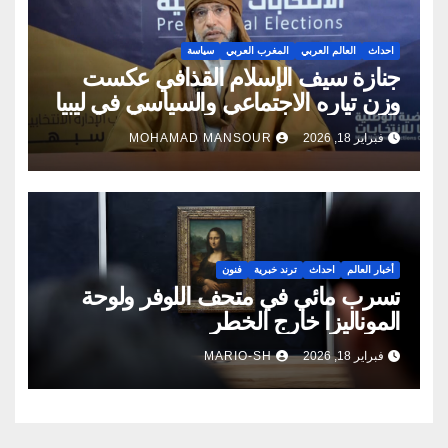
احداث
العالم العربي
المغرب العربي
سياسة
جنازة سيف الإسلام القذافي عكست
وزن تياره الاجتماعي والسياسي في ليبيا
فبراير 18, 2026
MOHAMAD MANSOUR
أخبار العالم
احداث
ترند خبرية
فنون
تسرب مائي في متحف اللوفر ولوحة
الموناليزا خارج الخطر
فبراير 18, 2026
MARIO-SH