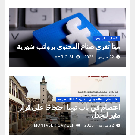
اقتصاد
تكنولوجيا
ميتا تغري صناع المحتوى برواتب شهرية
22 مارس , 2026
MARIO-SH
بلاد الشام
ثقافة ورأي
خبرية PLUS
سياسة
اعتصام في باب توما احتجاجًا على قرار
مثير للجدل
22 مارس , 2026
MONTASER SAMEER