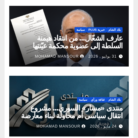
بلاد الشام
خبرية PLUS
سياسة
عارف الشعّال… من انتقاد هيمنة
السلطة إلى عضوية محكمة عيّنتها
السلطة
31 يوليو , 2026
MOHAMAD MANSOUR
بلاد الشام
ثقافة ورأي
سياسة
منتدى «مسار» السوري… مشروع
انتقال سياسي أم محاولة لبناء معارضة
جديدة؟
24 مايو , 2026
MOHAMAD MANSOUR