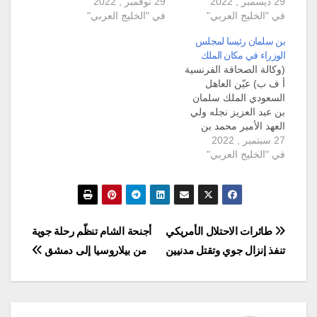
29 ديسمبر , 2022
أنواع المباني تقريبًا في
29 نوفمبر , 2022
الشامل عبر الإنترنت
في "الخليج العربي"
شركات تصميم داخلي
في "الخليج العربي"
ملحمة تقدم اللحوم التي
ابوظبي. مما يجعل
يتم تربيتها بشكل أخلاقي
بن سلمان رئيسا لمجلس
المصممون الداخليون
من جميع أنحاء أستراليا
الوزراء في مكان الملك
المساحات الداخلية عملية
والولايات المتحدة خالية
(وكالة الصحافة الفرنسية
وآمنة وجميلة من خلال
من الهرمونات والمضادات
أ ف ب) عيّن العاهل
شركات تصميم داخلي
الحيوية ، يتم تقديمها جنبًا
السعودي الملك سلمان
دبي تحديد متطلبات
إلى جنب…
بن عبد العزيز نجله ولي
المساحة واختيار العناصر
العهد الأمير محمد بن
الأساسية والزخرفية ،
27 سبتمبر , 2022
سلمان في منصب رئيس
مثل الألوان والإضاءة…
في "الخليج العربي"
الوزراء بدلا منه، في إطار
تغيير حكومي أبقى على
وزيري الخارجية والنفط
في منصبيهما. وقال
محللون إن هذه الخطوة
تضفي الطابع الرسمي
تصفّح
طائرات الاحتلال الأمريكي
أجنحة الشام تنظّم رحلة جوية
على السلطة التي
تنفذ إنزال جوي وتقتل مدنيين
من بيلاروسيا إلى دمشق
يمارسها…
المقالات