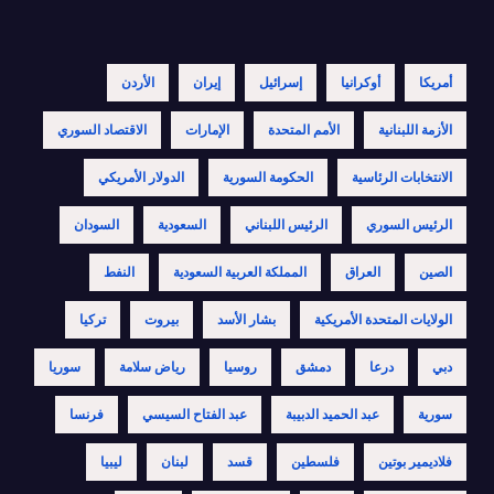
أمريكا
أوكرانيا
إسرائيل
إيران
الأردن
الأزمة اللبنانية
الأمم المتحدة
الإمارات
الاقتصاد السوري
الانتخابات الرئاسية
الحكومة السورية
الدولار الأمريكي
الرئيس السوري
الرئيس اللبناني
السعودية
السودان
الصين
العراق
المملكة العربية السعودية
النفط
الولايات المتحدة الأمريكية
بشار الأسد
بيروت
تركيا
دبي
درعا
دمشق
روسيا
رياض سلامة
سوريا
سورية
عبد الحميد الدبيبة
عبد الفتاح السيسي
فرنسا
فلاديمير بوتين
فلسطين
قسد
لبنان
ليبيا