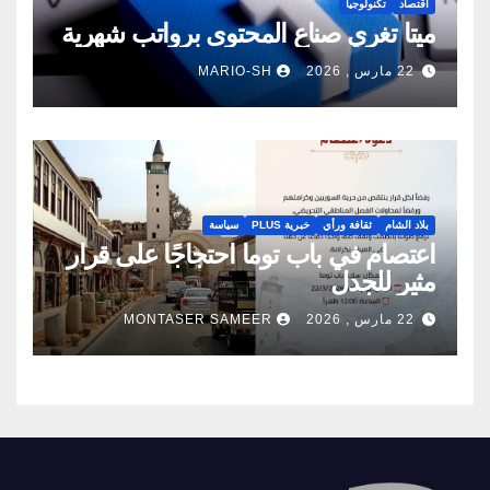
اقتصاد
تكنولوجيا
ميتا تغري صناع المحتوى برواتب شهرية
22 مارس , 2026
MARIO-SH
بلاد الشام
ثقافة ورأي
خبرية PLUS
سياسة
اعتصام في باب توما احتجاجًا على قرار
مثير للجدل
22 مارس , 2026
MONTASER SAMEER