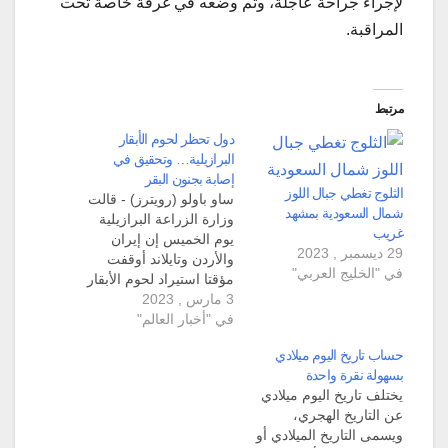
لإجراء جراحة عاجلة، وتم وضعه في غرفة خاصة تحت
المراقبة.
مرتبط
دول تحظر لحوم الأبقار
البرازيلية… وتحقيق في
إصابة بجنون البقر
الثلوج تغطي جبال اللوز
ساو باولو (رويترز) - قالت
شمال السعودية بمشهد
وزارة الزراعة البرازيلية
غريب
يوم الخميس إن إيران
29 ديسمبر , 2023
والأردن وتايلاند أوقفت
في "الخليج العربي"
مؤقتا استيراد لحوم الأبقار
3 مارس , 2023
من البلاد بينما تحقق
في "أخبار العالم"
السلطات في حالة إصابة
بجنون البقر من ولاية بارا،
حساب تاريخ اليوم ميلادي
وفقا لبيان أرسل إلى
بسهولة نقرة واحدة
رويترز. كما أكدت الوزارة
يختلف تاريخ اليوم ميلادي
أن روسيا أوقفت الواردات
عن التاريخ الهجري،
من ولاية بارا بعد اكتشاف
ويسمى التاريخ الميلادي أو
حالة…