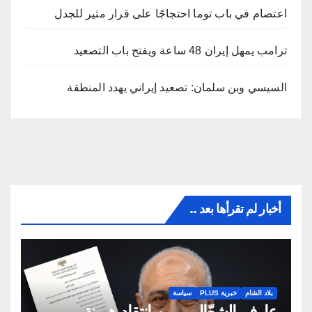
اعتصام في باب توما احتجاجًا على قرار مثير للجدل
ترامب يمهل إيران 48 ساعة ويفتح باب التصعيد
السيسي وبن سلمان: تصعيد إيراني يهدد المنطقة
أخبار لم تقرأها بعد ..
بلاد الشام
خبرية PLUS
سياسة
عارف الشعّال… من انتقاد هيمنة