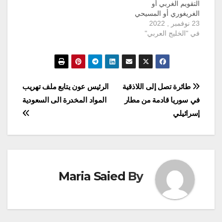
التقويم الغربي أو
الغريغوري أو المسيحي
23 نوفمبر , 2022
لارتباط بدايته بولادة السيد
المسيح عيسى عليه
في "الخليج العربي"
السلام، ويعادل دورة
كاملة للشمس لذلك
يطلق عليه أيضاً التقويم
الشمسي. ويتكون التقويم
الشمسي من 365 يوم
تصفّح
طائرة تصل إلى اللاذقية
الرئيس عون يتابع ملف تهريب
وربع، ويتم جمع ربع اليوم
في سوريا قادمة من مطار
المواد المخدرة الى السعودية
كل أربع سنوات لتصبح…
المقالات
إسرائيلي
Maria Saied
By