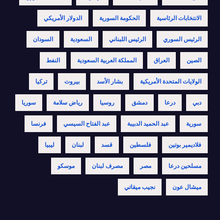
الانتخابات الرئاسية
الحكومة السورية
الدولار الأمريكي
الرئيس السوري
الرئيس اللبناني
السعودية
السودان
الصين
العراق
المملكة العربية السعودية
النفط
الولايات المتحدة الأمريكية
بشار الأسد
بيروت
تركيا
دبي
درعا
دمشق
روسيا
رياض سلامة
سوريا
سورية
عبد الحميد الدبيبة
عبد الفتاح السيسي
فرنسا
فلاديمير بوتين
فلسطين
قسد
لبنان
ليبيا
مسلحين درعا
مصر
مصرف لبنان
موسكو
ميشال عون
نجيب ميقاتي