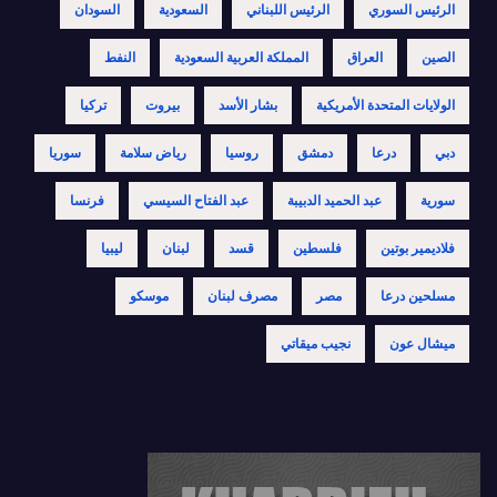
الرئيس السوري
الرئيس اللبناني
السعودية
السودان
الصين
العراق
المملكة العربية السعودية
النفط
الولايات المتحدة الأمريكية
بشار الأسد
بيروت
تركيا
دبي
درعا
دمشق
روسيا
رياض سلامة
سوريا
سورية
عبد الحميد الدبيبة
عبد الفتاح السيسي
فرنسا
فلاديمير بوتين
فلسطين
قسد
لبنان
ليبيا
مسلحين درعا
مصر
مصرف لبنان
موسكو
ميشال عون
نجيب ميقاتي