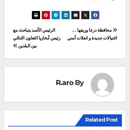
وزيري الدفاع السوري
والتركمي منذ اندلاع
الأزمة في سوريا منذ 11
عام. وفي بيان لوزارة
الدفاع التركية: إن رؤساء
تصفّح
محافظة درعا وريفها …
الرئيس الأسد يتباحث مع
المخابرات السورية
اغتيالات جديدة و انفلات أمني
رئيس أبخازيا التعاون الثنائي
والتركية والروسية أيضاً…
المقالات
بين البلدين
R.aro
By
Related Post