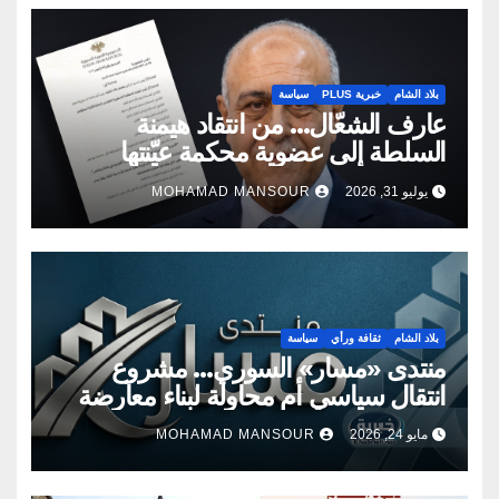
بلاد الشام
خبرية PLUS
سياسة
عارف الشعّال… من انتقاد هيمنة
السلطة إلى عضوية محكمة عيّنتها
السلطة
يوليو 31, 2026
MOHAMAD MANSOUR
بلاد الشام
ثقافة ورأي
سياسة
منتدى «مسار» السوري… مشروع
انتقال سياسي أم محاولة لبناء معارضة
جديدة؟
مايو 24, 2026
MOHAMAD MANSOUR