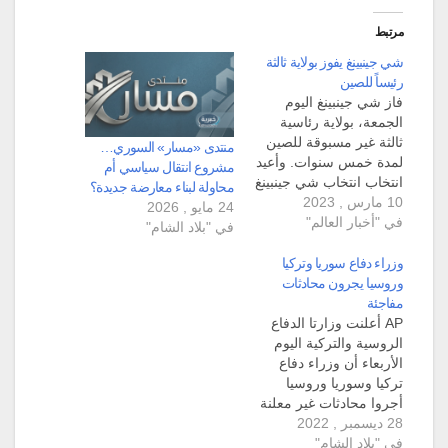
مرتبط
شي جينبينغ يفوز بولاية ثالثة
رئيساً للصين
فاز شي جينبينغ اليوم
الجمعة، بولاية رئاسية
ثالثة غير مسبوقة للصين
منتدى «مسار» السوري…
لمدة خمس سنوات. وأعيد
مشروع انتقال سياسي أم
انتخاب انتخاب شي جينبينغ
محاولة لبناء معارضة جديدة؟
10 مارس , 2023
رئيسا للصين لولاية ثالثة،
24 مايو , 2026
في "أخبار العالم"
بتصويت النواب بالإجماع
في "بلاد الشام"
لصالحه، وفوزه بمجمل
2952 صوت وعدم امتناع
وزراء دفاع سوريا وتركيا
او تصويت ضده من أي
وروسيا يجرون محادثات
نائب. وصوت أعضاء
مفاجئة
البرلمان الصيني، بالإجماع
AP أعلنت وزارتا الدفاع
في قاعة الشعب الكبرى
الروسية والتركية اليوم
لصالح شي…
الأربعاء أن وزراء دفاع
تركيا وسوريا وروسيا
أجروا محادثات غير معلنة
28 ديسمبر , 2022
مسبقاً في موسكو. ويعتبر
في "بلاد الشام"
هذا الاجتماع الأول بين