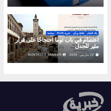
بلاد الشام
ثقافة ورأي
خبرية PLUS
سياسة
اعتصام في باب توما احتجاجًا على قرار
مثير للجدل
22 مارس , 2026
MONTASER SAMEER