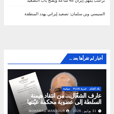
ترامب يمهل إيران 48 ساعة ويفتح باب التصعيد
السيسي وبن سلمان: تصعيد إيراني يهدد المنطقة
أخبار لم تقرأها بعد ..
بلاد الشام
خبرية PLUS
سياسة
عارف الشعّال… من انتقاد هيمنة
السلطة إلى عضوية محكمة عيّنتها
السلطة
31 يوليو , 2026
MOHAMAD MANSOUR