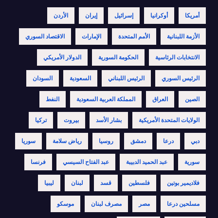
أمريكا
أوكرانيا
إسرائيل
إيران
الأردن
الأزمة اللبنانية
الأمم المتحدة
الإمارات
الاقتصاد السوري
الانتخابات الرئاسية
الحكومة السورية
الدولار الأمريكي
الرئيس السوري
الرئيس اللبناني
السعودية
السودان
الصين
العراق
المملكة العربية السعودية
النفط
الولايات المتحدة الأمريكية
بشار الأسد
بيروت
تركيا
دبي
درعا
دمشق
روسيا
رياض سلامة
سوريا
سورية
عبد الحميد الدبيبة
عبد الفتاح السيسي
فرنسا
فلاديمير بوتين
فلسطين
قسد
لبنان
ليبيا
مسلحين درعا
مصر
مصرف لبنان
موسكو