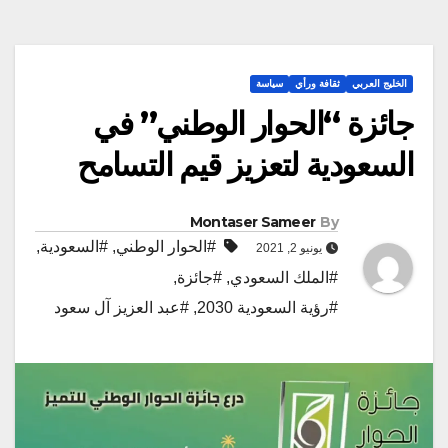
الخليج العربي
ثقافة ورأي
سياسة
جائزة “الحوار الوطني” في
السعودية لتعزيز قيم التسامح
Montaser Sameer
By
#الحوار الوطني
,
#السعودية
,
يونيو 2, 2021
#الملك السعودي
,
#جائزة
,
#رؤية السعودية 2030
,
#عبد العزيز آل سعود