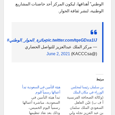
الوطني” أهدافها، ليكون المركز أحد حاضنات المشاريع
الوطنية، لنشر ثقافة الحوار.
pic.twitter.com/tqeGDxa1lJ
#جائزة_الحوار_الوطني
— مركز الملك عبدالعزيز للتواصل الحضاري
June 2, 2021
(@KACCCsa)
مرتبط
بن سلمان رئيسا لمجلس
هيئة التأمين في السعودية تبدأ
الوزراء في مكان الملك
أعمالها رسمياً اليوم
(وكالة الصحافة الفرنسية
تبدأ هيئة التأمين في
أ ف ب) عيّن العاهل
السعودية، مباشرة أعمالها
السعودي الملك سلمان
رسمياً اليوم الخميس،
بن عبد العزيز نجله ولي
وذلك بعد نفاذ تنظيمها