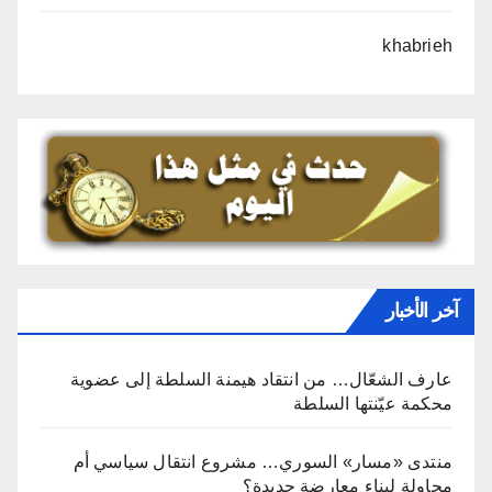
khabrieh
آخر الأخبار
عارف الشعّال… من انتقاد هيمنة السلطة إلى عضوية
محكمة عيّنتها السلطة
منتدى «مسار» السوري… مشروع انتقال سياسي أم
محاولة لبناء معارضة جديدة؟