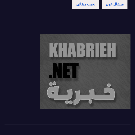
ميشال عون
نجيب ميقاتي