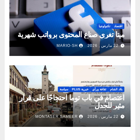
اقتصاد
تكنولوجيا
ميتا تغري صناع المحتوى برواتب شهرية
22 مارس , 2026
MARIO-SH
بلاد الشام
ثقافة ورأي
خبرية PLUS
سياسة
اعتصام في باب توما احتجاجًا على قرار
مثير للجدل
22 مارس , 2026
MONTASER SAMEER