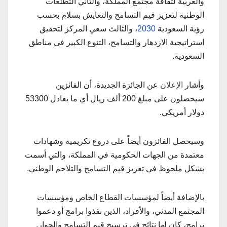
والعربية لثقافة مجتمع المملكة، والثاني التطلعات
الوطنية لتعزيز قيم التسامح والتعايش بسلام بحسب
رؤية السعودية
2030
، والثالث سعي المركز لتحقيق
استراتيجية الازدهار والتسامح، التنوع الكبير في مناطق
السعودية.
وأشار
الإعلان
عن الجائزة الجديدة، أن الفائزين
سيحصلون على مبلغ 200 ألف ريال أي ما يعادل 53300
دولار أمريكي.
وسيحصل الفائزون أيضاً على دروع تكريمية وشهادات
معتمدة من الجهات الحكومية في المملكة، والتي أسمت
بشكل ملحوظ في تعزيز قيم التسامح والتلاحم الوطني.
بالإضافة أيضاً لمؤسسات القطاع الخاص ومؤسسات
المجتمع المدني، والأفراد، الذين نفذوا برامج أو دعموا
برامج، كان لها نتائج في ترسيخ قيم التسامح والحوار.