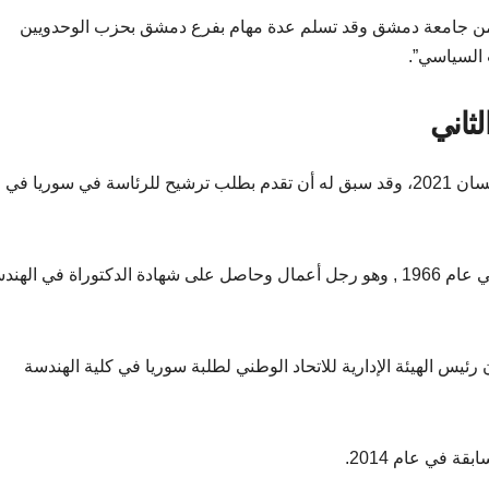
 من جامعة دمشق وقد تسلم عدة مهام بفرع دمشق بحزب الوحدويين
 السياسي”.
ثاني
وسجل طلبه المقدم للانتخابات تحت الرقم 2 بتاريخ 19 نيسان 2021، وقد سبق له أن تقدم بطلب ترشيح للرئاسة في سوريا في
ومحمد فراس رجوح تولد دمشق مزة، الفيلات الغربية، في عام 1966 , وهو رجل أعمال وحاصل على شهادة الدكتوراة في اله
يس الهيئة الإدارية للاتحاد الوطني لطلبة سوريا في كلية الهندسة
 في عام 2014.