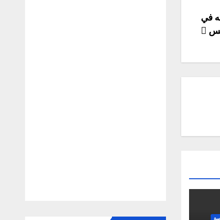
ه في
يس
سة