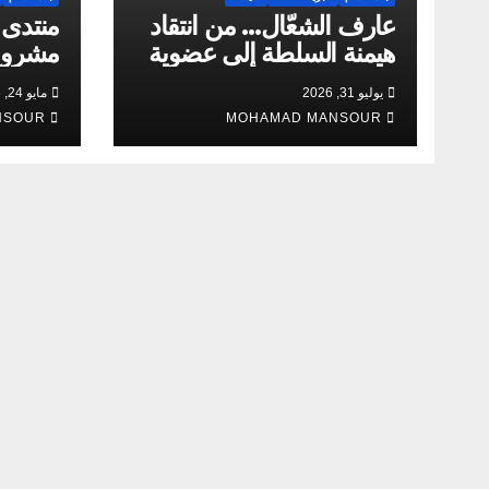
عارف الشعّال… من انتقاد
منتدى
هيمنة السلطة إلى عضوية
مشروع 
محكمة عيّنتها السلطة
محاولة
يوليو 31, 2026
مايو 24, 2026
جديدة
NSOUR
MOHAMAD MANSOUR