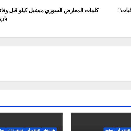
“مافيات”
كلمات المعارض السوري ميشيل كيلو قبل وفات
بار
ثقافة ورأي
سياسة
بلاد الشام
ثقافة ورأي
خبرية PLUS
سيا