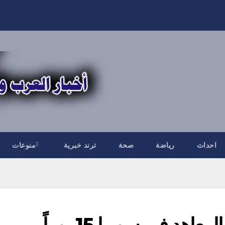
احداث
رياضة
صحة
ترند خبرية
منوعات
اهد في سوريا 15 يوماً