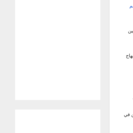
م
ين
هاج
ن في