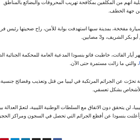
لية أنهم من المكلفين بمكافحة تهريب المحروقات والبضائع بالمناطق
عن جهة الخطف.
سيارة مفخخة، بمدينة سبها استهدفت بوابة للأمن، راح ضحيتها رئيس فر
ر الشريف، و3 مصابين.
ر الفائت، خاطبت فاتو بنسودا المدعية العامة للمحكمة الجنائية الدو
، والتي ما زالت مستمرة حتى الآن.
ة تحرّت عن الجرائم المرتكبة في ليبيا من قتل وتعذيب وفضائح جنسية،
ز الأشخاص بشكل تعسفي.
ا، لن يتحقق دون الاتفاق مع السلطات الوطنية الليبية، لتعمّ العدالة بي
 وأعلنت بنسودا عن أفظع الجرائم التي تحصل في السجون ومراكز الحجز