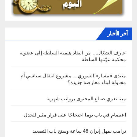
آخر الأخبار
عارف الشعّال… من انتقاد هيمنة السلطة إلى عضوية
محكمة عيّنتها السلطة
منتدى «مسار» السوري… مشروع انتقال سياسي أم
محاولة لبناء معارضة جديدة؟
ميتا تغري صناع المحتوى برواتب شهرية
اعتصام في باب توما احتجاجًا على قرار مثير للجدل
ترامب يمهل إيران 48 ساعة ويفتح باب التصعيد