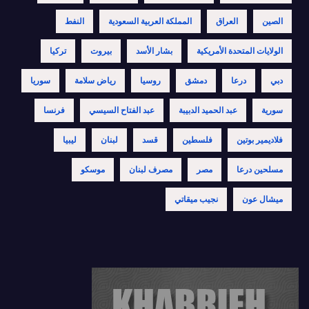
الصين
العراق
المملكة العربية السعودية
النفط
الولايات المتحدة الأمريكية
بشار الأسد
بيروت
تركيا
دبي
درعا
دمشق
روسيا
رياض سلامة
سوريا
سورية
عبد الحميد الدبيبة
عبد الفتاح السيسي
فرنسا
فلاديمير بوتين
فلسطين
قسد
لبنان
ليبيا
مسلحين درعا
مصر
مصرف لبنان
موسكو
ميشال عون
نجيب ميقاتي