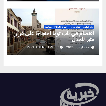
بلاد الشام
ثقافة ورأي
خبرية PLUS
سياسة
اعتصام في باب توما احتجاجًا على قرار
مثير للجدل
22 مارس , 2026
MONTASER SAMEER