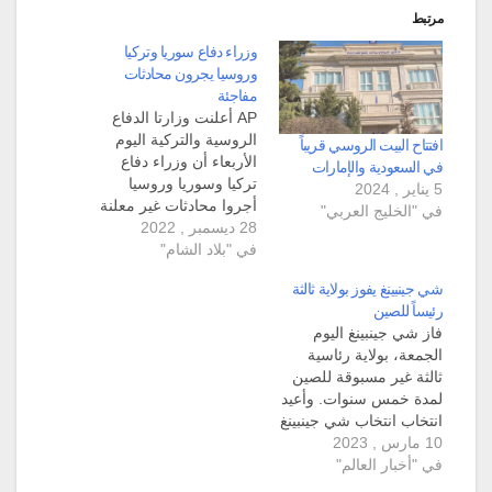
مرتبط
وزراء دفاع سوريا وتركيا
وروسيا يجرون محادثات
مفاجئة
AP أعلنت وزارتا الدفاع
الروسية والتركية اليوم
افتتاح البيت الروسي قريباً
الأربعاء أن وزراء دفاع
في السعودية والإمارات
تركيا وسوريا وروسيا
5 يناير , 2024
أجروا محادثات غير معلنة
في "الخليج العربي"
28 ديسمبر , 2022
مسبقاً في موسكو. ويعتبر
في "بلاد الشام"
هذا الاجتماع الأول بين
وزيري الدفاع السوري
شي جينبينغ يفوز بولاية ثالثة
والتركمي منذ اندلاع
رئيساً للصين
الأزمة في سوريا منذ 11
فاز شي جينبينغ اليوم
عام. وفي بيان لوزارة
الجمعة، بولاية رئاسية
الدفاع التركية: إن رؤساء
ثالثة غير مسبوقة للصين
المخابرات السورية
لمدة خمس سنوات. وأعيد
والتركية والروسية أيضاً…
انتخاب انتخاب شي جينبينغ
10 مارس , 2023
رئيسا للصين لولاية ثالثة،
في "أخبار العالم"
بتصويت النواب بالإجماع
لصالحه، وفوزه بمجمل