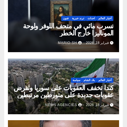
أخبار العالم
احداث
ترند خبرية
فنون
تسرب مائي في متحف اللوفر ولوحة
الموناليزا خارج الخطر
فبراير 18, 2026
MARIO-SH
أخبار العالم
بلاد الشام
سياسة
كندا تخفف العقوبات على سوريا وتفرض
عقوبات جديدة على متورطين مرتبطين
بالنظام السابق
فبراير 18, 2026
NEWS AGENCIES