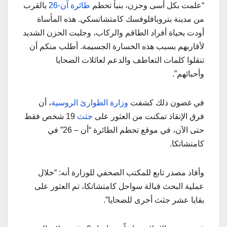
“علمت بكل أسى وحزن، بنبأ تحطم
طائرة آن-26
بالقرب
من مدينة بتروبافلوفسك كامتشاتسكي. هذه المأساة
أودت بحياة أفراد الطاقم والركاب، وجلبت الحزن الشديد
لأقاربهم بسبب هذه الخسارة الجسيمة. أطلب منكم أن
تنقلوا كلمات التعاطف والدعم لعائلات الضحايا
وأحبائهم”.
في غضون ذلك كشفت
وزارة الطوارئ الروسية
، أن
فرق الإنقاذ تمكنت من العثور على
جثث
19 شخص فقط
حتى الآن، في موقع تحطم الطائرة “أن – 26” في
كامتشاتكا.
وأفاد مصدر تابع للمكتب الصحفي للوزارة أنه: “خلال
عملية البحث قبالة سواحل كامتشاتكا، تم العثور على
بقايا عشر جثث أخرى للضحايا”.