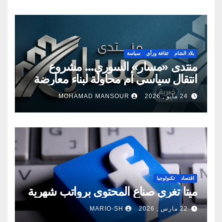
بلاد الشام
ثقافة ورأي
سياسة
منتدى «مسار» السوري… مشروع
انتقال سياسي أم محاولة لبناء معارضة
جديدة؟
24 مايو , 2026
MOHAMAD MANSOUR
اقتصاد
تكنولوجيا
ميتا تغري صناع المحتوى برواتب شهرية
22 مارس , 2026
MARIO-SH