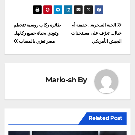
2952 صوت وعدم امتناع
او تصويت ضده من أي
نائب. وصوت أعضاء
البرلمان الصيني، بالإجماع
تصفّح
الحبة السحرية.. حقيقة أم
طائرة ركاب روسية تتحطم
في قاعة الشعب الكبرى
خيال.. تعرّف على مستجدات
وتودي بحياة جميع ركابها..
لصالح شي…
المقالات
الجيش الأمريكي
مصر تعزي بالمصاب
Mario-sh
By
Related Post