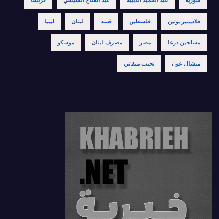
سورية
عبد الحميد الدبيبة
عبد الفتاح السيسي
فرنسا
فلاديمير بوتين
فلسطين
قسد
لبنان
ليبيا
مسلحين درعا
مصر
مصرف لبنان
موسكو
ميشال عون
نجيب ميقاتي