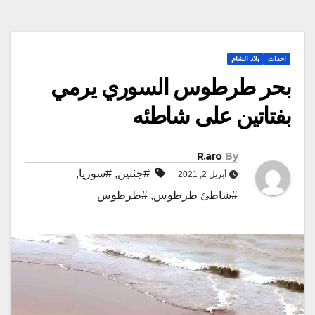
احداث
بلاد الشام
بحر طرطوس السوري يرمي
بفتاتين على شاطئه
R.aro
By
#جثتين
,
#سوريا
,
أبريل 2, 2021
#شاطئ طرطوس
,
#طرطوس