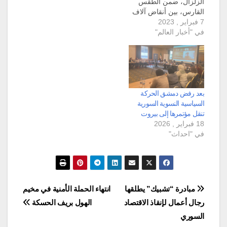
الزلزال، ضمن الطقس
القارس، بين أنقاض آلاف
7 فبراير , 2023
المباني المدمرة جراء
في "أخبار العالم"
سلسلة هزات عنيفة هزت
البلدين. وأعلنت تركيا
وسوريا، الثلاثاء، حصيلة
جديدة لضحايا الزلزال
العنيف الذي ضرب
البلدين، إذ أكدتا وصول
عدد القتلى إلى أربعة
بعد رفض دمشق الحركة
آلاف شخص. وتسبب
السياسية النسوية السورية
الزلزال…
تنقل مؤتمرها إلى بيروت
18 فبراير , 2026
في "احداث"
تصفّح
مبادرة “تشبيك” يطلقها
انتهاء الحملة الأمنية في مخيم
رجال أعمال لإنقاذ الاقتصاد
الهول بريف الحسكة
المقالات
السوري