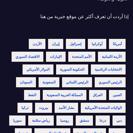
إذا أردت أن تعرف أكثر عن موقع خبرية
من هنا
أمريكا
أوكرانيا
إسرائيل
إيران
الأردن
الأزمة اللبنانية
الأمم المتحدة
الإمارات
الاقتصاد السوري
الانتخابات الرئاسية
الحكومة السورية
الدولار الأمريكي
الرئيس السوري
الرئيس اللبناني
السعودية
السودان
الصين
العراق
المملكة العربية السعودية
النفط
الولايات المتحدة الأمريكية
بشار الأسد
بيروت
تركيا
دبي
درعا
دمشق
روسيا
رياض سلامة
سوريا