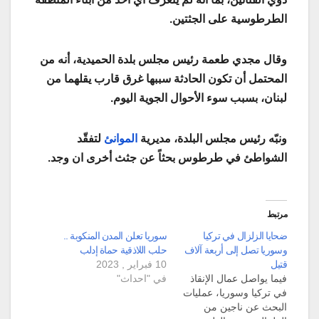
الطرطوسية على الجثتين.
وقال مجدي طعمة رئيس مجلس بلدة الحميدية، أنه من
المحتمل أن تكون الحادثة سببها غرق قارب يقلهما من
لبنان، بسبب سوء الأحوال الجوية اليوم.
ونبّه رئيس مجلس البلدة، مديرية
الموانئ
لتفقّد
الشواطئ في طرطوس بحثاً عن جثث أخرى ان وجد.
مرتبط
ضحايا الزلزال في تركيا
سوريا تعلن المدن المنكوبة ..
وسوريا تصل إلى أربعة آلاف
حلب اللاذقية حماة إدلب
قتيل
10 فبراير , 2023
فيما يواصل عمال الإنقاذ
في "احداث"
في تركيا وسوريا، عمليات
البحث عن ناجين من