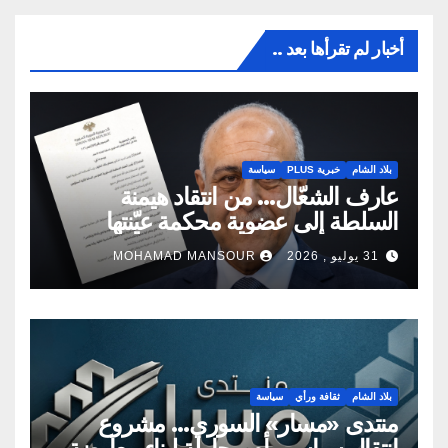
أخبار لم تقرأها بعد ..
بلاد الشام
خبرية PLUS
سياسة
عارف الشعّال… من انتقاد هيمنة
السلطة إلى عضوية محكمة عيّنتها
السلطة
31 يوليو , 2026
MOHAMAD MANSOUR
بلاد الشام
ثقافة ورأي
سياسة
منتدى «مسار» السوري… مشروع