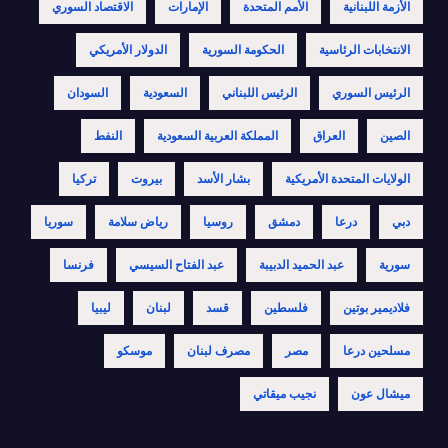
الأزمة اللبنانية
الأمم المتحدة
الإمارات
الاقتصاد السوري
الانتخابات الرئاسية
الحكومة السورية
الدولار الأمريكي
الرئيس السوري
الرئيس اللبناني
السعودية
السودان
الصين
العراق
المملكة العربية السعودية
النفط
الولايات المتحدة الأمريكية
بشار الأسد
بيروت
تركيا
دبي
درعا
دمشق
روسيا
رياض سلامة
سوريا
سورية
عبد الحميد الدبيبة
عبد الفتاح السيسي
فرنسا
فلاديمير بوتين
فلسطين
قسد
لبنان
ليبيا
مسلحين درعا
مصر
مصرف لبنان
موسكو
ميشال عون
نجيب ميقاتي