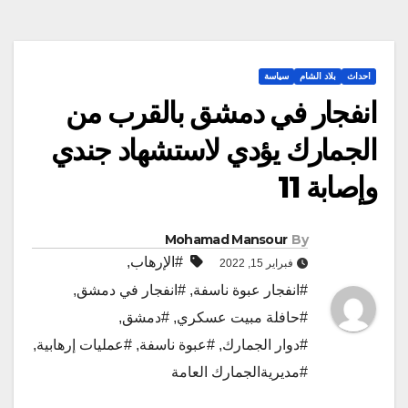
احداث
بلاد الشام
سياسة
انفجار في دمشق بالقرب من
الجمارك يؤدي لاستشهاد جندي
وإصابة 11
Mohamad Mansour
By
#الإرهاب
,
فبراير 15, 2022
#انفجار عبوة ناسفة
,
#انفجار في دمشق
,
#حافلة مبيت عسكري
,
#دمشق
,
#دوار الجمارك
,
#عبوة ناسفة
,
#عمليات إرهابية
,
#مديريةالجمارك العامة