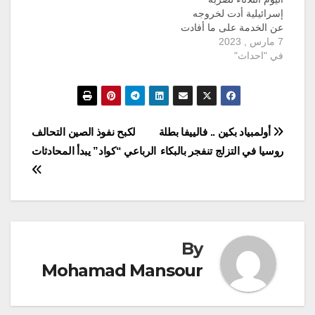
دمشق وأسقطت معظم
إسرائيلية أدت لخروجه
الصواريخ المعادية". وقد
عن الخدمة على ما أفادت
أدى…
7 مارس , 2023
وزارة الدفاع السورية في
في "احداث"
بيان. ونقلت وكالة الأنباء
السورية سانا عن بيان
وزارة الدفاع أنه "في تمام
الساعة 2:07 من فجر
اليوم، نفذ العدو
الإسرائيلي عدواناً جوياً
تصفّح
أولمبياد بكين .. فالييفا بطلة
لكبح نفوذ الصين التحالف
من اتجاه البحر
روسيا في التزلج تنفجر بالبكاء
الرباعي “كواد” يبدأ المحادثات
المتوسط…
المقالات
By
Mohamad Mansour