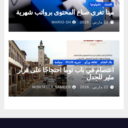
اقتصاد
تكنولوجيا
ميتا تغري صناع المحتوى برواتب شهرية
22 مارس , 2026
MARIO-SH
بلاد الشام
ثقافة ورأي
خبرية PLUS
سياسة
اعتصام في باب توما احتجاجًا على قرار
مثير للجدل
22 مارس , 2026
MONTASER SAMEER