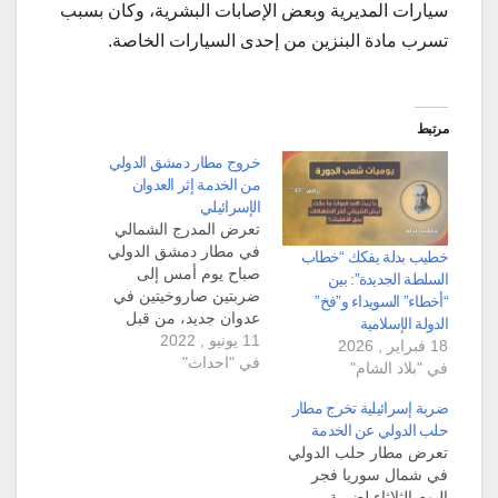
سيارات المديرية وبعض الإصابات البشرية، وكان بسبب
تسرب مادة البنزين من إحدى السيارات الخاصة.
مرتبط
خروج مطار دمشق الدولي
من الخدمة إثر العدوان
الإسرائيلي
تعرض المدرج الشمالي
في مطار دمشق الدولي
خطيب بدلة يفكك “خطاب
صباح يوم أمس إلى
السلطة الجديدة”: بين
ضربتين صاروخيتين في
“أخطاء” السويداء و”فخ”
عدوان جديد، من قبل
الدولة الإسلامية
11 يونيو , 2022
طيران الكيان الإسرائيلي.
18 فبراير , 2026
في "احداث"
وبيّنت وكالة الأنباء
في "بلاد الشام"
السورية سانا إلى أنّ
وسائط الدفاع الجوي
ضربة إسرائيلية تخرج مطار
السوري "تصدت فجر
حلب الدولي عن الخدمة
اليوم لعدوان إسرائيلي
تعرض مطار حلب الدولي
بالصواريخ استهدف بعض
في شمال سوريا فجر
النقاط جنوب مدينة
اليوم الثلاثاء لضربة