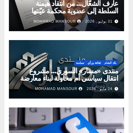
عارف الشعّال… من انتقاد هيمنة
السلطة إلى عضوية محكمة عيّنتها
السلطة
31 يوليو , 2026
MOHAMAD MANSOUR
بلاد الشام
ثقافة ورأي
سياسة
منتدى «مسار» السوري… مشروع
انتقال سياسي أم محاولة لبناء معارضة
جديدة؟
24 مايو , 2026
MOHAMAD MANSOUR