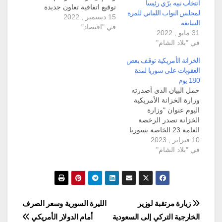
انتخاب نبيه برّي رئيساً
توقيع اتفاقية تعاون جديدة
لمجلس النواب اللبناني للمرة
15 ديسمبر , 2022
بين البلدين. ووقع كل من
السابعة
في "اقتصاد"
رئيس مجلس الشورى
31 مايو , 2022
القطري حسن بن عبد الله
في "بلاد الشام"
الغام، ورئيس مجلس
النواب المصري،
الخزانة الأمريكية توقف بعض
بروتوكول تعاون بين
العقوبات على سوريا لمدة
المجلسين. وشملت
180 يوم
اتفاقية التعاون الجديدة
حمل البيان الذي أصدرته
على أطر وآليات تعاون…
وزارة الخزانة الأمريكية
اليوم عنوان "وزارة
الخزانة تصدر الرخصة
العامة 23 الخاصة بسوريا
10 فبراير , 2023
للمساعدة في جهود الإغاثة
في "بلاد الشام"
من كارثة الزلزال". نص
بيان الخزانة: قام مكتب
مراقبة الأصول الأجنبية
التابع لوزارة الخزانة
بإصدار الرخصة العامة 23
الخاصة بسوريا اليوم،
تصفّح
زيارة مرتقبة لوزير
الليرة السورية وسعر الصرف
وهي رخصة تسمح بـ180
الخارجية التركي إلى السعودية
أمام الدولار الأمريكي
يوما من كافة العمليات…