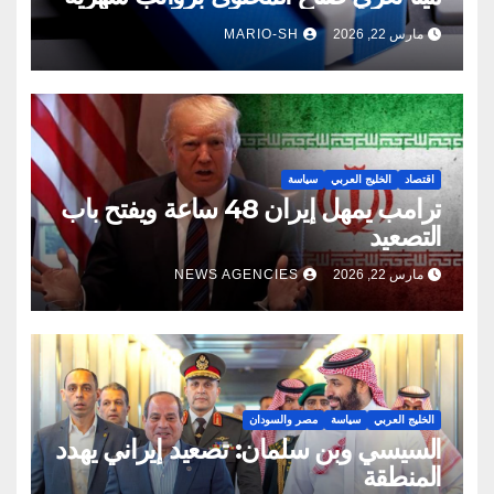
مارس 22, 2026
MARIO-SH
اقتصاد
الخليج العربي
سياسة
ترامب يمهل إيران 48 ساعة ويفتح باب
التصعيد
مارس 22, 2026
NEWS AGENCIES
الخليج العربي
سياسة
مصر والسودان
السيسي وبن سلمان: تصعيد إيراني يهدد
المنطقة