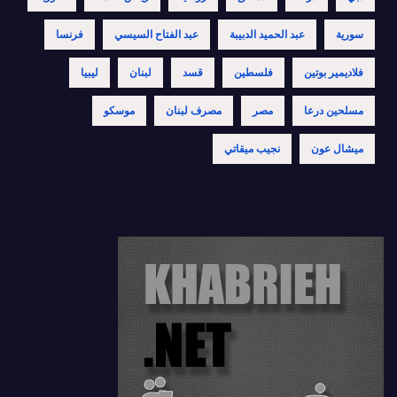
سورية
عبد الحميد الدبيبة
عبد الفتاح السيسي
فرنسا
فلاديمير بوتين
فلسطين
قسد
لبنان
ليبيا
مسلحين درعا
مصر
مصرف لبنان
موسكو
ميشال عون
نجيب ميقاتي