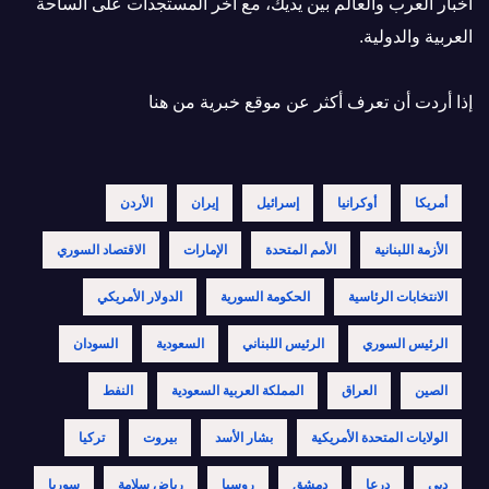
أخبار العرب والعالم بين يديك، مع آخر المستجدات على الساحة
العربية والدولية.
إذا أردت أن تعرف أكثر عن موقع خبرية
من هنا
أمريكا
أوكرانيا
إسرائيل
إيران
الأردن
الأزمة اللبنانية
الأمم المتحدة
الإمارات
الاقتصاد السوري
الانتخابات الرئاسية
الحكومة السورية
الدولار الأمريكي
الرئيس السوري
الرئيس اللبناني
السعودية
السودان
الصين
العراق
المملكة العربية السعودية
النفط
الولايات المتحدة الأمريكية
بشار الأسد
بيروت
تركيا
دبي
درعا
دمشق
روسيا
رياض سلامة
سوريا