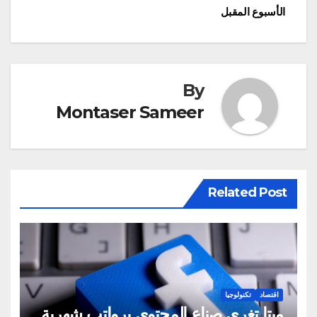
المقالات
الأسبوع المقبل
By
Montaser Sameer
Related Post
اقتصاد
تكنولوجيا
ميتا تغري صناع المحتوى برواتب شهرية