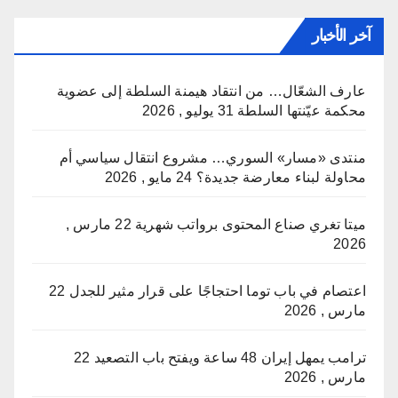
آخر الأخبار
عارف الشعّال… من انتقاد هيمنة السلطة إلى عضوية
محكمة عيّنتها السلطة
31 يوليو , 2026
منتدى «مسار» السوري… مشروع انتقال سياسي أم
محاولة لبناء معارضة جديدة؟
24 مايو , 2026
ميتا تغري صناع المحتوى برواتب شهرية
22 مارس ,
2026
اعتصام في باب توما احتجاجًا على قرار مثير للجدل
22
مارس , 2026
ترامب يمهل إيران 48 ساعة ويفتح باب التصعيد
22
مارس , 2026