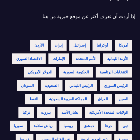
إذا أردت أن تعرف أكثر عن موقع خبرية
من هنا
أمريكا
أوكرانيا
إسرائيل
إيران
الأردن
الأزمة اللبنانية
الأمم المتحدة
الإمارات
الاقتصاد السوري
الانتخابات الرئاسية
الحكومة السورية
الدولار الأمريكي
الرئيس السوري
الرئيس اللبناني
السعودية
السودان
الصين
العراق
المملكة العربية السعودية
النفط
الولايات المتحدة الأمريكية
بشار الأسد
بيروت
تركيا
دبي
درعا
دمشق
روسيا
رياض سلامة
سوريا
سورية
عبد الحميد الدبيبة
عبد الفتاح السيسي
فرنسا