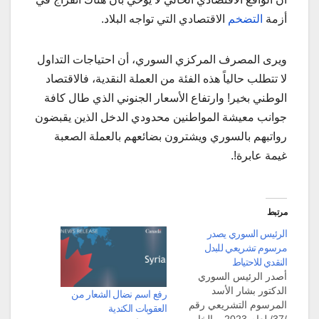
أزمة
التضخم
الاقتصادي التي تواجه البلاد.
ويرى المصرف المركزي السوري، أن احتياجات التداول
لا تتطلب حالياً هذه الفئة من العملة النقدية، فالاقتصاد
الوطني بخير! وارتفاع الأسعار الجنوني الذي طال كافة
جوانب معيشة المواطنين محدودي الدخل الذين يقبضون
رواتبهم بالسوري ويشترون بضائعهم بالعملة الصعبة
غيمة عابرة!.
مرتبط
الرئيس السوري يصدر
مرسوم تشريعي للبدل
النقدي للاحتياط
أصدر الرئيس السوري
الدكتور بشار الأسد
رفع اسم نضال الشعار من
المرسوم التشريعي رقم
العقوبات الكندية
/37/ لعام 2023، والخاص