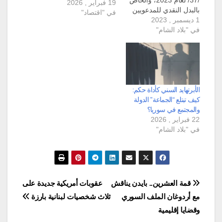
19 فبراير , 2026
بالبدل النقدي للمدعويين
في "اقتصاد"
1 ديسمبر , 2023
إلى الخدمة الاحتياطية
في "بلاد الشام"
العسكرية. ويجيز
المرسوم التشريعي رقم
/37/ لمن يرغب من
المكلفين المدعوين إلى
الخدمة الاحتياطية الذين
بلغوا (سن الأربعين من
عمرهم) ولم يلتحقوا بعد،
الأبرتهايد السني كأداة حكم:
دفعَ بدل نقدي كبديل عن
كيف تبتلع “الجماعة” الدولة
الواجب القانوني في…
والمجتمع في سوريا؟
22 فبراير , 2026
في "بلاد الشام"
تصفّح
قمة العشرين.. بايدن يناقش
عقوبات أمريكية جديدة على
مع أردوغان الملف السوري
ثلاث شخصيات لبنانية بارزة
المقالات
وقضايا إقليمية