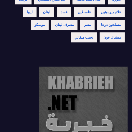
فلاديمير بوتين
فلسطين
قسد
لبنان
ليبيا
مسلحين درعا
مصر
مصرف لبنان
موسكو
ميشال عون
نجيب ميقاتي