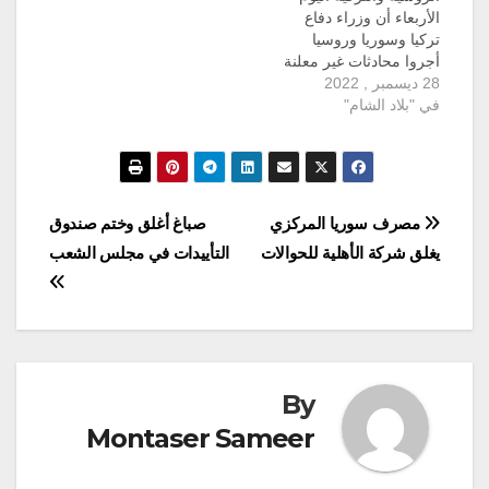
موسكو لم تعد تعتبر جنيف
الأربعاء أن وزراء دفاع
مكانا مناسبا للمحادثات…
تركيا وسوريا وروسيا
أجروا محادثات غير معلنة
28 ديسمبر , 2022
مسبقاً في موسكو. ويعتبر
في "بلاد الشام"
هذا الاجتماع الأول بين
وزيري الدفاع السوري
والتركمي منذ اندلاع
الأزمة في سوريا منذ 11
عام. وفي بيان لوزارة
الدفاع التركية: إن رؤساء
تصفّح
مصرف سوريا المركزي
صباغ أغلق وختم صندوق
المخابرات السورية
يغلق شركة الأهلية للحوالات
التأييدات في مجلس الشعب
والتركية والروسية أيضاً…
المقالات
By
Montaser Sameer