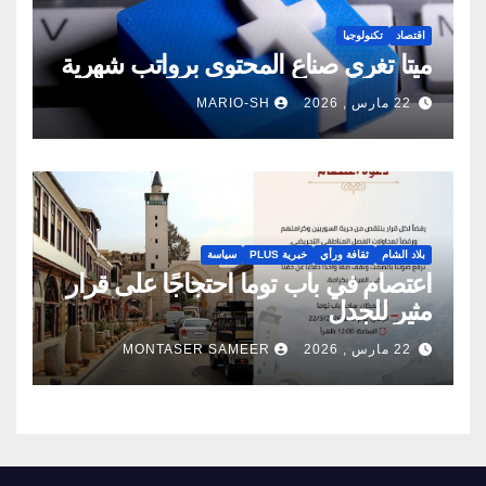
اقتصاد
تكنولوجيا
ميتا تغري صناع المحتوى برواتب شهرية
22 مارس , 2026
MARIO-SH
بلاد الشام
ثقافة ورأي
خبرية PLUS
سياسة
اعتصام في باب توما احتجاجًا على قرار
مثير للجدل
22 مارس , 2026
MONTASER SAMEER