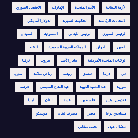
الأزمة اللبنانية
الأمم المتحدة
الإمارات
الاقتصاد السوري
الانتخابات الرئاسية
الحكومة السورية
الدولار الأمريكي
الرئيس السوري
الرئيس اللبناني
السعودية
السودان
الصين
العراق
المملكة العربية السعودية
النفط
الولايات المتحدة الأمريكية
بشار الأسد
بيروت
تركيا
دبي
درعا
دمشق
روسيا
رياض سلامة
سوريا
سورية
عبد الحميد الدبيبة
عبد الفتاح السيسي
فرنسا
فلاديمير بوتين
فلسطين
قسد
لبنان
ليبيا
مسلحين درعا
مصر
مصرف لبنان
موسكو
ميشال عون
نجيب ميقاتي