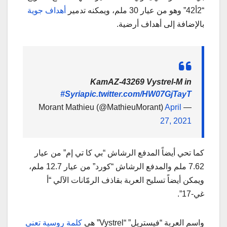
“2أ42” وهو من عيار 30 ملم، ويمكنه تدمير
أهداف جوية
بالإضافة إلى أهداف أرضية.
KamAZ-43269 Vystrel-M in
#Syria
pic.twitter.com/HW07GjTayT
April
— Morant Mathieu (@MathieuMorant)
27, 2021
كما تحي أيضاً المدفع الرشاش “بي كا تي إم” من عيار
7.62 ملم والمدفع الرشاش “كورد” من عيار 12.7 ملم،
ويمكن أيضاً تسليح العربة بقاذف الرمّانات الآلي “أ
غي-17”.
واسم العربة “فيستريل” “Vystrel” هي
كلمة روسية تعني