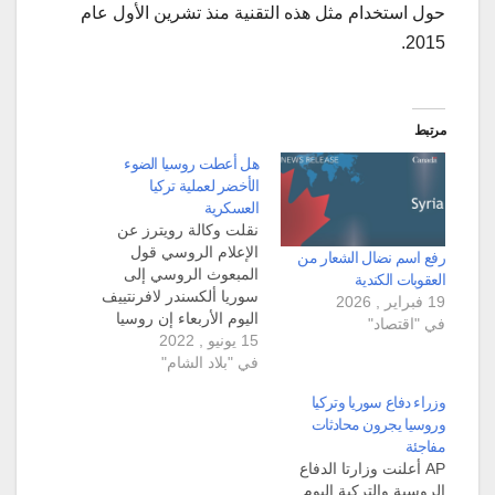
حول استخدام مثل هذه التقنية منذ تشرين الأول عام
2015.
مرتبط
هل أعطت روسيا الضوء
الأخضر لعملية تركيا
العسكرية
نقلت وكالة رويترز عن
الإعلام الروسي قول
رفع اسم نضال الشعار من
المبعوث الروسي إلى
العقوبات الكندية
سوريا ألكسندر لافرنتييف
19 فبراير , 2026
اليوم الأربعاء إن روسيا
في "اقتصاد"
15 يونيو , 2022
تعتبر "عملية تركيا
في "بلاد الشام"
العسكرية" التي من
المحتمل حصولها في
وزراء دفاع سوريا وتركيا
سوريا "عملا غير حكيم"
وروسيا يجرون محادثات
لأنها قد تتسبب في تصعيد
مفاجئة
الوضع وزعزعة الاستقرار.
AP أعلنت وزارتا الدفاع
وقال المبعوث الروسي إن
الروسية والتركية اليوم