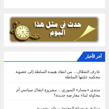
آخر الأخبار
عارف الشعّال… من انتقاد هيمنة السلطة إلى عضوية
محكمة عيّنتها السلطة
منتدى «مسار» السوري… مشروع انتقال سياسي أم
محاولة لبناء معارضة جديدة؟
ميتا تغري صناع المحتوى برواتب شهرية