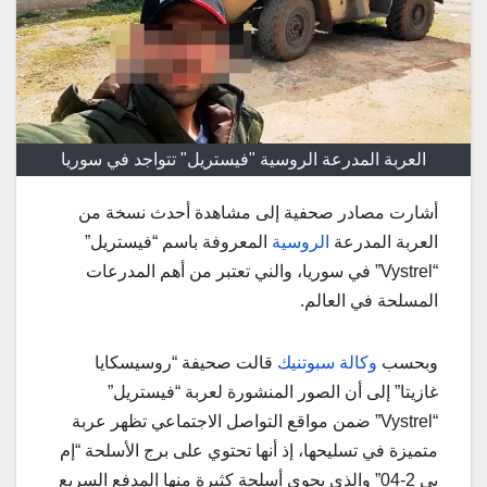
العربة المدرعة الروسية "فيستريل" تتواجد في سوريا
أشارت مصادر صحفية إلى مشاهدة أحدث نسخة من
العربة المدرعة
الروسية
المعروفة باسم “فيستريل”
“Vystrel” في سوريا، والني تعتبر من أهم المدرعات
المسلحة في العالم.
وبحسب
وكالة سبوتنيك
قالت صحيفة “روسيسكايا
غازيتا” إلى أن الصور المنشورة لعربة “فيستريل”
“Vystrel” ضمن مواقع التواصل الاجتماعي تظهر عربة
متميزة في تسليحها، إذ أنها تحتوي على برج الأسلحة “إم
بي 2-04” والذي يحوي أسلحة كثيرة منها المدفع السريع