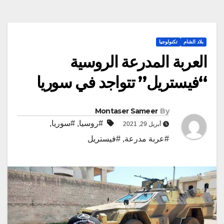
بلاد الشام
تكنولوجيا
العربة المدرعة الروسية
“فيستريل” تتواجد في سوريا
Montaser Sameer
By
#روسيا
,
#سوريا
,
أبريل 29, 2021
#عربة مدرعة
,
#فيستريل