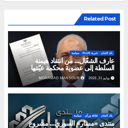
Related Post
بلاد الشام
خبرية PLUS
سياسة
عارف الشعّال… من انتقاد هيمنة
السلطة إلى عضوية محكمة عيّنتها
السلطة
يوليو 31, 2026
MOHAMAD MANSOUR
بلاد الشام
ثقافة ورأي
سياسة
منتدى «مسار» السوري… مشروع