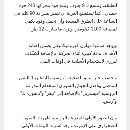
الطلقة، وتتسع لـ 9 جنود ، وتبلغ قوة محركها 240 قوة
حصان ، كما تستطيع العربة أن تسير بسرعة 90 كلم في
الساعة على الطرق المعبدة وأن تحمل وقود يكفي
لمسافة 1100 كيلومتر، وتزن ما يقارب 12 طن.
ويوجد ضمنها موازن كهروميكانيكي يضمن إصابة
الأهداف بدقة كبيرة أثناء الحركة، بالإضافة لكشّاف
ليزري لاستخدام الأسلحة في أوقات الليل.
وبحسب خبر سابق لصحيفة “روسيسكايا غازيتا” الشهر
الماضي يواصل الجيش السوري استخدام المدرعة
الروسية “فيستريل” بالإضافة إلى “تيغر” و”تايفون- ك”
و”ريس.
وأن الصور الأولى للمدرعة الروسية ظهرت بالتمويه
الصحراوي على الإنترنت، وقد نُشرت البيانات الأولى