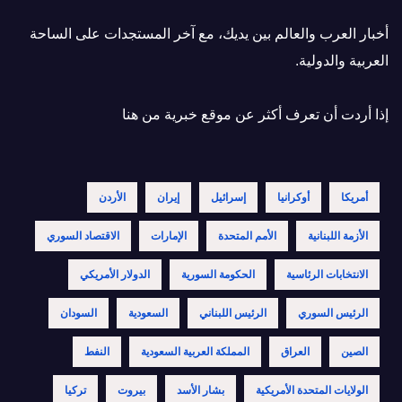
أخبار العرب والعالم بين يديك، مع آخر المستجدات على الساحة
العربية والدولية.
إذا أردت أن تعرف أكثر عن موقع خبرية
من هنا
أمريكا
أوكرانيا
إسرائيل
إيران
الأردن
الأزمة اللبنانية
الأمم المتحدة
الإمارات
الاقتصاد السوري
الانتخابات الرئاسية
الحكومة السورية
الدولار الأمريكي
الرئيس السوري
الرئيس اللبناني
السعودية
السودان
الصين
العراق
المملكة العربية السعودية
النفط
الولايات المتحدة الأمريكية
بشار الأسد
بيروت
تركيا