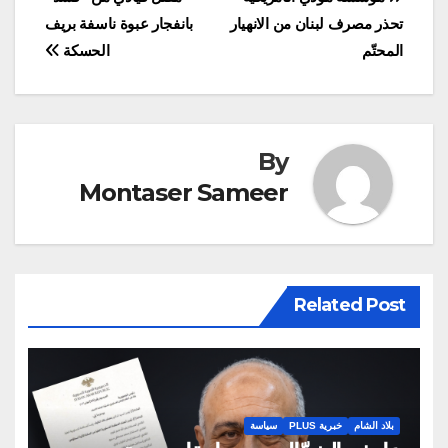
تصفّح
التي زرعت بالبذار
تحذر مصرف لبنان من الانهيار
بانفجار عبوة ناسفة بريف
الفاسدة (البذار الأميركية)
المقالات
هي معروفة والمزارعون
المحتّم
الحسكة
الذين…
By
Montaser Sameer
Related Post
بلاد الشام
خبرية PLUS
سياسة