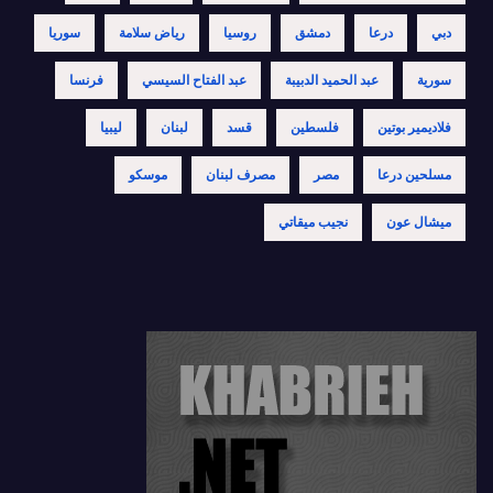
دبي
درعا
دمشق
روسيا
رياض سلامة
سوريا
سورية
عبد الحميد الدبيبة
عبد الفتاح السيسي
فرنسا
فلاديمير بوتين
فلسطين
قسد
لبنان
ليبيا
مسلحين درعا
مصر
مصرف لبنان
موسكو
ميشال عون
نجيب ميقاتي