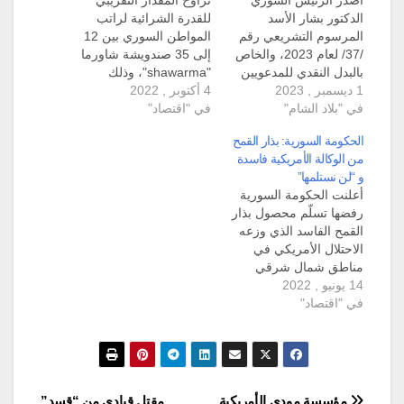
الدكتور بشار الأسد
للقدرة الشرائية لراتب
المرسوم التشريعي رقم
المواطن السوري بين 12
/37/ لعام 2023، والخاص
إلى 35 صندويشة شاورما
بالبدل النقدي للمدعويين
"shawarma"، وذلك
1 ديسمبر , 2023
إلى الخدمة الاحتياطية
4 أكتوبر , 2022
بحسب السؤال الذي نشره
في "بلاد الشام"
العسكرية. ويجيز
في "اقتصاد"
الدكتور مهند ملك عبر
المرسوم التشريعي رقم
صفحته في فيسبوك.
الحكومة السورية: بذار القمح
/37/ لمن يرغب من
وتسائل الدكتور مهند مالك
من الوكالة الأمريكية فاسدة
المكلفين المدعوين إلى
الباحث المساعد في
و “لن نستلمها”
الخدمة الاحتياطية الذين
جامعة كامبريدج ومؤسس
أعلنت الحكومة السورية
بلغوا (سن الأربعين من
"الباحثون السوريون" عبر
رفضها تسلّم محصول بذار
عمرهم) ولم يلتحقوا بعد،
منصة فيسبوك: "كم
القمح الفاسد الذي وزعه
دفعَ بدل نقدي كبديل عن
صندويشة شاورما الراتب
الاحتلال الأمريكي في
الواجب القانوني في…
الوسطي بعد الضرائب
مناطق شمال شرقي
بمدينتك…
14 يونيو , 2022
سوريا عبر "الوكالة
في "اقتصاد"
الأميركية للتنمية الدولية
USAID". وصرّح وزير
الزراعة، حسان قطنا،
لصحيفة الوطن يوم الأحد،
إن "الأقماح المسوقة من
مناطق خارج السيطرة
مؤسسة مودي الأمريكية
مقتل قيادي من “قسد”