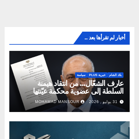
أخبار لم تقرأها بعد ..
بلاد الشام
خبرية PLUS
سياسة
عارف الشعّال… من انتقاد هيمنة
السلطة إلى عضوية محكمة عيّنتها
السلطة
31 يوليو , 2026
MOHAMAD MANSOUR