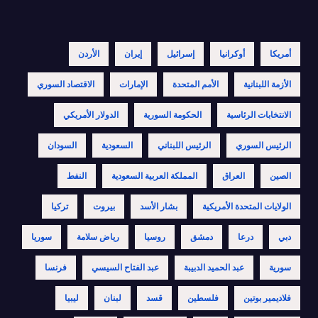
أمريكا
أوكرانيا
إسرائيل
إيران
الأردن
الأزمة اللبنانية
الأمم المتحدة
الإمارات
الاقتصاد السوري
الانتخابات الرئاسية
الحكومة السورية
الدولار الأمريكي
الرئيس السوري
الرئيس اللبناني
السعودية
السودان
الصين
العراق
المملكة العربية السعودية
النفط
الولايات المتحدة الأمريكية
بشار الأسد
بيروت
تركيا
دبي
درعا
دمشق
روسيا
رياض سلامة
سوريا
سورية
عبد الحميد الدبيبة
عبد الفتاح السيسي
فرنسا
فلاديمير بوتين
فلسطين
قسد
لبنان
ليبيا