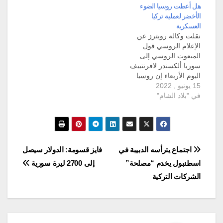
هل أعطت روسيا الضوء
والتركمي منذ اندلاع
الأخضر لعملية تركيا
الأزمة في سوريا منذ 11
العسكرية
عام. وفي بيان لوزارة
نقلت وكالة رويترز عن
الدفاع التركية: إن رؤساء
الإعلام الروسي قول
المخابرات السورية
المبعوث الروسي إلى
والتركية والروسية أيضاً…
سوريا ألكسندر لافرنتييف
اليوم الأربعاء إن روسيا
15 يونيو , 2022
تعتبر "عملية تركيا
في "بلاد الشام"
العسكرية" التي من
المحتمل حصولها في
سوريا "عملا غير حكيم"
لأنها قد تتسبب في تصعيد
الوضع وزعزعة الاستقرار.
وقال المبعوث الروسي إن
تصفّح
اجتماع يترأسه الدبيبة في
فايز قسومة: الدولار سيصل
موسكو لم تعد تعتبر جنيف
اسطنبول يخدم “مصلحة”
إلى 2700 ليرة سورية
مكانا مناسبا للمحادثات…
المقالات
الشركات التركية