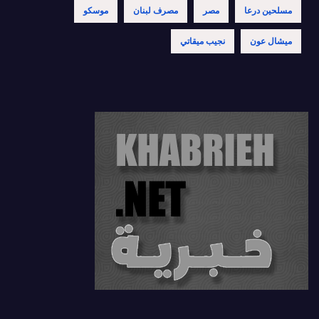
مسلحين درعا
مصر
مصرف لبنان
موسكو
ميشال عون
نجيب ميقاتي