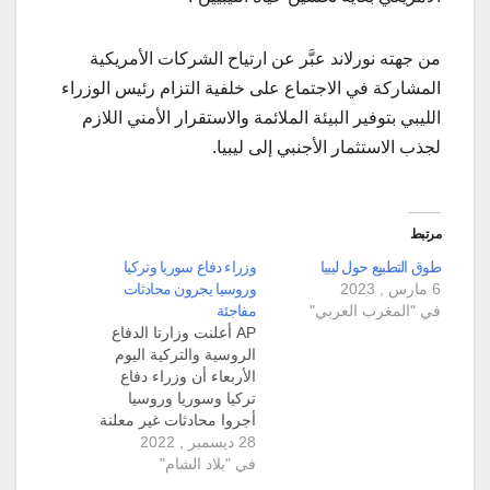
من جهته نورلاند عبَّر عن ارتياح الشركات الأمريكية
المشاركة في الاجتماع على خلفية التزام رئيس الوزراء
الليبي بتوفير البيئة الملائمة والاستقرار الأمني اللازم
لجذب الاستثمار الأجنبي إلى ليبيا.
مرتبط
طوق التطبيع حول ليبيا
وزراء دفاع سوريا وتركيا
6 مارس , 2023
وروسيا يجرون محادثات
في "المغرب العربي"
مفاجئة
AP أعلنت وزارتا الدفاع
الروسية والتركية اليوم
الأربعاء أن وزراء دفاع
تركيا وسوريا وروسيا
أجروا محادثات غير معلنة
28 ديسمبر , 2022
مسبقاً في موسكو. ويعتبر
في "بلاد الشام"
هذا الاجتماع الأول بين
وزيري الدفاع السوري