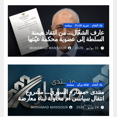
بلاد الشام
خبرية PLUS
سياسة
عارف الشعّال… من انتقاد هيمنة
السلطة إلى عضوية محكمة عيّنتها
السلطة
31 يوليو , 2026
MOHAMAD MANSOUR
بلاد الشام
ثقافة ورأي
سياسة
منتدى «مسار» السوري… مشروع
انتقال سياسي أم محاولة لبناء معارضة
جديدة؟
24 مايو , 2026
MOHAMAD MANSOUR