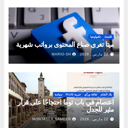
اقتصاد
تكنولوجيا
ميتا تغري صناع المحتوى برواتب شهرية
22 مارس , 2026
MARIO-SH
بلاد الشام
ثقافة ورأي
خبرية PLUS
سياسة
اعتصام في باب توما احتجاجًا على قرار
مثير للجدل
22 مارس , 2026
MONTASER SAMEER