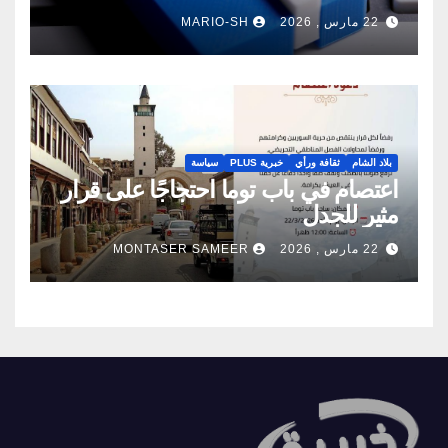
22 مارس , 2026
MARIO-SH
بلاد الشام
ثقافة ورأي
خبرية PLUS
سياسة
اعتصام في باب توما احتجاجًا على قرار
مثير للجدل
22 مارس , 2026
MONTASER SAMEER