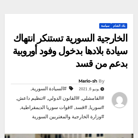
بلاد الشام
سياسة
الخارجية السورية تستنكر انتهاك
سيادة بلادها بدخول وفود أوروبية
بدعم من قسد
Mario-sh
By
#السيادة السورية
,
يونيو 6, 2021
#القامشلي
,
#القانون الدولي
,
#تنظيم داعش
,
#سوريا
,
#قسد
,
#قوات سوريا الديمقراطية
,
#وزارة الخارجية والمغتربين السورية