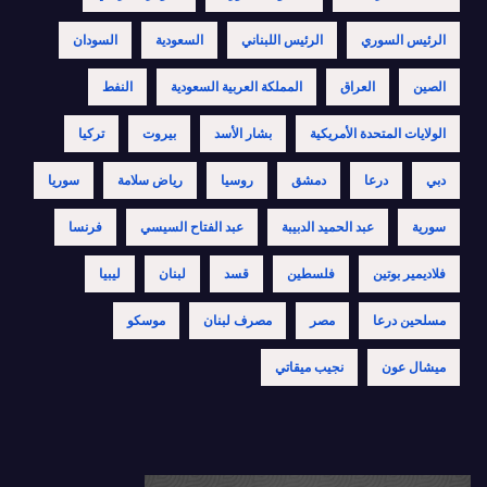
الرئيس السوري
الرئيس اللبناني
السعودية
السودان
الصين
العراق
المملكة العربية السعودية
النفط
الولايات المتحدة الأمريكية
بشار الأسد
بيروت
تركيا
دبي
درعا
دمشق
روسيا
رياض سلامة
سوريا
سورية
عبد الحميد الدبيبة
عبد الفتاح السيسي
فرنسا
فلاديمير بوتين
فلسطين
قسد
لبنان
ليبيا
مسلحين درعا
مصر
مصرف لبنان
موسكو
ميشال عون
نجيب ميقاتي