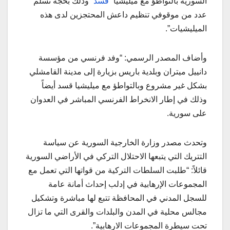
السورية بالتواطؤ مع ميليشيا “
قسد
” وذلك بحجة تسلم
عدد من موقوفي تنظيم داعش المحتجزين لدى هذه
الميليشيات”.
وأضاف المصدر الرسمي: “وفد فرنسي من مؤسسة
دانييل ميتران وبلدية باريس بزيارة إلى مدينة القامشلي
بشكل غير مشروع وبالتواطؤ مع ميليشيا قسد أيضاً
وذلك في إطار الانخراط الفرنسي المباشر في العدوان
على سورية.
وتحدث مصدر وزارة الخارجية السورية عن سياسة
التتريك التي يتبعها الاحتلال التركي في الأراضي السورية
قائلاً: “طلبت السلطات التركية من قواتها التي تعمل مع
المجموعات الإرهابية في إدلب إحداث أمانة عامة
للسجل المدني في المحافظة تتبع لها مباشرة وتشكيل
مجالس محلية في المدن والبلدات والقرى التي ما تزال
تحت سيطرة المجموعات الارهابية”.