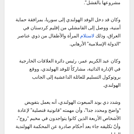
مشروعها بالفشل”.
وكان قد دخل الوفد الهولندي إلى سوريا، بمرافقة حماية
أمنية، ووصل إلى القامشلي من إقليم كردستان في
العراق، وذلك
لاستلام
المرأة والأطفال من ذوي عناصر
“الدولة الإسلامية” الأرهابي.
وكان عبد الكريم عمر، رئيس دائرة العلاقات الخارجية
في الإدارة الذاتية، مشاركاً للوفد الهولندي، ووقع
بروتوكول التسليم للعائلة الداعشية إلى الجانب
الهولندي.
وشدد دي بوند المبعوث الهولندي، أنه يعمل بتفويض
“واضح ومحدد جدا”، وأن مهمته “قانونية قنصلية” لإعادة
الأشخاص الأربعة الذين كانوا يتواجدون في مخيم “روج”،
وأنّ تكليفه جاء بعد أحكام صادرة عن المحكمة الهولندية