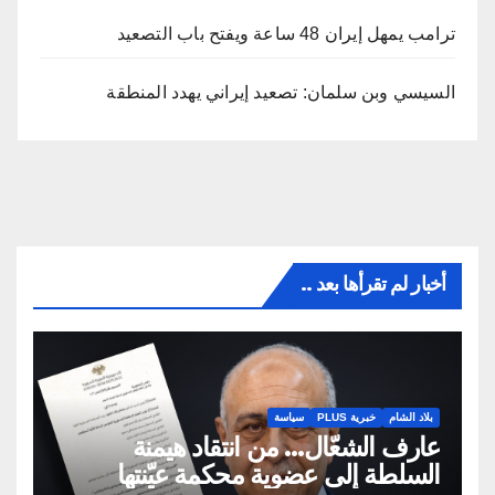
ترامب يمهل إيران 48 ساعة ويفتح باب التصعيد
السيسي وبن سلمان: تصعيد إيراني يهدد المنطقة
أخبار لم تقرأها بعد ..
بلاد الشام
خبرية PLUS
سياسة
عارف الشعّال… من انتقاد هيمنة
السلطة إلى عضوية محكمة عيّنتها