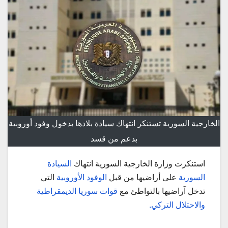
الخارجية السورية تستنكر انتهاك سيادة بلادها بدخول وفود أوروبية
بدعم من قسد
استنكرت وزارة الخارجية السورية انتهاك
السيادة
السورية
على أراضيها من قبل
الوفود الأوروبية
التي
تدخل آراضيها بالتواطئ مع
قوات سوريا الديمقراطية
والاحتلال التركي.