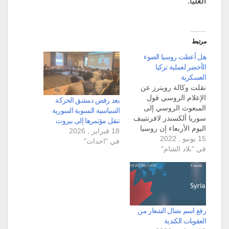
العليا.
مرتبط
هل أعطت روسيا الضوء
الأخضر لعملية تركيا
العسكرية
نقلت وكالة رويترز عن
الإعلام الروسي قول
بعد رفض دمشق الحركة
المبعوث الروسي إلى
السياسية النسوية السورية
سوريا ألكسندر لافرنتييف
تنقل مؤتمرها إلى بيروت
اليوم الأربعاء إن روسيا
18 فبراير , 2026
15 يونيو , 2022
تعتبر "عملية تركيا
في "احداث"
في "بلاد الشام"
العسكرية" التي من
المحتمل حصولها في
سوريا "عملا غير حكيم"
لأنها قد تتسبب في تصعيد
الوضع وزعزعة الاستقرار.
وقال المبعوث الروسي إن
موسكو لم تعد تعتبر جنيف
رفع اسم نضال الشعار من
مكانا مناسبا للمحادثات…
العقوبات الكندية