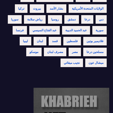
الولايات المتحدة الأمريكية
بشار الأسد
بيروت
تركيا
دبي
درعا
دمشق
روسيا
رياض سلامة
سوريا
سورية
عبد الحميد الدبيبة
عبد الفتاح السيسي
فرنسا
فلاديمير بوتين
فلسطين
قسد
لبنان
ليبيا
مسلحين درعا
مصر
مصرف لبنان
موسكو
ميشال عون
نجيب ميقاتي