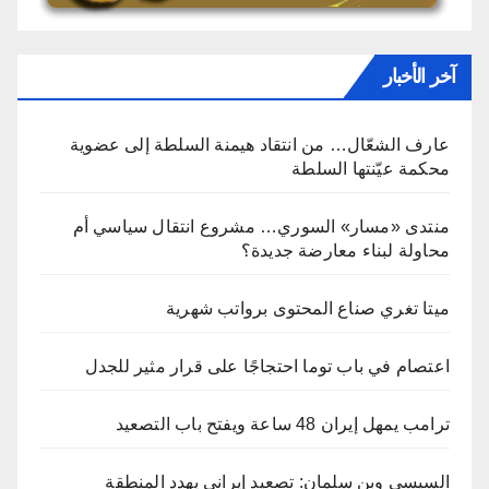
آخر الأخبار
عارف الشعّال… من انتقاد هيمنة السلطة إلى عضوية
محكمة عيّنتها السلطة
منتدى «مسار» السوري… مشروع انتقال سياسي أم
محاولة لبناء معارضة جديدة؟
ميتا تغري صناع المحتوى برواتب شهرية
اعتصام في باب توما احتجاجًا على قرار مثير للجدل
ترامب يمهل إيران 48 ساعة ويفتح باب التصعيد
السيسي وبن سلمان: تصعيد إيراني يهدد المنطقة