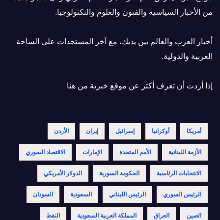
من الأخبار السياسية والفنون والعلوم والتكنولوجيا.
أخبار العرب والعالم بين يديك، مع آخر المستجدات على الساحة
العربية والدولية.
إذا أردت أن تعرف أكثر عن موقع خبرية
من هنا
أمريكا
أوكرانيا
إسرائيل
إيران
الأردن
الأزمة اللبنانية
الأمم المتحدة
الإمارات
الاقتصاد السوري
الانتخابات الرئاسية
الحكومة السورية
الدولار الأمريكي
الرئيس السوري
الرئيس اللبناني
السعودية
السودان
الصين
العراق
المملكة العربية السعودية
النفط