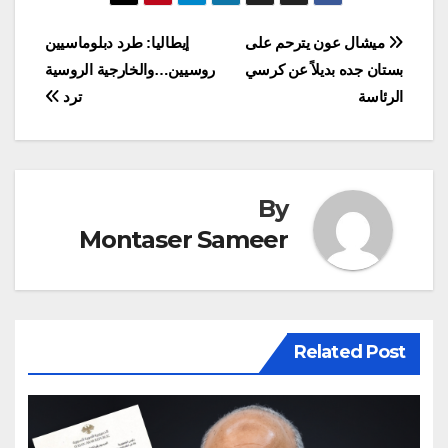
إن "الأقماح المسوقة من
مناطق خارج السيطرة
تصفّح
ميشال عون يترحم على
إيطاليا: طرد دبلوماسيين
التي زرعت بالبذار
بستان جده بديلاً عن كرسي
روسيين…والخارجية الروسية
الفاسدة (البذار الأميركية)
المقالات
هي معروفة والمزارعون
الرئاسة
ترد
الذين…
By
Montaser Sameer
Related Post