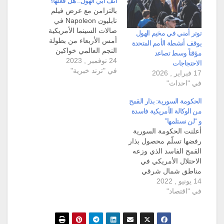
أنف أبي الهول.. هل فعلها؟
بالتزامن مع عرض فيلم
نابليون Napoleon في
صالات السينما الأمريكية
توتر أمني في مخيم الهول
أمس الأربعاء من بطولة
يوقف أنشطة الأمم المتحدة
النجم العالمي خواكين
مؤقتاً وسط تصاعد
24 نوفمبر , 2023
فينيكس، عاد الجدل من
الاحتجاجات
في "ترند خبرية"
جديد حول مشهد
17 فبراير , 2026
استهداف الأهرامات.
في "احداث"
وانتقد أحد المؤرخين
المخرج "ريدلي سكوت"
الحكومة السورية: بذار القمح
بسبب مشهد قصف
من الوكالة الأمريكية فاسدة
الأهرامات بالمدافع في
و “لن نستلمها”
فيلمه الجديد "نابليون"،
أعلنت الحكومة السورية
والكثير حتى قصة شعر
رفضها تسلّم محصول بذار
الملكة ماري أنطوانيت
القمح الفاسد الذي وزعه
لحظة إعدامها.…
الاحتلال الأمريكي في
مناطق شمال شرقي
14 يونيو , 2022
سوريا عبر "الوكالة
في "اقتصاد"
الأميركية للتنمية الدولية
USAID". وصرّح وزير
الزراعة، حسان قطنا،
لصحيفة الوطن يوم الأحد،