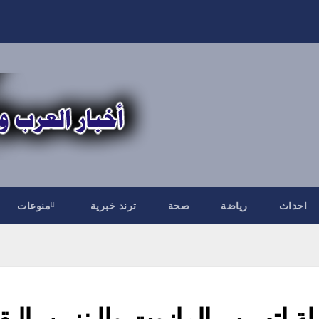
احداث
رياضة
صحة
ترند خبرية
منوعات
ة لتهريب المازوت والبنزين بالبق