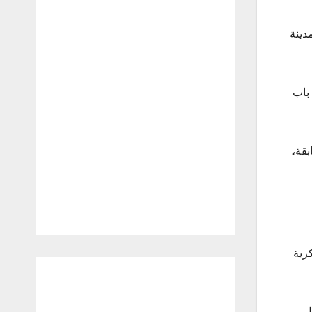
في مدينة
على 5 مسلحين بمنطقة باب
بقة،
سكرية
ل