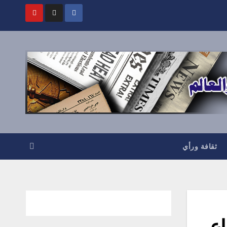
ثقافة ورأي
اع