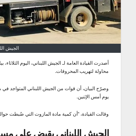
الجيش الل
أصدرت القيادة العامة لـ الجيش اللبناني، اليوم الثلاثاء
محاولة لتهريب المحروقات.
وصرّح البيان، أن قوات من الجيش اللبناني المتواجد في 
يوم أمس الإثنين.
وقالت القيادة، “أن كمية مادة المازوت التي ضُبطت حوالي 18.300 ليتر، وحوالي 4200 ليتر من مادة البنزين”، 
الجيش اللبناني يقبض على م