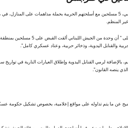
ضبطت قوات الجيش اللبناني، يوم الخميس 27 أيار الماضي، 5 مسلحين مع أسلحتهم الحربية بحملة مداهمات على المنازل، 
غير المنظم.
وأصدرت القيادة العامة للجيش، مساء اليوم، بيان ينص على ” أن وحدة من الجيش اللبناني ألقت القبض 
ربية والقنابل اليدوية، وذخائر حربية، وعتاد عسكري كامل”.
م، بالإضافة لرمي القنابل اليدوية وإطلاق العيارات النارية في تواريخ سا
لذي ينصه القانون”.
ني بياناً، 30 أيار الماضي، للتوضيح عن ما يتم تداوله على مواقع إعلامية، بخصوص تشكيل حكومة ع
 “الإدلاء بمعلومات زعم فيها أن إحدى الدول طلبت من قائد الجيش تشكي