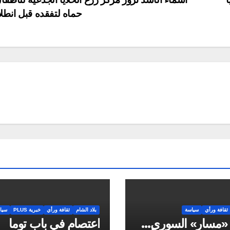
حماه لتفقده قبل انطل
ثقافة ورأي
سياسة
بلاد الشام
ثقافة ورأي
خبرية PLUS
سيا
 «مسار» السوري…
اعتصام في باب توما