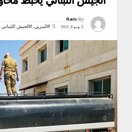
R.aro
By
#البنزين
,
#الجيش اللبناني
,
يونيو 8, 2021