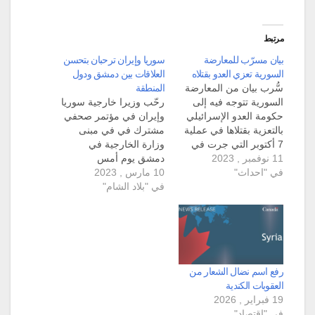
مرتبط
بيان مسرّب للمعارضة
سوريا وإيران ترحبان بتحسن
السورية تعزي العدو بقتلاه
العلاقات بين دمشق ودول
سُّرب بيان من المعارضة
المنطقة
السورية تتوجه فيه إلى
رحّب وزيرا خارجية سوريا
حكومة العدو الإسرائيلي
وإيران في مؤتمر صحفي
بالتعزية بقتلاها في عملية
مشترك في في مبنى
7 أكتوبر التي جرت في
وزارة الخارجية في
11 نوفمبر , 2023
غلاف غزة، ومطالبة
دمشق يوم أمس
في "احداث"
بضرب سوريا وإيران. نشر
10 مارس , 2023
الخميس، بتحسن العلاقات
صحافي استقصائي
في "بلاد الشام"
الدبلوماسية بين دمشق
مستقل صورة عن بيان
ودول المنطقة. وأكّد
مسرّب موجه إلى إيريت
الدكتور فيصل المقداد
ليليان سفيرة إسرائيل في
وزير الخارجية والمغتربين
الجمهورية التركية،
في سوريا أن التنسيق بين
وتضمّن البيان تعزية
سورية وإيران متواصل
للحكومة الاسرائيلية
على أعلى المستويات،
رفع اسم نضال الشعار من
بقتلاها، بالإضافة…
ومواقفهما تجاه القضايا
العقوبات الكندية
الدولية والتطورات في…
19 فبراير , 2026
في "اقتصاد"