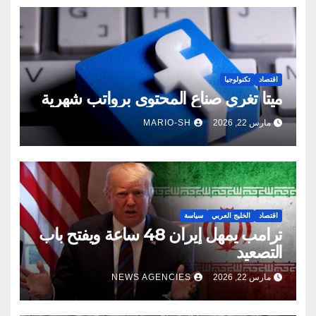
اقتصاد
تكنولوجيا
ميتا تغري صناع المحتوى برواتب شهرية
مارس 22, 2026
MARIO-SH
اقتصاد
الخليج العربي
سياسة
ترامب يمهل إيران 48 ساعة ويفتح باب
التصعيد
مارس 22, 2026
NEWS AGENCIES