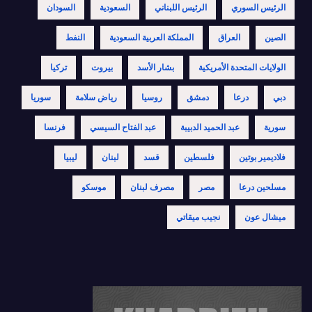
الرئيس السوري
الرئيس اللبناني
السعودية
السودان
الصين
العراق
المملكة العربية السعودية
النفط
الولايات المتحدة الأمريكية
بشار الأسد
بيروت
تركيا
دبي
درعا
دمشق
روسيا
رياض سلامة
سوريا
سورية
عبد الحميد الدبيبة
عبد الفتاح السيسي
فرنسا
فلاديمير بوتين
فلسطين
قسد
لبنان
ليبيا
مسلحين درعا
مصر
مصرف لبنان
موسكو
ميشال عون
نجيب ميقاتي