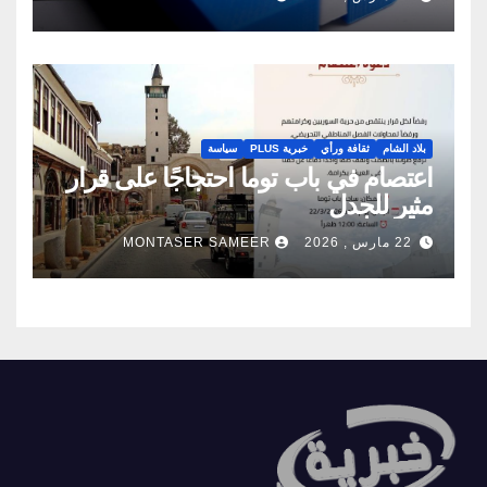
بلاد الشام
ثقافة ورأي
خبرية PLUS
سياسة
اعتصام في باب توما احتجاجًا على قرار
مثير للجدل
22 مارس , 2026
MONTASER SAMEER