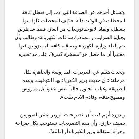
وتسائل أحدهم عن الصدفة التي أدت إلى تعطل كافة
المحطات في الوقت ذاته: «كيف المحطات كلها سوا
بتعطل، ولماذا لايوجد توريدات من الغاز، فقط شاطرين
بجباية الضرايب و مصادرة ساعات الكهرباء» وطالب بأن
يتم إلغاء وزارة الكهرباء ومعاقبة كافة المسؤولين فيها
معتبراً أن ما حصل هو “مسخرة كبيرة”، على حد تعبيره.
وتحدث هيثم عن التبريرات المدروسة والجاهزة لكل
مرحلة: «أن حديث وزير الكهرباء بهذا التوقيت، وبهذه
الطريقه وغياب الحلول حالياً، ليس عفوياً بل مدروس
وممنهج بدقه، وقادم الأيام يثبت».
وبدوره أيهم كتب أن “تصريحات الوزير تبشر السوريين
بصيف حارق، وأن هذه التصريحات تستوجب بكل صراحة
وجرأة استقالة وزير الكهرباء أو إقالته”.