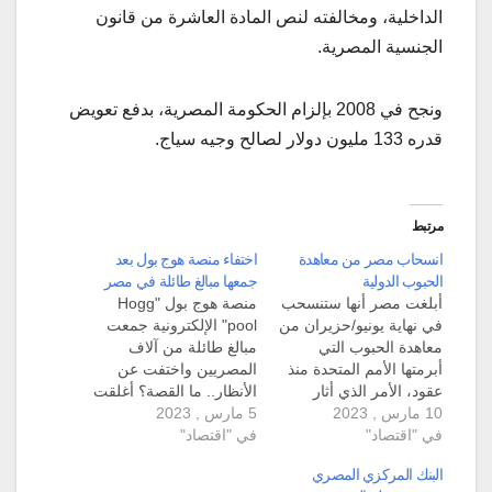
الداخلية، ومخالفته لنص المادة العاشرة من قانون
الجنسية المصرية.
ونجح في 2008 بإلزام الحكومة المصرية، بدفع تعويض
قدره 133 مليون دولار لصالح وجيه سياج.
مرتبط
انسحاب مصر من معاهدة
اختفاء منصة هوج بول بعد
الحبوب الدولية
جمعها مبالغ طائلة في مصر
أبلغت مصر أنها ستنسحب
منصة هوج بول "Hogg
في نهاية يونيو/حزيران من
pool" الإلكترونية جمعت
معاهدة الحبوب التي
مبالغ طائلة من آلاف
أبرمتها الأمم المتحدة منذ
المصريين واختفت عن
عقود، الأمر الذي أثار
الأنظار.. ما القصة؟ أغلقت
10 مارس , 2023
الذعر لبعض الموقعين
5 مارس , 2023
منصة هوج بول " (Hogg
في "اقتصاد"
على الاتفاقية. ويأتي
في "اقتصاد"
pool) للاستثمار والأرباح،
خروج مصر، وهي إحدى
لتفاجئ آلاف المصريين
البنك المركزي المصري
أكبر مستوردي القمح في
من مستخدميها، خاصة بعد