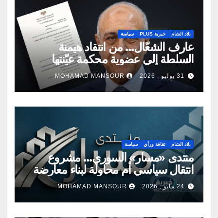
بلاد الشام
خبرية PLUS
سياسة
عارف الشعّال… من انتقاد هيمنة
السلطة إلى عضوية محكمة عيّنتها
السلطة
31 يوليو , 2026
MOHAMAD MANSOUR
بلاد الشام
ثقافة ورأي
سياسة
منتدى «مسار» السوري… مشروع
انتقال سياسي أم محاولة لبناء معارضة
جديدة؟
24 مايو , 2026
MOHAMAD MANSOUR