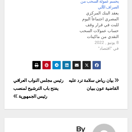
يحسم عمولة السحب من
العالم، من اتفاقية تجارة
فقدان القدرة على
الصراف الآلي
الحبوب متعددة الجنسيات
الوصول إليها،عقب أن
يعقد البنك المركزي
(GTC) ، التي تعزز
استولت على مايقارب 6
المصري اجتماعاً اليوم
شفافية السوق من أجل
مليارات جنيه (195 مليون
للبت في قرار وقف
تعزيز التعاون…
دولار) من أموال…
حساب عمولات السحب
النقدي من ماكينات
8 يونيو , 2022
الصراف الآلي ATM و
في "اقتصاد"
سبع خدمات إلكترونية
تقدم بالمجان. ويأتي
اجتماع البنك المركزي
بحسب مصراوي للمرة
السادسة على التوالي، بعد
الانتهاء من الدراسة وقرب
تصفّح
بيان رياض سلامة ترد عليه
رئيس مجلس النواب العراقي
انتهاء المبادرة. عمولات
القاضية عون ببيان
يفتح باب الترشيح لمنصب
السحب النقدي وكان
المقالات
المركزي المصري قد
رئيس الجمهورية
ألزم…
By