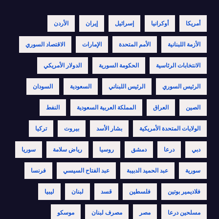
أمريكا
أوكرانيا
إسرائيل
إيران
الأردن
الأزمة اللبنانية
الأمم المتحدة
الإمارات
الاقتصاد السوري
الانتخابات الرئاسية
الحكومة السورية
الدولار الأمريكي
الرئيس السوري
الرئيس اللبناني
السعودية
السودان
الصين
العراق
المملكة العربية السعودية
النفط
الولايات المتحدة الأمريكية
بشار الأسد
بيروت
تركيا
دبي
درعا
دمشق
روسيا
رياض سلامة
سوريا
سورية
عبد الحميد الدبيبة
عبد الفتاح السيسي
فرنسا
فلاديمير بوتين
فلسطين
قسد
لبنان
ليبيا
مسلحين درعا
مصر
مصرف لبنان
موسكو