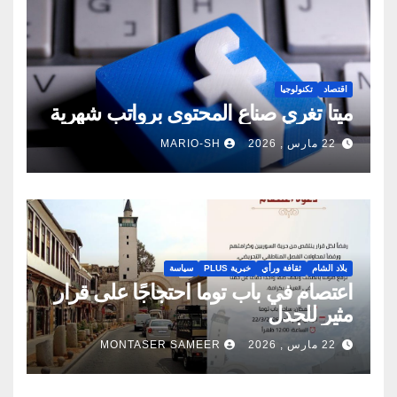
اقتصاد
تكنولوجيا
ميتا تغري صناع المحتوى برواتب شهرية
22 مارس , 2026
MARIO-SH
بلاد الشام
ثقافة ورأي
خبرية PLUS
سياسة
اعتصام في باب توما احتجاجًا على قرار
مثير للجدل
22 مارس , 2026
MONTASER SAMEER