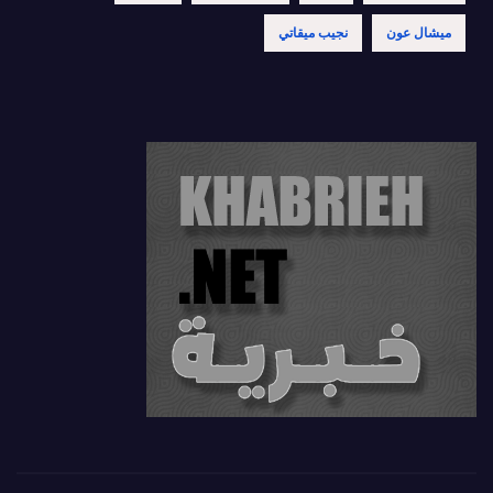
ميشال عون
نجيب ميقاتي