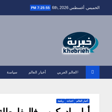
Ski
الخميس. أغسطس 6th, 2026
7:25:56 PM
t
conten
العالم العربي
أخبار العالم
سياسة
أخبار العالم
احداث
رياضة
أولمبياد بكين .. فالييفا بطل