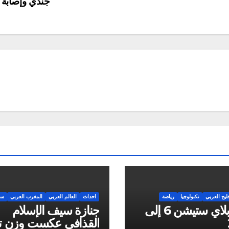
جندي وإصابة 11
ليج العربي
تكنولوجيا
رياضة
احداث
العالم العربي
المغرب العربي
سي
تأجيل بلاي ستيشن 6 إلى
جنازة سيف الإسلام
القذافي عكست وزن تي