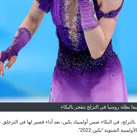
ييفا بطلة روسيا في التزلج تنفجر بالبكاء
بطلة الروسية بالتزلج، في البكاء ضمن أولمبياد بكين، بعد أداء قصير لها في التزحلق
بية الشتوية “بكين 2022”.