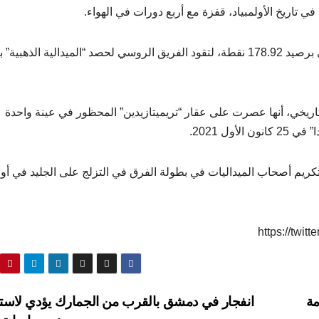
 تاريخ الأولمبياد، قفزة مع أربع دورات في الهواء.
وأحرزت بأدائها الرائع المركز الأول في البرنامج الاختياري برصيد 178.92 نقطة، لتقود الفريق الروسي لحصد “الميدالية الذ
دولية (ITA) بعد إنجاز فاليفا التاريخي، أنها عصرت على عقار “تريميتازيدين” المحظور في عينة واحدة
ول 2021.
تكريم أصحاب الميداليات في بطولة الفرق في التزلج على الجليد في أول
https://twi
مة
انفجار في دمشق بالقرب من الجمارك يؤدي لاست