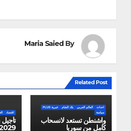
المقالات
Maria Saied
By
Related Post
احداث
العالم العربي
بلاد الشام
خبرية PLUS
سياسة
اقتصاد
الخ
واشنطن تستعد لانسحاب
كامل من سوريا
2029