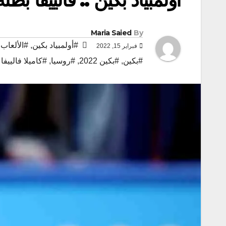
Maria Saied
By
#أولمبياد بكين
,
#الألعاب 
فبراير 15, 2022
#بكين
,
#بكين 2022
,
#روسيا
,
#كاميلا فالييفا