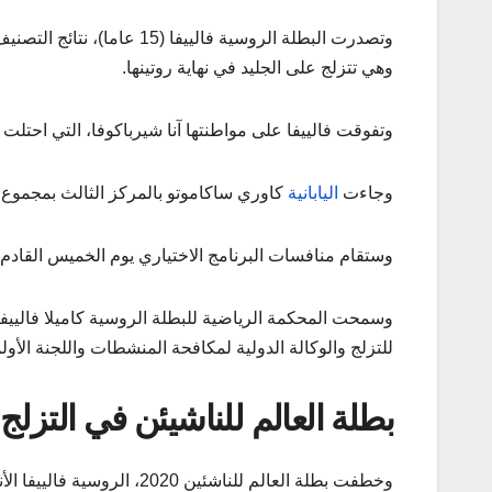
وهي تتزلج على الجليد في نهاية روتينها.
وتفوقت فالييفا على مواطنتها آنا شيرباكوفا، التي احتلت المركز ا
وجاءت
اليابانية
كاوري ساكاموتو بالمركز الثالث بمجموع (79.84)، ورابعا الروسية ألكسندرا تروسوفا (74.60
وستقام منافسات البرنامج الاختياري يوم الخميس القادم في 17 شباط، بحسب
وسمحت المحكمة الرياضية للبطلة الروسية كاميلا فالييفا
للتزلج والوكالة الدولية لمكافحة المنشطات واللجنة الأولمب
بطلة العالم للناشيئن في التزلج
وخطفت بطلة العالم للناشئين 2020، الروسية فالييفا الأنظار أمس الاثنين ضمن منافسات الفرق بأدائها في البرنامج الاختياري