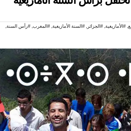
غ
,
#الأمازيغية
,
#الجزائر
,
#السنة الأمازيغية
,
#المغرب
,
#رأس السنة
,