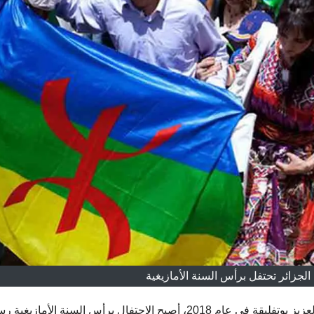
لجزائر تحتفل برأس السنة الأمازيغية
أسقاس أمقاس .. منذ قرار الرئيس السابق للجزائر عبد العزيز بوتفليقة في عام 2018، أصبح الاحتفال برأس السنة الأمازي