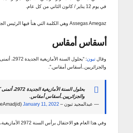
في يوم 12 يناير / كانون الثاني من كل عام.
Assegas Amegaz وهي الكلمة التي هنأ فيها الرئيس الجزائري
أسقاس أمقاس
وقال
تبون
: “بحلول ال
والجزائريين..أسقاس أمقاس.”.
بحلول السنة 
والجزائريين..أسقاس أمقاس.
— عبدالمجيد تبون – Abdelmadjid Tebboune (@TebbouneAmadjid)
January 11, 2022
وفي هذا العام هو الاحتفال برأس السنة 2972 الأمازيغية، ويُطلق عليها اسم احتفالية “الناير” أو “تبورت أوسقاس”.