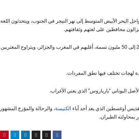
حل البحر الأبيض المتوسط إلى نهر النيجر في الجنوب، ويتحدثون اللغة
 يزالون محافظين على لغتهم وثقافتهم.
” في شمال أفريقيا، بين 20 إلى 50 مليون نسمة، أغلبهم في المغرب والجزائر، ويتراوح المغترب
عدة لهجات تختلف فيها نطق المفردات.
الأصل اليوناني “بارباروس” الذي يعني الأغراب.
لقديس أوغسطين الذي يعد أحد أباء
الكنيسة
، والرحالة والمؤرخ المشهور 
 بمحاولته الطيران.