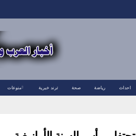
احداث
رياضة
صحة
ترند خبرية
منوعات
حتفل برأس السنة الأمازيغية