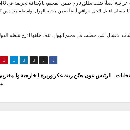
وعثرت قوى الأمن التابعة لقسد في 9 أيار على جثة لاجئة 
عثر فيها على جثة لاجئ عراقي مقتول بعيار ناري، وفي 17 نيسان اغتيل لاجئ عراقي أيضاً ضمن مخيم الهول بواسطة مسدس
ليات الاغتيال التي حصلت في مخيم الهول، تقف خلفها أذرع تنيظم الدول
تخابات
الرئيس عون يعيّن زينة عكر وزيرة للخارجية والمغترب
لب