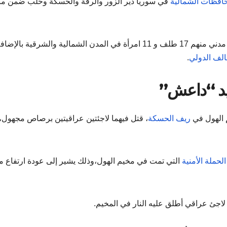
حافظات الشمالية
في سوريا دير الزور والرقة والحسكة وحلب ضمن م
ووفق تقرير المرصد كان من بين الاحصائيات اغتيال 261 مدني منهم 17 طلف و 11 امرأة في المدن الشمالية والشرقية بال
الف الدولي
.
الهول في
ريف الحسكة
، قتل فيهما لاجئتين عراقيتين برصاص مجهول، 
الحملة ا
ل
أمنية
التي تمت في مخيم الهول،وذلك يشير إلى عودة ارتفاع 