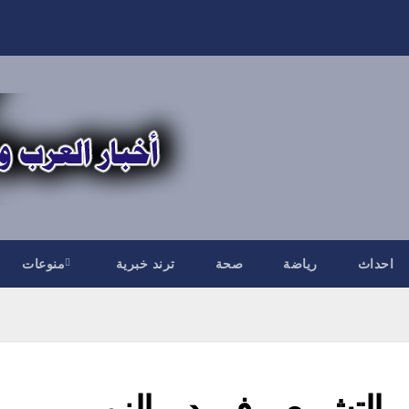
احداث
رياضة
صحة
ترند خبرية
منوعات
التشريعي في دير الزور