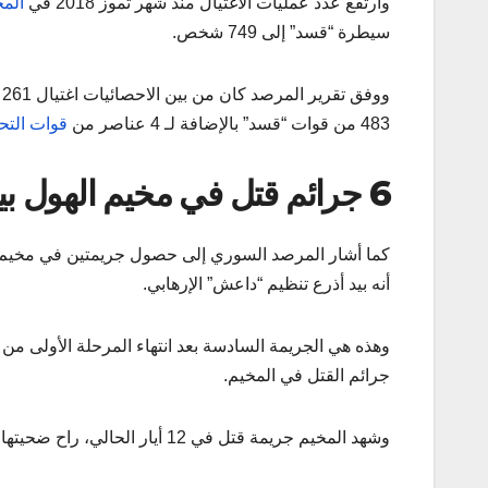
وارتفع عدد عمليات الاغتيال منذ شهر تموز 2018 في
الم
سيطرة “قسد” إلى 749 شخص.
483 من قوات “قسد” بالإضافة لـ 4 عناصر من
قوات التح
6 جرائم قتل في مخيم الهول بيد “داعش”
كما أشار المرصد السوري إلى حصول جريمتين في مخيم 
أنه بيد أذرع تنظيم “داعش” الإرهابي.
وهذه هي الجريمة السادسة بعد انتهاء المرحلة الأولى من
جرائم القتل في المخيم.
وشهد المخيم جريمة قتل في 12 أيار الحالي، راح ضحيتها لاجئ عراقي أطلق عليه النار في المخيم.